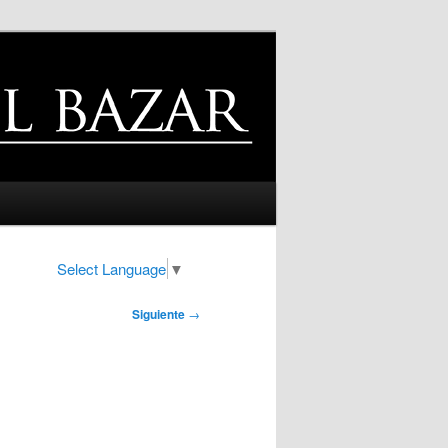
Select Language
▼
Siguiente
→