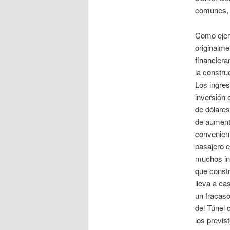
comunes, y
Como ejemp
originalm
financiera
la constru
Los ingres
inversión 
de dólares
de aumenta
convenient
pasajero e
muchos inv
que constr
lleva a ca
un fracaso
del Túnel 
los previs