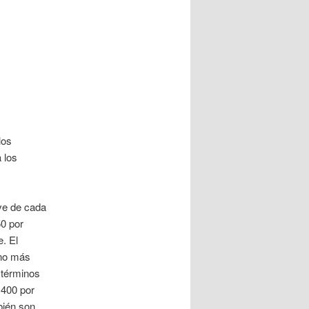
los
 los
ve de cada
50 por
. El
ino más
 términos
.400 por
bién son