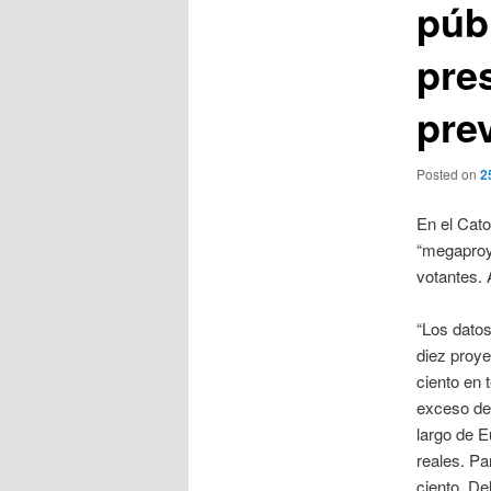
púb
pre
prev
Posted on
2
En el Cato
“megaproye
votantes. 
“Los dato
diez proye
ciento en 
exceso de 
largo de E
reales. Pa
ciento. De