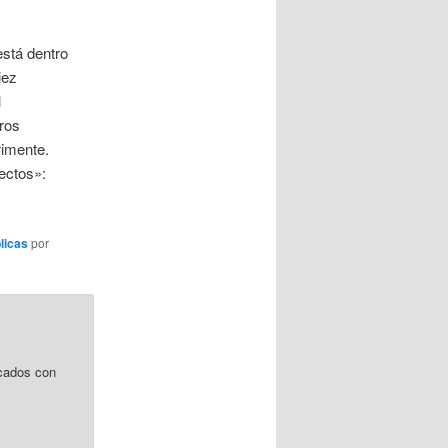
stá dentro
iez
l
eros
rimente.
yectos»:
licas
por
cados con