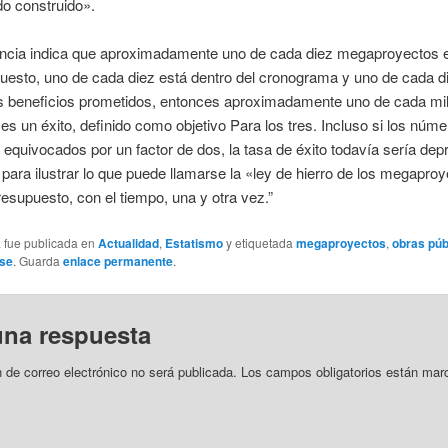
do construido».
dencia indica que aproximadamente uno de cada diez megaproyectos e
uesto, uno de cada diez está dentro del cronograma y uno de cada d
os beneficios prometidos, entonces aproximadamente uno de cada mi
es un éxito, definido como objetivo Para los tres. Incluso si los núm
 equivocados por un factor de dos, la tasa de éxito todavía sería dep
 para ilustrar lo que puede llamarse la «ley de hierro de los megapro
resupuesto, con el tiempo, una y otra vez.”
a fue publicada en
Actualidad
,
Estatismo
y etiquetada
megaproyectos
,
obras púb
use
. Guarda
enlace permanente
.
una respuesta
n de correo electrónico no será publicada.
Los campos obligatorios están mar