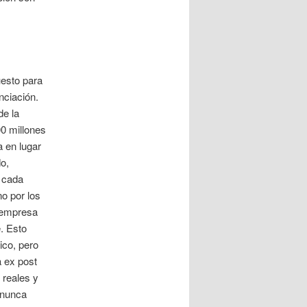
uesto para
nciación.
de la
00 millones
a en lugar
do,
, cada
o por los
a empresa
e. Esto
ico, pero
a ex post
 reales y
l nunca