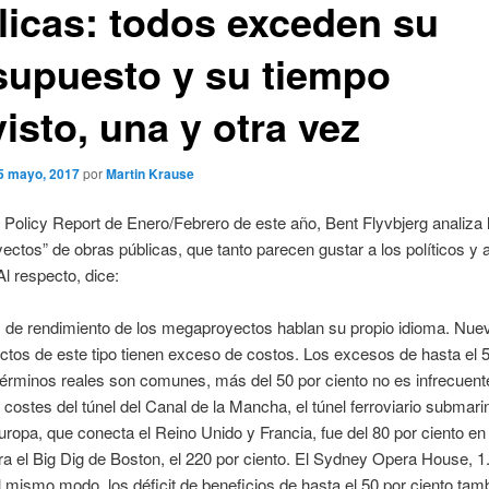
licas: todos exceden su
supuesto y su tiempo
isto, una y otra vez
5 mayo, 2017
por
Martin Krause
 Policy Report de Enero/Febrero de este año, Bent Flyvbjerg analiza 
ctos” de obras públicas, que tanto parecen gustar a los políticos y a
Al respecto, dice:
s de rendimiento de los megaproyectos hablan su propio idioma. Nue
ctos de este tipo tienen exceso de costos. Los excesos de hasta el 
términos reales son comunes, más del 50 por ciento no es infrecuente
costes del túnel del Canal de la Mancha, el túnel ferroviario submar
uropa, que conecta el Reino Unido y Francia, fue del 80 por ciento en
ra el Big Dig de Boston, el 220 por ciento. El Sydney Opera House, 1
l mismo modo, los déficit de beneficios de hasta el 50 por ciento tam