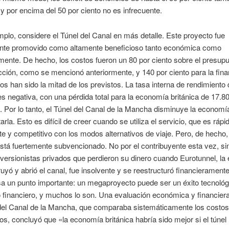
 por encima del 50 por ciento no es infrecuente.
lo, considere el Túnel del Canal en más detalle. Este proyecto fue
ente promovido como altamente beneficioso tanto económica como
mente. De hecho, los costos fueron un 80 por ciento sobre el presup
cción, como se mencionó anteriormente, y 140 por ciento para la fina
os han sido la mitad de los previstos. La tasa interna de rendimiento 
es negativa, con una pérdida total para la economía británica de 17.8
. Por lo tanto, el Túnel del Canal de la Mancha disminuye la economí
rla. Esto es difícil de creer cuando se utiliza el servicio, que es rápi
e y competitivo con los modos alternativos de viaje. Pero, de hecho
stá fuertemente subvencionado. No por el contribuyente esta vez, sin
ersionistas privados que perdieron su dinero cuando Eurotunnel, l
uyó y abrió el canal, fue insolvente y se reestructuró financierament
sa un punto importante: un megaproyecto puede ser un éxito tecnológ
 financiero, y muchos lo son. Una evaluación económica y financier
del Canal de la Mancha, que comparaba sistemáticamente los costos
tos, concluyó que «la economía británica habría sido mejor si el túne