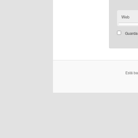
Web
Guarda 
Está b