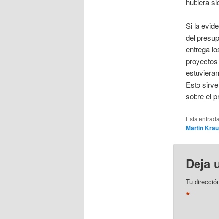
hubiera si
Si la evi
del presup
entrega l
proyectos 
estuvieran
Esto sirve
sobre el p
Esta entrad
Martin Kra
Deja 
Tu direcció
*