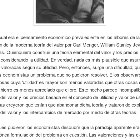
ál era el pensamiento económico prevaleciente en los albores de la
n de la moderna teoría del valor por Carl Menger, William Stanley Je
s. Quienquiera construir una teoría elemental del valor y los precios
onsiderando la utilidad. En verdad, nada es más plausible que asum
valoradas según su utilidad. Pero, entonces, surge una dificultad, qu
os economistas un problema que no pudieron resolver. Ellos observar
cosas cuya ‘utilidad’ es mayor son menos valoradas que otras cosas
El hierro es menos apreciado que el oro. Este hecho parece incompati
 del valor y los precios basada en el concepto de utilidad y valor de u
s creyeron que tenían que abandonar dicha teoría y trataron de expli
el valor y los intercambios de mercado por medio de otras teorías.
és pudieron los economistas descubrir que la paradoja aparente era
ónea formulación del problema en cuestión. Las valoraciones y las e