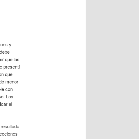
vons y
 debe
ir que las
e presentí
on que
 de menor
ble con
so. Los
car el
 resultado
lecciones