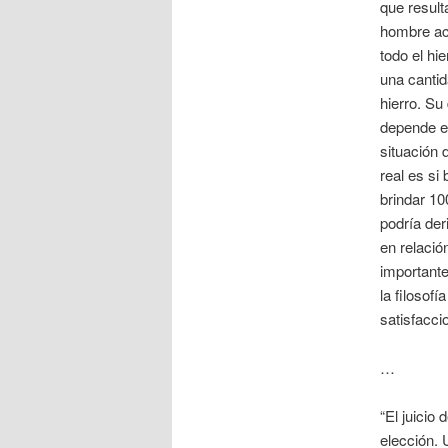
que result
hombre act
todo el hi
una cantid
hierro. Su
depende en
situación 
real es si 
brindar 10
podría der
en relación
importante
la filosofí
satisfacci
…
“El juicio
elección. 