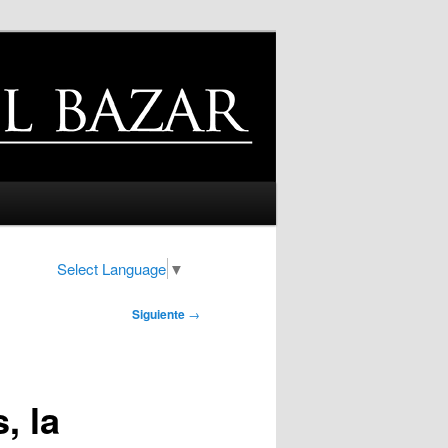
Select Language
▼
Siguiente
→
, la