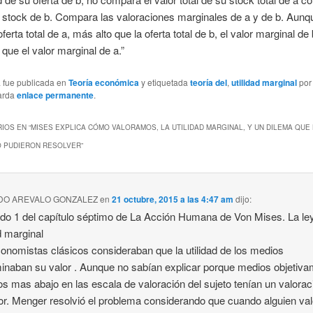
u stock de b. Compara las valoraciones marginales de a y de b. Aun
oferta total de a, más alto que la oferta total de b, el valor marginal d
que el valor marginal de a.”
a fue publicada en
Teoría económica
y etiquetada
teoría del
,
utilidad marginal
po
arda
enlace permanente
.
IOS EN “
MISES EXPLICA CÓMO VALORAMOS, LA UTILIDAD MARGINAL, Y UN DILEMA QUE
O PUDIERON RESOLVER
”
DO AREVALO GONZALEZ
en
21 octubre, 2015 a las 4:47 am
dijo:
do 1 del capítulo séptimo de La Acción Humana de Von Mises. La ley
ad marginal
onomistas clásicos consideraban que la utilidad de los medios
inaban su valor . Aunque no sabían explicar porque medios objetiv
os mas abajo en las escala de valoración del sujeto tenían un valorac
or. Menger resolvió el problema considerando que cuando alguien val