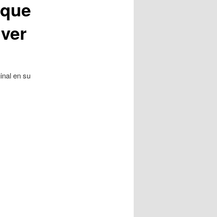
 que
lver
nal en su