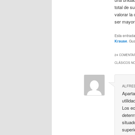
total de s
valorar la 
ser mayor 
Esta entrad
Krause
. Gu
24 COMENTAR
CLÁSICOS N
ALFRE
Aparta
utilid
Los ec
determ
situad
superi