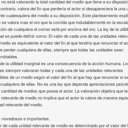
 no está valorando la total cantidad del medio que tiene a su disposic
 contrario, valora del fin que perdería el actor si desapareciera la una 
nte cualesquiera del medio a su disposición. Este planteamiento expl
 se valora mas el oro que la comida que indudablemente en la escal
ción de cualquiera el comer está por encima del oro. La ley de la utili
al se puede definir como: El valor de cada una de las unidades rele
medio es equivalente al valor del fin al que tendría que renunciar el a
e perder cualquiera de ellas, siempre que todas las unidades sean
ambiables.
 de la utilidad marginal es una consecuencia de la acción humana. Lo
s siempre valoraran todas y cada una de las unidades relevantes
ibles de un medio según el valor del fin al que hay que renunciar si s
 cualquiera de ellas. No es una ley que dependa apreciaciones psico
a cantidad de medios que posea el actor. La valoración objetiva que te
 relevante de medio no implica que el actor la valore de manera equi
dad relevante del medio.
 novedosos e importantes.
or de cada unidad relevante de medio es determinado por el valor del 