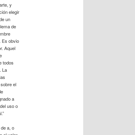
rte, y
ción elegir
 de un
oblema de
hombre
. Es obvio
r. Aquel
e
e todos
. La
las
 sobre el
de
ignado a
del uso o
.”
 de a, o
n el valor