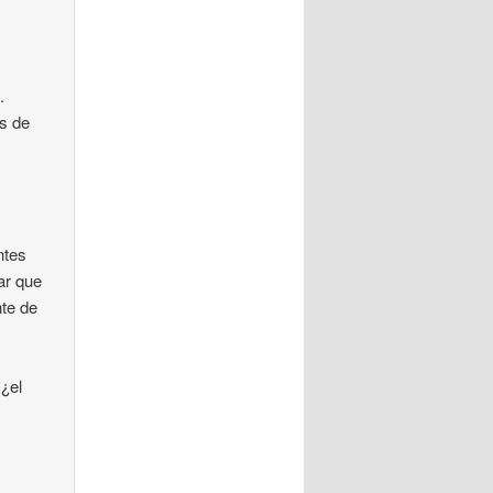
.
es de
a
ntes
ar que
nte de
 ¿el