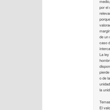
medio,
por el
releva
porque
valora
margin
de un 
caso d
interc
La ley
hombre
dispon
pierde
o de l
unidad
la uni
Temas
El val