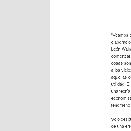
“Veamos cu
elaboració
León Walra
comenzar c
cosas son 
a los viej
aquellas 
utilidad. 
una teoría
economista
fenómeno d
Solo despu
de una err