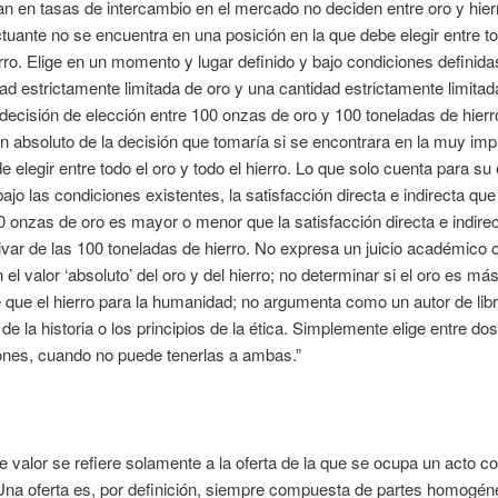
an en tasas de intercambio en el mercado no deciden entre oro y hierr
uante no se encuentra en una posición en la que debe elegir entre to
erro. Elige en un momento y lugar definido y bajo condiciones definida
ad estrictamente limitada de oro y una cantidad estrictamente limitad
 decisión de elección entre 100 onzas de oro y 100 toneladas de hierr
 absoluto de la decisión que tomaría si se encontrara en la muy imp
de elegir entre todo el oro y todo el hierro. Lo que solo cuenta para su
bajo las condiciones existentes, la satisfacción directa e indirecta que
0 onzas de oro es mayor o menor que la satisfacción directa e indire
ivar de las 100 toneladas de hierro. No expresa un juicio académico o
 el valor ‘absoluto’ del oro y del hierro; no determinar si el oro es má
 que el hierro para la humanidad; no argumenta como un autor de lib
a de la historia o los principios de la ética. Simplemente elige entre dos
ones, cuando no puede tenerlas a ambas.”
 de valor se refiere solamente a la oferta de la que se ocupa un acto c
Una oferta es, por definición, siempre compuesta de partes homogén