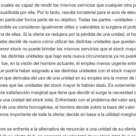
 cuales es capaz de rendir los mismos servicios que cualquier otra pa
ustituida por ella. Por lo tanto, resulta inmaterial para el acto de elec
en particular forma parte de su objetivo. Todas las partes –unidades-
onible se consideran igualmente útiles y valorables si surgiera el pr
na de ellas. Si la oferta se redujera por la pérdida de una unidad, el 
ebe decidir de nuevo cómo utilizar las distintas unidades que quedan
enor stock no puede brindar los mismos servicios que el stock mayo
las distintas unidades que bajo esta nueva circunstancia ya no pued
 fue, en la visión del hombre actuante, el empleo menos urgente entr
ue podría haber asignado a las distintas unidades con el stock mayor
ón que derivaba del uso de una unidad en su empleo era la menor de 
ones que las unidades del stock mayor le habían dado. Es solamente
sta satisfacción marginal que tiene que decidir si surge la necesidad 
a una unidad del stock total. Enfrentado con el problema del valor as
 de una oferta homogénea, el hombre decide sobre la base del valor 
os importante de toda la oferta; decide en base a la utilidad marginal
bre se enfrenta a la alternativa de renunciar a una unidad de su oferta
 de su oferta de b, no compara el valor total de su stock total de a co