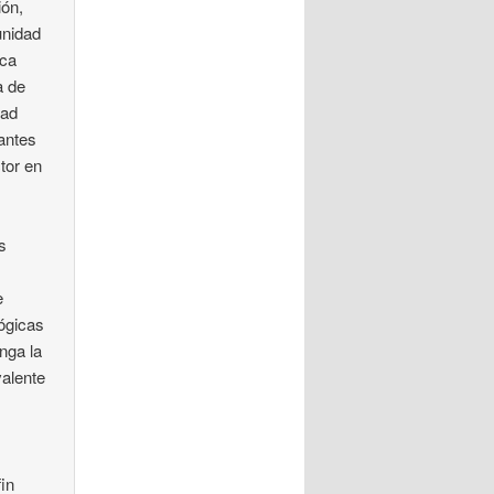
ión,
unidad
ica
a de
dad
vantes
ctor en
s
e
lógicas
nga la
valente
fin