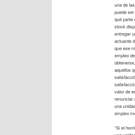
una de las
puede ser s
qué parte 
stock disp
entregar u
actuante d
que ese m
empleo de 
obtenerse,
aquellos q
satisfacci
satisfacci
valor de e
renunciar 
una unidad
empleo men
“Si el hom
una unidad