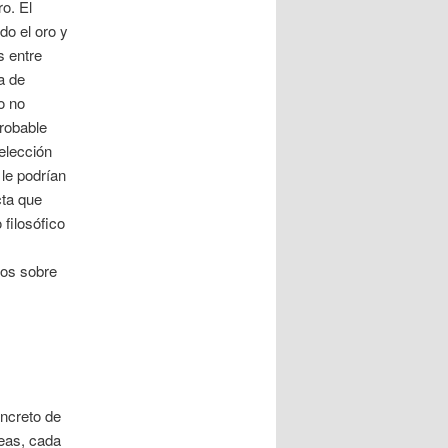
o. El
do el oro y
s entre
a de
o no
robable
 elección
 le podrían
cta que
 filosófico
s
ros sobre
oncreto de
eas, cada