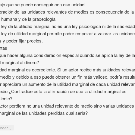
jo que se puede conseguir con esa unidad.
oración de las unidades relevantes de medios es consecuencia de la
 humana y de la praxeología.
 ley de la utilidad marginal no es una ley psicológica ni de la saciedad
 ley de utilidad marginal permite poder empezar a valorar las unidad
 y poder fijar precios.
ntas
ue hacer alguna consideración especial cuando se aplica la ley de l
ad marginal al dinero?
lidad marginal es decreciente. Si un actor recibe más unidades releva
medio y debido a eso puede obtener un fin más valioso, podría result
or apreciara un aumento de la utilidad marginal de cada unidad releva
dio ¿Contradice esto la afirmación de que la utilidad marginal es
iente?
actor perdiera no una unidad relevante de medio sino varias unidades
marginal de las unidades perdidas cual sería?
↓
onder