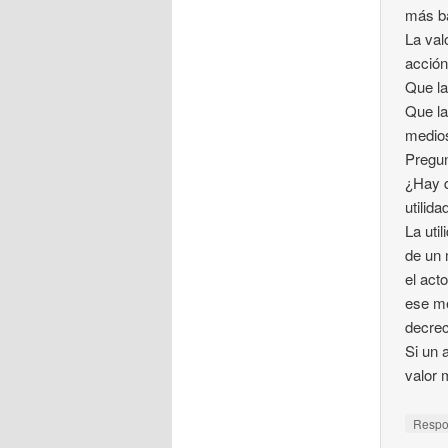
más ba
La val
acción
Que la
Que la
medios
Pregu
¿Hay q
utilid
La uti
de un 
el act
ese me
decrec
Si un 
valor 
Resp