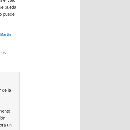
que pueda
e b puede
r
Martin
 LOS
 de la
amente
ión
ora un