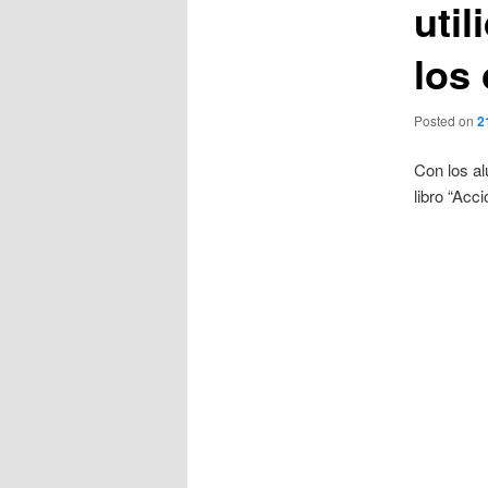
uti
los
Posted on
2
Con los a
libro “Acc