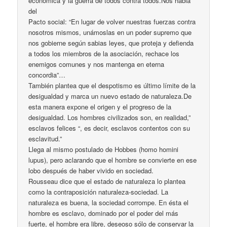
económica y la guerra de todos contra todos.Nos habla
del
Pacto social: “En lugar de volver nuestras fuerzas contra
nosotros mismos, unámoslas en un poder supremo que
nos gobierne según sabias leyes, que proteja y defienda
a todos los miembros de la asociación, rechace los
enemigos comunes y nos mantenga en eterna
concordia”…
También plantea que el despotismo es último límite de la
desigualdad y marca un nuevo estado de naturaleza.De
esta manera expone el origen y el progreso de la
desigualdad. Los hombres civilizados son, en realidad,”
esclavos felices “, es decir, esclavos contentos con su
esclavitud.”
Llega al mismo postulado de Hobbes (homo homini
lupus), pero aclarando que el hombre se convierte en ese
lobo después de haber vivido en sociedad.
Rousseau dice que el estado de naturaleza lo plantea
como la contraposición naturaleza-sociedad. La
naturaleza es buena, la sociedad corrompe. En ésta el
hombre es esclavo, dominado por el poder del más
fuerte, el hombre era libre, deseoso sólo de conservar la