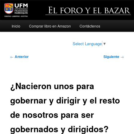
Menú
Inicio
Comprar libro en Amazon
Contáctenos
Ir
principal
al
Select Language
▼
contenido
Navegación
←
Anterior
Siguiente
→
de
principal
entradas
¿Nacieron unos para
gobernar y dirigir y el resto
de nosotros para ser
gobernados y dirigidos?