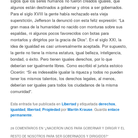
siglos que los seres humanos no fueron creados iguales, que
algunos están destinados a gobernar y otros a ser gobernados.
Para el siglo XVIII la gente había rechazado esta vieja
superstición, Jefferson la denunció con esta feliz expresión: “La
gran masa de la humanidad no nacido con monturas sobre sus
espaldas, ni algunos pocos favorecidos con botas para
montarlos y dirigirlos por la gracia de Dios”. En el siglo XXI, la
idea de igualdad es casi universalmente aceptada. Por supuesto,
la gente no tiene la misma estatura, igual belleza, inteligencia,
bondad, o éxito. Pero tienen iguales derechos, por lo que
deberían ser igualmente libres. Como escribió el jurista estoico
Cicerón: “Si es indeseable igualar la riqueza y todos no pueden
tener los mismos talentos, los derechos legales, al menos,
deberían ser iguales para todos los ciudadanos de la misma
comunidad”.
Esta entrada fue publicada en
Libertad
y etiquetada
derechos
,
igualdad
,
libertad
,
Propiedad
por
Martin Krause
. Guarda
enlace
permanente
.
28 COMENTARIOS EN “
¿NACIERON UNOS PARA GOBERNAR Y DIRIGIR Y EL
RESTO DE NOSOTROS PARA SER GOBERNADOS Y DIRIGIDOS?
”