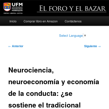
Menú
Inicio
Comprar libro en Amazon
Contáctenos
Ir
principal
al
Select Language
▼
contenido
Navegación
←
Anterior
Siguiente
→
de
principal
entradas
Neurociencia,
neuroeconomía y economía
de la conducta: ¿se
sostiene el tradicional