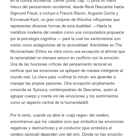
en la cultura occidental. Lehrer (2009, cap. 1) pinta un vasto
fresco del pensamiento occidental, desde René Descartes hasta
Sigmund Freud, e incluye a Francis Bacon, Auguste Comte y
Emmanuel Kant, un gran conjunto de filósofos influyentes que
representan diversas formas de esta dualidad. —Hasta la
metáfora moderna del cerebro como una computadora propuesta
por la psicología cognitiva — para la cual los sentimientos son
vistos como antagonistas de la racionalidad. Aristóteles en The
Nicomachean Ethics es visto como una excepción al afirmar que
la racionalidad no siempre estuvo en conflicto con la emoción.
Una de las funciones críticas del pensamiento racional es
verificar que las emociones se apliquen de manera inteligente al
mundo real; La clave para «cultivar la virtud» era aprender a
manejar las propias pasiones. Otra excepción ampliamente
conocida es Spinoza, contemporáneo de Descartes, quien al
agrupar cuerpo y mente vio las emociones y los sentimientos
como un aspecto central de la humanidad29.
Por lo tanto, cuando se abre la «caja negra» del cerebro,
encontramos que los caballos (uno que simboliza las emociones
negativas y destructivas) y el conductor (que simboliza el
cerebro racional) dependen uno del otro. Donde no hay emoción,