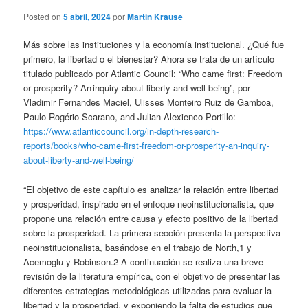
Posted on
5 abril, 2024
por
Martin Krause
Más sobre las instituciones y la economía institucional. ¿Qué fue
primero, la libertad o el bienestar? Ahora se trata de un artículo
titulado publicado por Atlantic Council: “Who came first: Freedom
or prosperity? An inquiry about liberty and well-being”, por
Vladimir Fernandes Maciel, Ulisses Monteiro Ruiz de Gamboa,
Paulo Rogério Scarano, and Julian Alexienco Portillo:
https://www.atlanticcouncil.org/in-depth-research-
reports/books/who-came-first-freedom-or-prosperity-an-inquiry-
about-liberty-and-well-being/
“El objetivo de este capítulo es analizar la relación entre libertad
y prosperidad, inspirado en el enfoque neoinstitucionalista, que
propone una relación entre causa y efecto positivo de la libertad
sobre la prosperidad. La primera sección presenta la perspectiva
neoinstitucionalista, basándose en el trabajo de North,1 y
Acemoglu y Robinson.2 A continuación se realiza una breve
revisión de la literatura empírica, con el objetivo de presentar las
diferentes estrategias metodológicas utilizadas para evaluar la
libertad y la prosperidad, y exponiendo la falta de estudios que