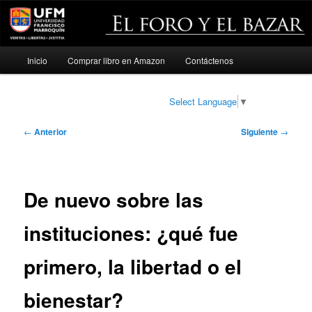
Menú
Inicio
Comprar libro en Amazon
Contáctenos
Ir
principal
al
Select Language
▼
contenido
Navegación
←
Anterior
Siguiente
→
de
principal
entradas
De nuevo sobre las
instituciones: ¿qué fue
primero, la libertad o el
bienestar?