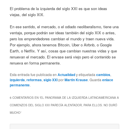
El problema de la izquierda del siglo XXI es que son ideas
viejas, del siglo XIX.
En ese sentido, el mercado, o el odiado neoliberalismo, tiene una
ventaja, porque podrán ser ideas también del siglo XIX o antes,
pero los emprendedores cambian el mundo y traen nueva vida.
Por ejemplo, ahora tenemos Bitcoin, Uber o Airbnb, o Google
Earth, o Netflix. Y así, cosas que cambian nuestras vidas y que
renuevan el mercado. El envase será viejo pero el contenido se
renueva en forma permanente.
Esta entrada fue publicada en
Actualidad
y etiquetada
cambios
,
izquierda
,
reformas
,
siglo XXI
por
Martin Krause
. Guarda
enlace
permanente
.
6 COMENTARIOS EN “
EL PANORAMA DE LA IZQUIERDA LATINOAMERICANA A
COMIENZOS DEL SIGLO XXI PARECÍA ALENTADOR, PARA ELLOS. NO DURÓ
MUCHO
”