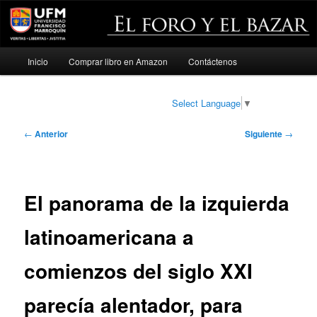
Menú
Inicio
Comprar libro en Amazon
Contáctenos
Ir
principal
al
Select Language
▼
contenido
Navegación
←
Anterior
Siguiente
→
de
principal
entradas
El panorama de la izquierda
latinoamericana a
comienzos del siglo XXI
parecía alentador, para