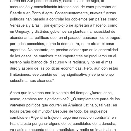
Corea del Sur poco después y, hacia finales de siglo, la
maduración y consolidación internacional de esas protestas en
Seattle y en Porto Alegre. Consecuentemente, nuevas fuerzas
políticas han pasado a controlar los gobiernos (en países como
Venezuela y Brasil, por ejemplo) o se aprestan a hacerlo, como
en Uruguay; y distintos gobiernos se plantean la necesidad de
abandonar las políticas que, en el pasado, causaran los estragos
por todos conocidos, como lo demuestra, entre otros, el caso
argentino. No obstante, es preciso aclarar que en la generalidad
de los casos los cambios más importantes se produjeron en el
terreno más blanco del discurso y la retórica, y no en el más
duro y áspero de las políticas económicas. Pero, aun con estas
limitaciones, ese cambio es muy significativo y sería erróneo
subestimar sus alcances”.
Ahora que lo vemos con la ventaja del tiempo, ¿fueron esos,
acaso, cambios tan significativos? ¿O simplemente parte de los
vaivenes políticos que ocurren en América Latina o, tal vez, en
todas partes del mundo? Después de todo, los supuestos
cambios en Argentina trajeron luego una reacción contraria, en
Francia está por ganar alguno de los candidatos de la derecha,
ya nadie se acuerda de los zapatistas, y nadie se imaginaba a