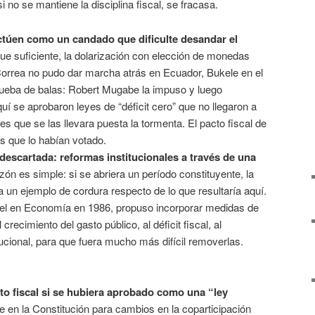
 no se mantiene la disciplina fiscal, se fracasa.
ctúen como un candado que dificulte desandar el
 fue suficiente, la dolarización con elección de monedas
 Correa no pudo dar marcha atrás en Ecuador, Bukele en el
ueba de balas: Robert Mugabe la impuso y luego
í se aprobaron leyes de “déficit cero” que no llegaron a
s que se las llevara puesta la tormenta. El pacto fiscal de
 que lo habían votado.
 descartada: reformas institucionales a través de una
azón es simple: si se abriera un período constituyente, la
a un ejemplo de cordura respecto de lo que resultaría aquí.
l en Economía en 1986, propuso incorporar medidas de
 crecimiento del gasto público, al déficit fiscal, al
ucional, para que fuera mucho más difícil removerlas.
to fiscal si se hubiera aprobado como una “ley
e en la Constitución para cambios en la coparticipación