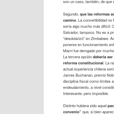
son un caso, también, de que si
Segundo,
que las reformas a
camino
. La convertibilidad no
sería algo mucho más difícil:
Salvador, tampoco. No es a pr
“desdolarizó” en Zimbabwe. Aqu
ponerse en funcionamiento ante
Macri fue derogado por muchos
La tercera opción
debería ser
reforma constitucional
. La r
actual experiencia chilena serí
James Buchanan, premio Nobe
disciplina fiscal como límites al
endeudamiento, a nivel constit
Interesante, pero imposible.
Distinto hubiera sido aquel
pac
convenio”
que, si bien aparec