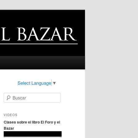
Select Language
▼
B
u
s
c
VIDEOS
a
Clases sobre el libro El Foro y el
r
Bazar