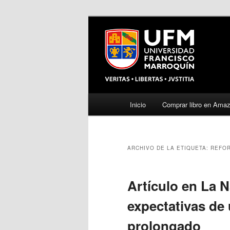
Menú
Inicio
Comprar libro en Ama
Ir
Ir
principal
al
al
ARCHIVO DE LA ETIQUETA:
REFO
contenido
contenido
principal
secundario
Artículo en La 
expectativas de
prolongado