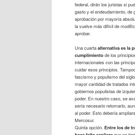
federal, dirán los juristas si 
gasto y el endeudamiento, de g
aprobación por mayoría absol
la vuelve más difícil de modifi
aprobar.
Una cuarta
alternativa es la 
cumplimiento
de los principio
internacionales con las princip
cuidar esos principios. Tampoc
fascismo y populismo del sigl
mayor cantidad de tratados in
gobiernos populistas de izquie
poder. En nuestro caso, se ava
sería necesario retomarlo, aun
al poder. Esto debería ampliars
Mercosur.
Quinta opción.
Entre los de t
hace falta explicar
que no tien