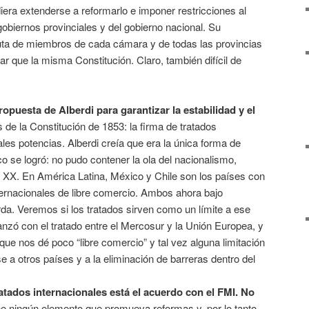
pudiera extenderse a reformarlo e imponer restricciones al
obiernos provinciales y del gobierno nacional. Su
uta de miembros de cada cámara y de todas las provincias
car que la misma Constitución. Claro, también difícil de
propuesta de Alberdi para garantizar la estabilidad y el
s de la Constitución de 1853: la firma de tratados
ales potencias. Alberdi creía que era la única forma de
o se logró: no pudo contener la ola del nacionalismo,
o XX. En América Latina, México y Chile son los países con
ternacionales de libre comercio. Ambos ahora bajo
rda. Veremos si los tratados sirven como un límite a ese
nzó con el tratado entre el Mercosur y la Unión Europea, y
que nos dé poco “libre comercio” y tal vez alguna limitación
e a otros países y a la eliminación de barreras dentro del
ratados internacionales está el acuerdo con el FMI. No
e ningún elemento que promueva reformas y, por lo tanto,