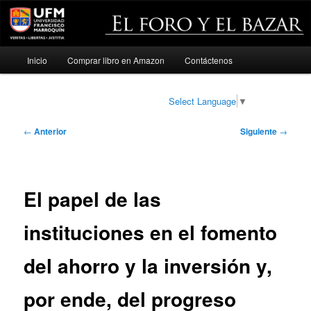
Menú
Inicio
Comprar libro en Amazon
Contáctenos
Ir
principal
al
Select Language
▼
contenido
Navegación
←
Anterior
Siguiente
→
de
principal
entradas
El papel de las
instituciones en el fomento
del ahorro y la inversión y,
por ende, del progreso