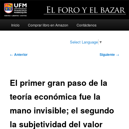
Menú
Inicio
Comprar libro en Amazon
Contáctenos
Ir
principal
al
Select Language
▼
contenido
Navegación
←
Anterior
Siguiente
→
de
principal
entradas
El primer gran paso de la
teoría económica fue la
mano invisible; el segundo
la subjetividad del valor