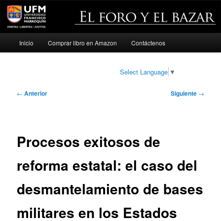
Menú
Inicio
Comprar libro en Amazon
Contáctenos
Ir
principal
al
Select Language
▼
contenido
Navegación
←
Anterior
Siguiente
→
de
principal
entradas
Procesos exitosos de
reforma estatal: el caso del
desmantelamiento de bases
militares en los Estados