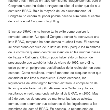
habido otros intentos en tales comisiones independientes, pero el
Congreso nunca ha dado a ninguno de ellos el poder que dio a la
comisión BRAC. Bajo la mayoría de las circunstancias, el
Congreso no cederá tal poder porque hacerlo eliminaría el centro
de la vida en el Congreso: logrolling.
E incluso BRAC no ha tenido tanto éxito como sugiere la
narración anterior. Aunque el Congreso nunca ha rechazado una
lista BRAC, tampoco ha considerado muchas listas. El sistema
se desmoronó después de la lista de 1995, porque los miembros
de la comisión querían centrar su atención en las muchas bases
de Texas y California. Clinton pudo haber sido un halcón del
presupuesto que aprobó la lista de cierre de 1995, pero él no
quiso poner en peligro sus posibilidades de la reelección en esos
estados. Como resultado, inventó maneras de bloquear tener que
considerar una lista subsecuente. Desde entonces, los
legisladores de Washington también evitaron la compilación de
listas que afectarían significativamente a California y Texas,
resultando en sólo una ronda adicional de BRAC, en 2005. Más
allá de eso, los defensores de mantener las bases abiertas
comenzaron a cambiar sus esfuerzos de los legisladores a los
miembros del comité BRAC, En esencia, la reinstitución del