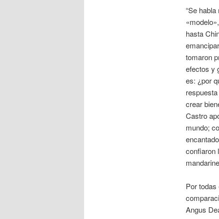
“Se habla 
«modelo», 
hasta Chi
emancipars
tomaron p
efectos y g
es: ¿por q
respuesta 
crear bie
Castro apo
mundo; co
encantado:
confiaron 
mandarine
Por todas 
comparaci
Angus Dea