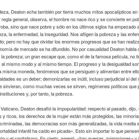
deza, Deaton echa también por tierra muchos mitos apocalípticos en
r regla general, observa, el hombre no nace rico y se convierte en po
 roba, sino que nace pobre y sólo en los últimos siglos ha empezado a
eza, la enfermedad, la inseguridad. Nos afligen la pobreza y las enf
o; pero no hay que olvidar los enormes progresos que se han reali
nomía de mercado se ha difundido. No por casualidad Deaton habla 
la pobreza; un gran escape que, como el de la famosa película, no ti
s al mismo modo y al mismo tiempo. El progreso y la desigualdad so
la misma moneda, fenómenos que se persiguen y alimentan entre ello
aldades es un deber; demonizarlas es inútil, incluso perjudicial si del 
e sirvieran, como muchas veces se sirven, regímenes políticos que 
instituciones y, por tanto, la pobreza.
l Vaticano, Deaton desafió la impopularidad: respecto al pasado, dijo
y ricos, los derechos de la mujer están más protegidos, las minorí
criminadas, las democracias son más generalizadas, la vida media
mortalidad infantil ha caído en picada». Esto sin importar lo que pense
ión y el capitalismo. Es cierto, agregó, «hay guerras, migraciones» y