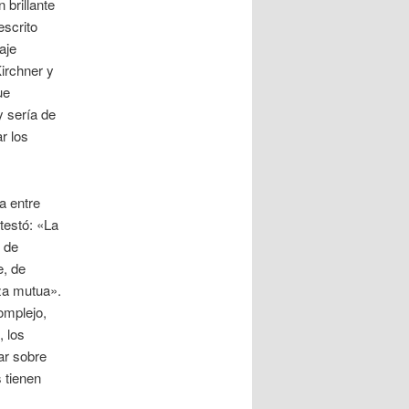
 brillante
escrito
aje
Kirchner y
ue
y sería de
r los
a entre
testó: «La
 de
e, de
nza mutua».
omplejo,
, los
ar sobre
 tienen