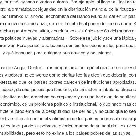
y terminé leyendo a varios autores. Por ejemplo, al llegar al final de un
bre la dramática desigualdad en la distribución mundial de la riqueza 
 por Branko Milanovic, economista del Banco Mundial, caí en un pas
era motivo de esperanza, se leía, la subida al poder de líderes como 
ueba que América latina, concluía, era «la única región del mundo q
a políticas nuevas y alternativas». Sobre ese juicio yace una lápida 
ironizar. Pero pensé: qué buenos son ciertos economistas para capta
, y qué ingenuos para entender sus causas y soluciones.
aso de Angus Deaton. Tras preguntarse por qué el nivel medio de vid
os y pobres no converge como ciertas teorías dicen que debería, con
uesta es que los países pobres carecen de instituciones apropiadas,
 capaz, de una justicia que funcione, de un sistema tributario eficient
 efectiva de los derechos de propiedad y de una tradición de confia
onómico, es un problema político e institucional, lo que hace más c
ple, el problema de la desigualdad. De ser así, y no dudo que lo sea
dentivos que alimentan el victimismo de los países pobres al descarg
 ricos la culpa de su pobreza, pierden mucho de su sentido. Los ricos
sabilidades, pero esto no exime a los países pobres de las suyas.