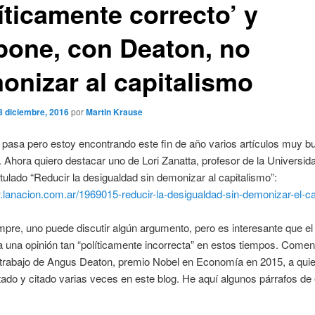
íticamente correcto’ y
pone, con Deaton, no
onizar al capitalismo
3 diciembre, 2016
por
Martin Krause
pasa pero estoy encontrando este fin de año varios artículos muy b
 Ahora quiero destacar uno de Lori Zanatta, profesor de la Universid
itulado “Reducir la desigualdad sin demonizar al capitalismo”:
.lanacion.com.ar/1969015-reducir-la-desigualdad-sin-demonizar-el-ca
re, uno puede discutir algún argumento, pero es interesante que el
 una opinión tan “políticamente incorrecta” en estos tiempos. Comen
l trabajo de Angus Deaton, premio Nobel en Economía en 2015, a qui
do y citado varias veces en este blog. He aquí algunos párrafos de