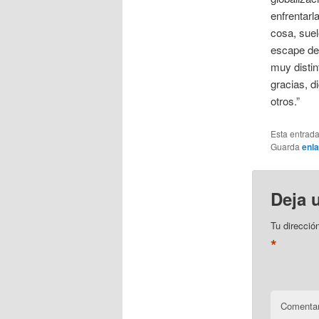
enfrentarl
cosa, suel
escape de 
muy distin
gracias, d
otros.”
Esta entrad
Guarda
enl
Deja 
Tu direcció
*
Comentar