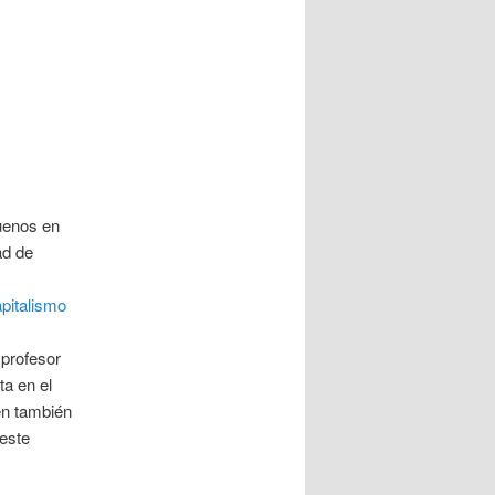
uenos en
ad de
pitalismo
 profesor
ta en el
en también
 este