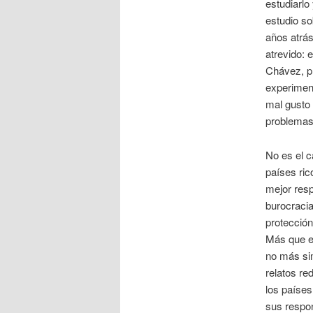
estudiarlo 
estudio so
años atrás
atrevido: 
Chávez, pr
experiment
mal gusto 
problemas
No es el c
países ric
mejor resp
burocracia
protección
Más que ec
no más sim
relatos re
los países
sus respon