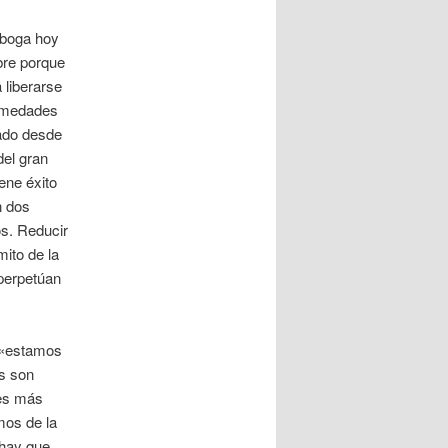
 boga hoy
bre porque
 liberarse
ermedades
zado desde
del gran
ene éxito
n dos
s. Reducir
mito de la
perpetúan
, «estamos
as son
 es más
mos de la
 hay que