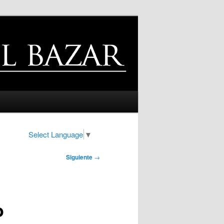
Select Language
▼
Siguiente
→
o