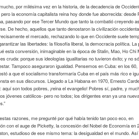
mucho, por milésima vez en la historia, de la decadencia de Occiden
pero la economía capitalista reina hoy donde fue aborrecida: desde 
na, pasando por ese Tercer Mundo que tanto la combatió creyendo as
e. De hecho, aquellos que tanto denostaron la civilización occidental
recisamente el mercado, rechazando lo que en Occidente suele temp
arantizar las libertades: la filosofía liberal, la democracia política. La
ué esta conversión, inimaginable en la época de Stalin, Mao, Ho Chi
es cruda: porque sus ideologías igualitarias no tuvieron éxito; y no só
nestar. Tampoco aseguraron igualdad. Pensemos en Cuba: en los 60, 
stó a que el socialismo transformaría Cuba en el país más rico e igual
nsta en sus discursos. Llegado a La Habana en 1970, Ernesto Card
 aquí son todos pobres, ¡reina el evangelio! Pobres sí, padre, y much
los jóvenes católicos- pero no todos; los dirigentes eran ya una nuev
s.”
estas razones, me pregunté por qué había tenido tan poco eco, en
ón con el auge de Picketty, la concesión del Nobel de Economía en 
ton, estudioso de ese mismo tema: la desigualdad en el mundo. Así 