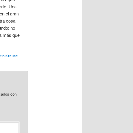
erto. Una
en el gran
Otra cosa
undo: no
ía más que
tin Krause
.
cados con