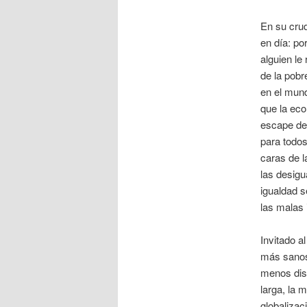
En su cru
en día: po
alguien le
de la pobr
en el mund
que la eco
escape de 
para todo
caras de 
las desigu
igualdad s
las malas 
Invitado a
más sanos 
menos dis
larga, la 
globalizac