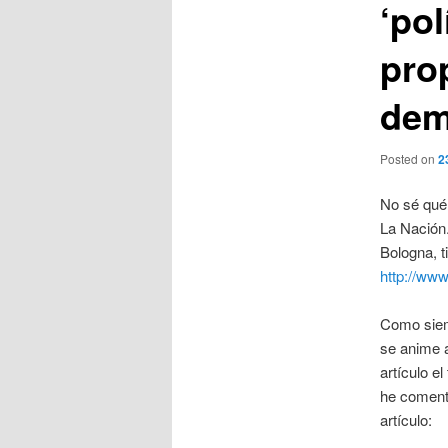
‘pol
pro
dem
Posted on
2
No sé qué 
La Nación.
Bologna, t
http://www
Como siemp
se anime a
artículo e
he comenta
artículo: