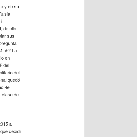
te y de su
Rusia
í
, de ella
lar sus
 pregunta
 Minh? La
lo en
Fidel
itario del
enal quedó
o -le
a clase de
2015 a
que decidí