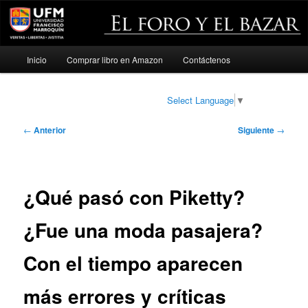
Menú
Inicio
Comprar libro en Amazon
Contáctenos
Ir
principal
al
Select Language
▼
contenido
Navegación
←
Anterior
Siguiente
→
de
principal
entradas
¿Qué pasó con Piketty?
¿Fue una moda pasajera?
Con el tiempo aparecen
más errores y críticas