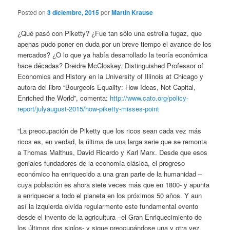
Posted on
3 diciembre, 2015
por
Martin Krause
¿Qué pasó con Piketty? ¿Fue tan sólo una estrella fugaz, que
apenas pudo poner en duda por un breve tiempo el avance de los
mercados? ¿O lo que ya había desarrollado la teoría económica
hace décadas? Dreidre McCloskey, Distinguished Professor of
Economics and History en la University of Illinois at Chicago y
autora del libro “Bourgeois Equality: How Ideas, Not Capital,
Enriched the World”, comenta:
http://www.cato.org/policy-
report/julyaugust-2015/how-piketty-misses-point
“La preocupación de Piketty que los ricos sean cada vez más
ricos es, en verdad, la última de una larga serie que se remonta
a Thomas Malthus, David Ricardo y Karl Marx. Desde que esos
geniales fundadores de la economía clásica, el progreso
económico ha enriquecido a una gran parte de la humanidad –
cuya población es ahora siete veces más que en 1800- y apunta
a enriquecer a todo el planeta en los próximos 50 años. Y aun
así la izquierda olvida regularmente este fundamental evento
desde el invento de la agricultura –el Gran Enriquecimiento de
los últimos dos siglos- y sigue preocupándose una y otra vez