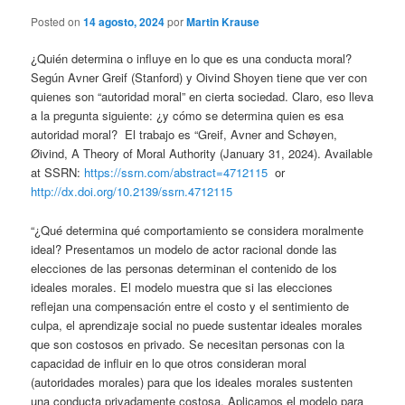
Posted on
14 agosto, 2024
por
Martin Krause
¿Quién determina o influye en lo que es una conducta moral?
Según Avner Greif (Stanford) y Oivind Shoyen tiene que ver con
quienes son “autoridad moral” en cierta sociedad. Claro, eso lleva
a la pregunta siguiente: ¿y cómo se determina quien es esa
autoridad moral? El trabajo es “Greif, Avner and Schøyen,
Øivind, A Theory of Moral Authority (January 31, 2024). Available
at SSRN:
https://ssrn.com/abstract=4712115
or
http://dx.doi.org/10.2139/ssrn.4712115
“¿Qué determina qué comportamiento se considera moralmente
ideal? Presentamos un modelo de actor racional donde las
elecciones de las personas determinan el contenido de los
ideales morales. El modelo muestra que si las elecciones
reflejan una compensación entre el costo y el sentimiento de
culpa, el aprendizaje social no puede sustentar ideales morales
que son costosos en privado. Se necesitan personas con la
capacidad de influir en lo que otros consideran moral
(autoridades morales) para que los ideales morales sustenten
una conducta privadamente costosa. Aplicamos el modelo para