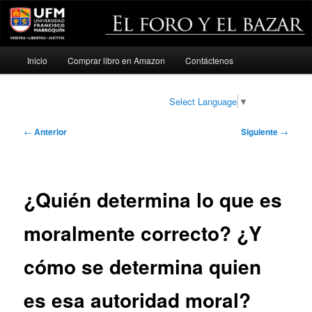
Menú
Inicio
Comprar libro en Amazon
Contáctenos
Ir
principal
al
Select Language
▼
contenido
Navegación
←
Anterior
Siguiente
→
de
principal
entradas
¿Quién determina lo que es
moralmente correcto? ¿Y
cómo se determina quien
es esa autoridad moral?