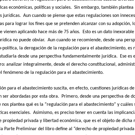
cas económicas, políticas y sociales. Sin embargo, también plantea
es jurídicas. Aun cuando se piense que estas regulaciones son inneces
s para lograr los fines que se pretenden alcanzar con su adopción, lo
se vienen aplicando hace más de 75 años. Esto es un dato inexorable
urídica no puede obviar. Aun cuando se recomiende, desde una persp
política, la derogación de la regulación para el abastecimiento, es 
tudiarla desde una perspectiva fundamentalmente jurídica. Ese es e
bro: analizar integralmente, desde el derecho constitucional, administ
el fenómeno de la regulación para el abastecimiento.
ión para el abastecimiento suscita, en efecto, cuestiones jurídicas de
n ser abordadas por esta obra. Primero, desde una perspectiva de d
se nos plantea qué es la “regulación para el abastecimiento” y cuáles 
ticas esenciales. Asimismo, es preciso tener en cuenta las implicanci
 propiedad privada y libertad económica, que es el objeto de dicha 
 la Parte Preliminar del libro define al “derecho de propiedad privada