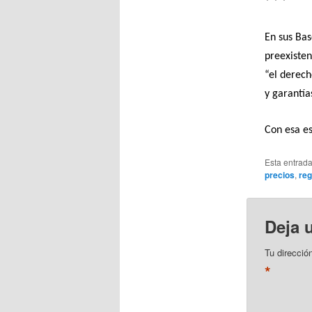
* * *
En sus Bas
preexisten
“el derech
y garantía
Con esa es
Esta entrad
precios
,
reg
Deja 
Tu direcció
*