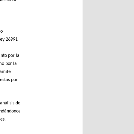
to
ley 26991
,
nto por la
mo por la
rámite
estas por
análisis de
undándonos
es.