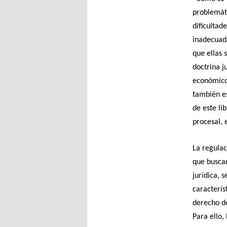
problemáti
dificultad
inadecuada
que ellas 
doctrina j
económico-
también es
de este li
procesal, 
La regulac
que busca
jurídica, 
caracterís
derecho de
Para ello,