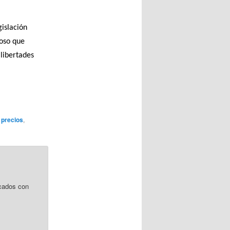
gislación
ioso que
libertades
 precios
,
cados con