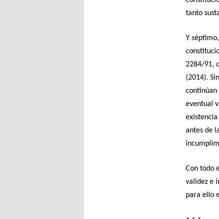
tanto sust
Y séptimo,
constituci
2284/91, q
(2014). Si
continúan 
eventual v
existencia
antes de l
incumplim
Con todo e
validez e 
para ello 