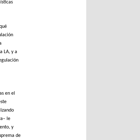
ísticas
 qué
ulación
a
a LA, y a
regulación
as en el
este
lizando
va– le
ento, y
 Suprema de