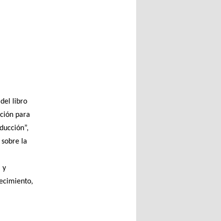
del libro
ción para
oducción”,
 sobre la
 y
tecimiento,