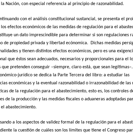
e la Nación, con especial referencia al principio de razonabilidad.
ntinuando con el análisis constitucional sustancial, se presenta el p
 los efectos económicos de las medidas de regulación para el abaste
stituye un dato imprescindible para determinar si son regulaciones 
ho de propiedad privada y libertad ecónomica. Dichas medidas persi
finalidades y tienen distintos efectos económicos, pero es una exigenc
onal que éstos sean adecuados, necesarios y proporcionales para el lo
s que pretenden conseguir –siempre, claro está, que sean legítimas–
conómico-jurídico se dedica la Parte Tercera del libro: a estudiar las
ias económicas y la eventual razonabilidad o irrazonabilidad de las
ticas de la regulación para el abastecimiento, esto es, los controles d
les de la producción y las medidas fiscales o aduaneras adoptadas pa
 el abastecimiento.
sando a los aspectos de validez formal de la regulación para el abas
iente la cuestión de cuáles son los límites que tiene el Congreso pa