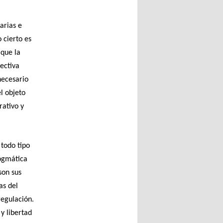
arias e
 cierto es
 que la
ectiva
necesario
l objeto
rativo y
 todo tipo
ogmática
son sus
as del
regulación.
 y libertad