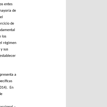
os entes
mayoría de
el
ercicio de
undamental
e los
 el régimen
 y sus
 establecer
 presenta a
ecíficas
2014). En
de
accional –