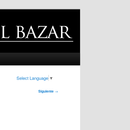
Select Language
▼
Siguiente
→