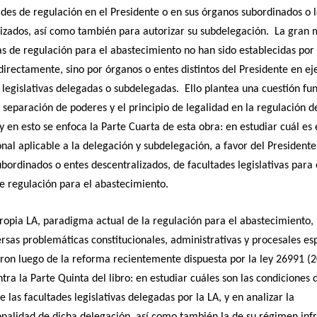
ades de regulación en el Presidente o en sus órganos subordinados o l
izados, así como también para autorizar su subdelegación. La gran 
s de regulación para el abastecimiento no han sido establecidas por 
irectamente, sino por órganos o entes distintos del Presidente en ej
 legislativas delegadas o subdelegadas. Ello plantea una cuestión f
a separación de poderes y el principio de legalidad en la regulación d
y en esto se enfoca la Parte Cuarta de esta obra: en estudiar cuál es
onal aplicable a la delegación y subdelegación, a favor del Presidente
bordinados o entes descentralizados, de facultades legislativas para
 regulación para el abastecimiento.
propia LA, paradigma actual de la regulación para el abastecimiento,
ersas problemáticas constitucionales, administrativas y procesales esp
ron luego de la reforma recientemente dispuesta por la ley 26991 (
ntra la Parte Quinta del libro: en estudiar cuáles son las condiciones 
de las facultades legislativas delegadas por la LA, y en analizar la
onalidad de dicha delegación, así como también la de su régimen infr