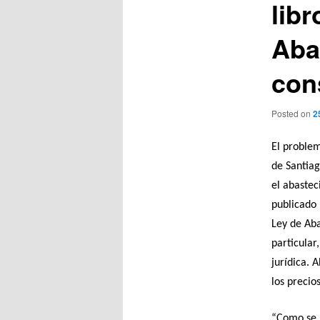
libr
Aba
con
Posted on
2
El problem
de Santiag
el abastec
publicado 
Ley de Aba
particular
jurídica. 
los precio
“Como se p