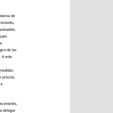
roblema de
cimiento,
razonables
guen
ia
gro de las
. A este
 medidas
e precios,
ra
tecimiento,
ra delegar