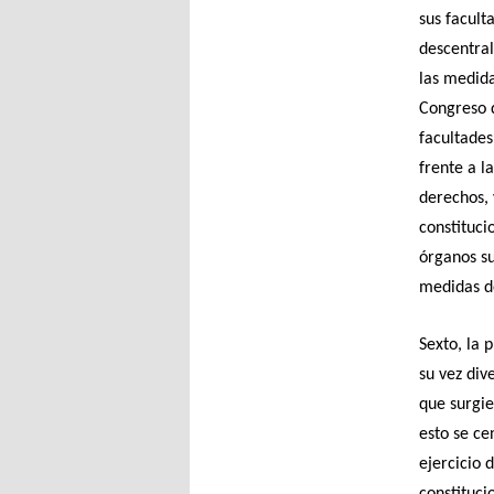
sus facult
descentral
las medida
Congreso d
facultades
frente a l
derechos, 
constituci
órganos su
medidas de
Sexto, la 
su vez div
que surgie
esto se ce
ejercicio 
constituci