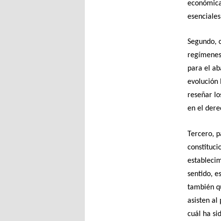
económica”
esenciales
Segundo, c
regímenes 
para el ab
evolución 
reseñar lo
en el dere
Tercero, p
constituci
establecim
sentido, e
también qu
asisten al
cuál ha si