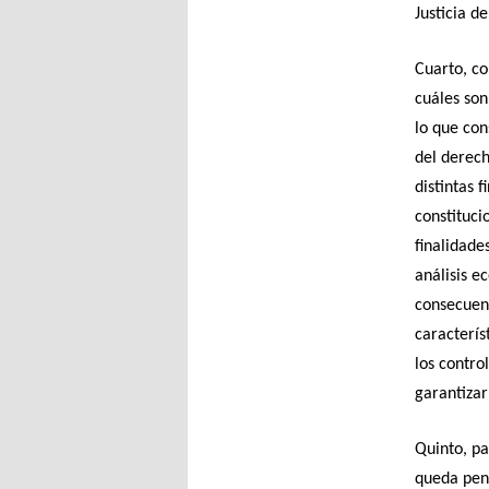
Justicia d
Cuarto, co
cuáles son
lo que con
del derec
distintas 
constituci
finalidade
análisis e
consecuenc
caracterís
los contro
garantizar
Quinto, pa
queda pend