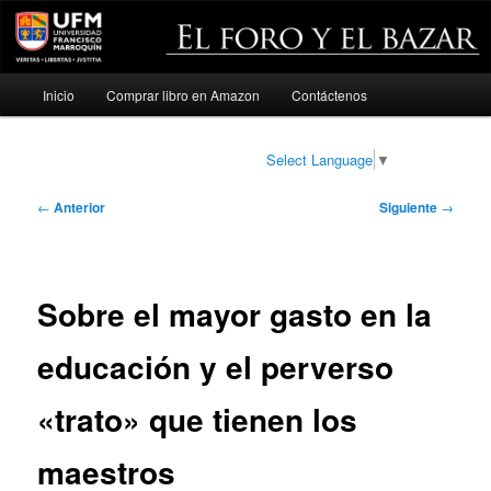
Menú
Inicio
Comprar libro en Amazon
Contáctenos
Ir
principal
al
Select Language
▼
contenido
Navegación
←
Anterior
Siguiente
→
de
principal
entradas
Sobre el mayor gasto en la
educación y el perverso
«trato» que tienen los
maestros