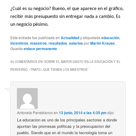
¿Cuál es su negocio? Bueno, el que aparece en el gráfico,
recibir más presupuesto sin entregar nada a cambio. Es
un negocio pésimo.
Esta entrada fue publicada en
Actualidad
y etiquetada
educación
,
incentivos
,
maestros
,
resultados
,
salarios
por
Martin Krause
.
Guarda
enlace permanente
.
30 COMENTARIOS EN “
SOBRE EL MAYOR GASTO EN LA EDUCACIÓN Y EL
PERVERSO «TRATO» QUE TIENEN LOS MAESTROS
”
Antonela Panebianco
en
13 junio, 2014 a las 4:35 pm
dijo:
La educacion es uno de los principales sectores a donde
apuntan las promesas politicas y la preocupacion del
pueblo. Siendo que en el mundo la tecnologia toma un