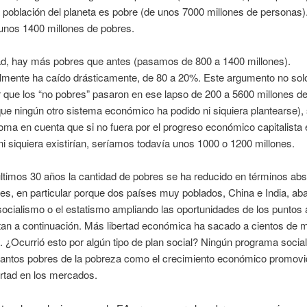
a población del planeta es pobre (de unos 7000 millones de personas).
unos 1400 millones de pobres.
ad, hay más pobres que antes (pasamos de 800 a 1400 millones).
lmente ha caído drásticamente, de 80 a 20%. Este argumento no solo
 que los “no pobres” pasaron en ese lapso de 200 a 5600 millones d
que ningún otro sistema económico ha podido ni siquiera plantearse), 
ma en cuenta que si no fuera por el progreso económico capitalista
i siquiera existirían, seríamos todavía unos 1000 o 1200 millones.
últimos 30 años la cantidad de pobres se ha reducido en términos abs
es, en particular porque dos países muy poblados, China e India, a
socialismo o el estatismo ampliando las oportunidades de los puntos 
an a continuación. Más libertad económica ha sacado a cientos de m
. ¿Ocurrió esto por algún tipo de plan social? Ningún programa socia
tantos pobres de la pobreza como el crecimiento económico promovid
rtad en los mercados.