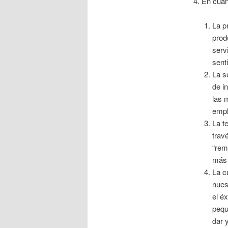
4. En cuan
La p
prod
serv
sent
La s
de i
las 
empl
La t
trav
“rem
más 
La c
nues
el é
pequ
dar 