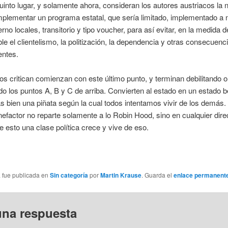
uinto lugar, y solamente ahora, consideran los autores austriacos la
mplementar un programa estatal, que sería limitado, implementado a n
erno locales, transitorio y tipo voucher, para así evitar, en la medida d
ble el clientelismo, la politización, la dependencia y otras consecuenc
entes.
s critican comienzan con este último punto, y terminan debilitando o
o los puntos A, B y C de arriba. Convierten al estado en un estado b
 bien una piñata según la cual todos intentamos vivir de los demás.
efactor no reparte solamente a lo Robin Hood, sino en cualquier dire
e esto una clase política crece y vive de eso.
a fue publicada en
Sin categoría
por
Martin Krause
. Guarda el
enlace permanent
una respuesta