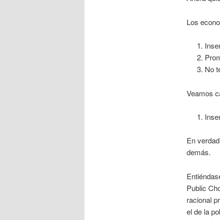
Los econo
Inse
Prom
No t
Veamos ca
Inse
En verdad,
demás.
Entiéndase
Public Cho
racional p
el de la p