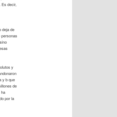
 Es decir,
 deja de
e personas
sino
 esas
olutos y
bandonaron
a y b que
illones de
l ha
o por la