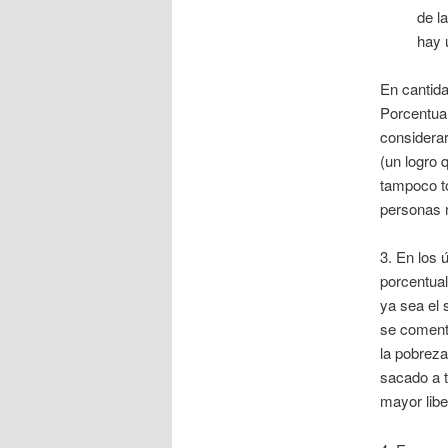
de l
hay 
En cantid
Porcentua
considerar
(un logro 
tampoco to
personas n
3. En los 
porcentual
ya sea el 
se coment
la pobreza
sacado a 
mayor libe