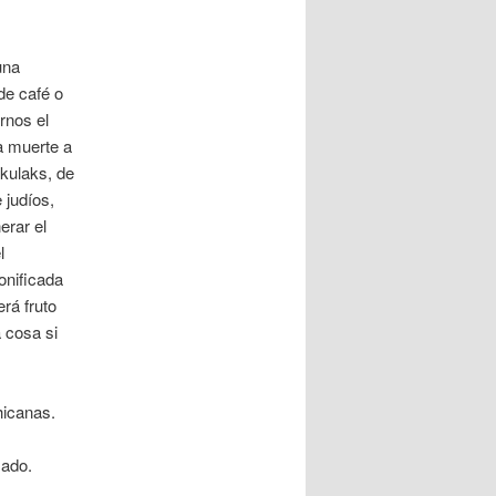
una
de café o
rnos el
a muerte a
 kulaks, de
 judíos,
erar el
l
onificada
rá fruto
 cosa si
hicanas.
sado.