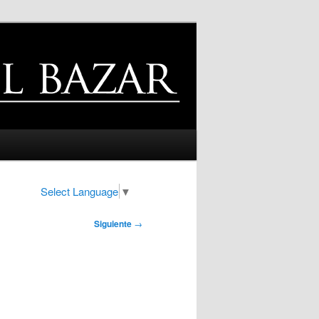
Select Language
▼
Siguiente
→