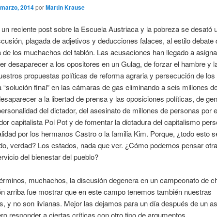
 marzo, 2014
por
Martin Krause
e un reciente post sobre la Escuela Austriaca y la pobreza se desató 
scusión, plagada de adjetivos y deducciones falaces, al estilo debate 
 de los muchachos del tablón. Las acusaciones han llegado a asigna
r desaparecer a los opositores en un Gulag, de forzar el hambre y l
nuestros propuestas políticas de reforma agraria y persecución de los
a “solución final” en las cámaras de gas eliminando a seis millones de
esaparecer a la libertad de prensa y las oposiciones políticas, de gen
 personalidad del dictador, del asesinato de millones de personas por e
r capitalista Pol Pot y de fomentar la dictadura del capitalismo pers
alidad por los hermanos Castro o la familia Kim. Porque, ¿todo esto se
do, verdad? Los estados, nada que ver. ¿Cómo podemos pensar otra
ervicio del bienestar del pueblo?
términos, muchachos, la discusión degenera en un campeonato de c
ión arriba fue mostrar que en este campo tenemos también nuestras
, y no son livianas. Mejor las dejamos para un día después de un a
ro responder a ciertas críticas con otro tipo de argumentos.