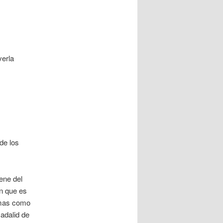
verla
de los
ene del
en que es
lemas como
 adalid de