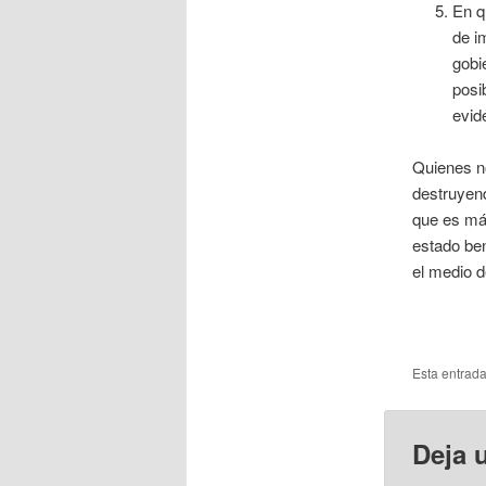
En q
de i
gobi
posi
evid
Quienes no
destruyend
que es más
estado ben
el medio d
Esta entrad
Deja 