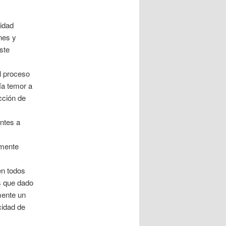
vidad
nes y
ste
l proceso
ía temor a
cción de
antes a
s
amente
.
en todos
s que dado
amente un
cidad de