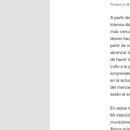
Posted on
8
A partir d
intensa di
más cerca
deseo hace
partir de 
alcanzar l
de hacer d
culto a la
emprendedo
en la actu
del merca
están al s
En estos 
Mi intenc
municiones
Ahora quie