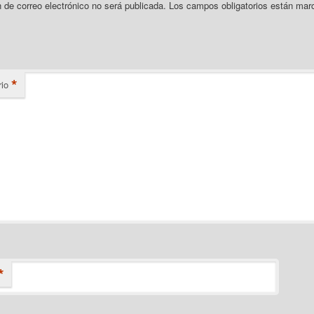
n de correo electrónico no será publicada.
Los campos obligatorios están mar
*
io
*