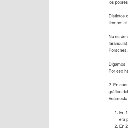
los pobres
Distintos 
tiempo: el
No es de 
farándula)
Porsches.
Digamos, e
Por eso ha
2. En cuan
gráfico de
Veámoslo 
En 1
era 
En 2