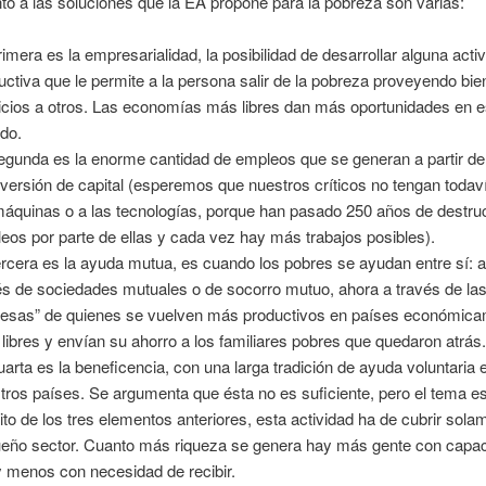
to a las soluciones que la EA propone para la pobreza son varias:
rimera es la empresarialidad, la posibilidad de desarrollar alguna acti
uctiva que le permite a la persona salir de la pobreza proveyendo bie
icios a otros. Las economías más libres dan más oportunidades en e
ido.
egunda es la enorme cantidad de empleos que se generan a partir de
nversión de capital (esperemos que nuestros críticos no tengan todav
máquinas o a las tecnologías, porque han pasado 250 años de destru
eos por parte de ellas y cada vez hay más trabajos posibles).
ercera es la ayuda mutua, es cuando los pobres se ayudan entre sí: 
és de sociedades mutuales o de socorro mutuo, ahora a través de la
esas” de quienes se vuelven más productivos en países económic
libres y envían su ahorro a los familiares pobres que quedaron atrás
uarta es la beneficencia, con una larga tradición de ayuda voluntaria 
tros países. Se argumenta que ésta no es suficiente, pero el tema e
xito de los tres elementos anteriores, esta actividad ha de cubrir sol
eño sector. Cuanto más riqueza se genera hay más gente con capa
y menos con necesidad de recibir.