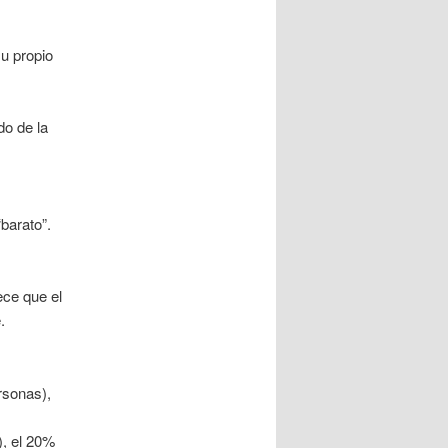
su propio
o de la
barato”.
ece que el
.
rsonas),
), el 20%