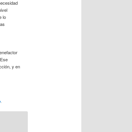
 necesidad
ivel
e lo
ias
enefactor
 Ese
cción, y en
e
.