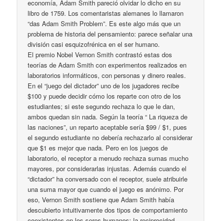
economía, Adam Smith pareció olvidar lo dicho en su
libro de 1759. Los comentaristas alemanes lo llamaron
“das Adam Smith Problem”. Es este algo más que un
problema de historia del pensamiento: parece señalar una
división casi esquizofrénica en el ser humano.
El premio Nobel Vernon Smith contrastó estas dos
teorías de Adam Smith con experimentos realizados en
laboratorios informáticos, con personas y dinero reales.
En el “juego del dictador” uno de los jugadores recibe
$100 y puede decidir cómo los reparte con otro de los
estudiantes; si este segundo rechaza lo que le dan,
ambos quedan sin nada. Según la teoría “ La riqueza de
las naciones”, un reparto aceptable sería $99 / $1, pues
el segundo estudiante no debería rechazarlo al considerar
que $1 es mejor que nada. Pero en los juegos de
laboratorio, el receptor a menudo rechaza sumas mucho
mayores, por considerarlas injustas. Además cuando el
“dictador” ha conversado con el receptor, suele atribuirle
una suma mayor que cuando el juego es anónimo. Por
eso, Vernon Smith sostiene que Adam Smith había
descubierto intuitivamente dos tipos de comportamiento
coexistentes en los seres humanos: la reciprocidad