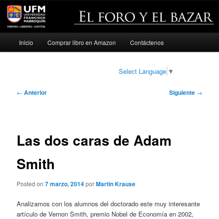
Menú
Inicio
Comprar libro en Amazon
Contáctenos
Ir
principal
al
Select Language
▼
contenido
Navegación
←
Anterior
Siguiente
→
de
principal
entradas
Las dos caras de Adam
Smith
Posted on
7 marzo, 2014
por
Martin Krause
Analizamos con los alumnos del doctorado este muy interesante
artículo de Vernon Smith, premio Nobel de Economía en 2002,