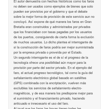
El autor demuestra con hechos históricos como los faros
no deben ser usados como ejemplos de bienes que solo
pueden ser provistos por el gobierno y que el debate
sobre la mejor forma de provisión de este servicio aun no
concluyó. Así expone de qué manera los faros en Gran
Bretaña eran construidos y administrados por privados
que los financiaban con tasas pagadas por los usuarios
de los puertos, consiguiendo de cierta forma la exclusión
de muchos usuarios. Lo dicho plantea el interrogante de
si la construcción de faros podría ser mejor suministrada
por la empresa privada o proveída por el Estado.
Un segundo interrogante es el de sí el progreso de la
tecnología ofrece una posibilidad aún mayor para la
provisión por parte del sector privado. En el ejemplo del
faro, el actual progreso tecnológico, tal como la guía del
señalamiento electrónico global basado en satélites
(GPS) combinada con la encriptación, vuelven más
excluibles los servicios de señalamiento electro-
magnéticos, y de esa manera los predispone mejor para
el suministro y el financiamiento privado, haciendo
anticuado e innecesario el uso del faro.
Al igual que los faros las boyas tienen todas las