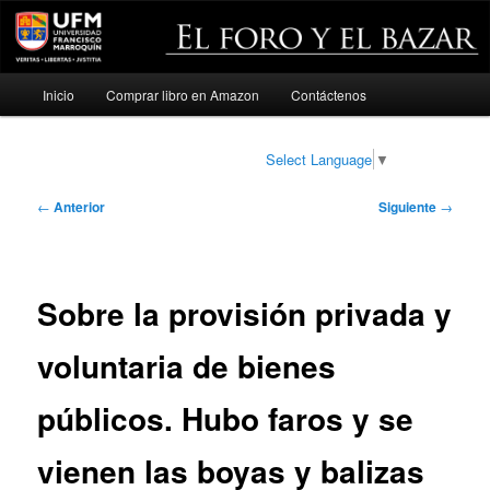
Menú
Inicio
Comprar libro en Amazon
Contáctenos
Ir
principal
al
Select Language
▼
contenido
Navegación
←
Anterior
Siguiente
→
de
principal
entradas
Sobre la provisión privada y
voluntaria de bienes
públicos. Hubo faros y se
vienen las boyas y balizas