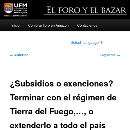
Menú
Inicio
Comprar libro en Amazon
Contáctenos
Ir
principal
al
Select Language
▼
contenido
Navegación
←
Anterior
Siguiente
→
de
principal
entradas
¿Subsidios o exenciones?
Terminar con el régimen de
Tierra del Fuego,…, o
extenderlo a todo el país