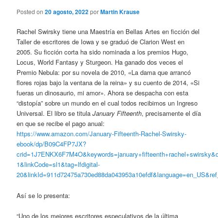
Posted on
20 agosto, 2022
por
Martin Krause
Rachel Swirsky tiene una Maestría en Bellas Artes en ficción del
Taller de escritores de Iowa y se graduó de Clarion West en
2005. Su ficción corta ha sido nominada a los premios Hugo,
Locus, World Fantasy y Sturgeon. Ha ganado dos veces el
Premio Nebula: por su novela de 2010, «La dama que arrancó
flores rojas bajo la ventana de la reina» y su cuento de 2014, «Si
fueras un dinosaurio, mi amor». Ahora se despacha con esta
“distopía” sobre un mundo en el cual todos recibimos un Ingreso
Universal. El libro se titula
January Fifteenth
, precisamente el día
en que se recibe el pago anual:
https://www.amazon.com/January-Fifteenth-Rachel-Swirsky-
ebook/dp/B09C4FP7JX?
crid=1J7ENKX6F7M4O&keywords=january+fifteenth+rachel+swirsky&qi
1&linkCode=sl1&tag=lfdigital-
20&linkId=911d72475a730ed88da043953a10efdf&language=en_US&ref_
Así se lo presenta:
“Uno de los mejores escritores especulativos de la última