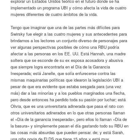
explorar un Estados Unidos teórico en el futuro donde se ha
implementado un programa UBI y cómo afecta la vida de cuatro
mujeres diferentes de cuatro ámbitos de la vida.
Tengo que imaginar que una de las partes más difíciles para
Swirsky fue elegir a las cuatro mujeres y sus antecedentes para
brindarnos a los lectores un conjunto diverso de personajes para
ver algunas perspectivas posibles de cómo una RBU podría
afectar a las personas en los EE. UU. Está Hannah, una madre
soltera que se esconde de su ex esposa acosadora y abusiva
que siempre logra encontrarla en el Día de la Ganancia
Inesperada; está Janelle, que solía enfurecerse contra las
mismas maquinarias políticas que idearon la legislación UBI a
pesar de que era evidente que estaba sesgada para (una vez
más) dar a las minorías y a los pueblos marginados una flecha,
pero desde entonces ha perdido toda su pasión por luchar; está
Olivia, que es una universitaria adinerada que pasa el rato con
otros universitarios adinerados en lo que otras personas llaman
el «Día de la ganancia inesperada», pero ellos lo llaman «Día de
la basura» y simplemente pasan el día gastando todo su RBU en
las cosas más absurdas que pueden pensar. de; y está Sarah,
una niña novia de FLDS que tiene 15 años y está muy