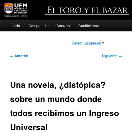
Menú
Inicio
Comprar libro en Amazon
Contáctenos
Ir
principal
al
Select Language
▼
contenido
Navegación
←
Anterior
Siguiente
→
de
principal
entradas
Una novela, ¿distópica?
sobre un mundo donde
todos recibimos un Ingreso
Universal