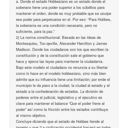
a. Donde el estado Hobbesiano es un estado donde el
soberano tiene una poder superior a los súbditos para
mantener el orden, donde es muy probable que se usurpe
ese poder para perpetuarse en el. Por eso: “Para Hobbes,
la soberanía es una condición necesaria, pero no
suficiente, para la paz.”
2) La norma constitucional: Basada en las ideas de
Montesquieu, Toc-qeville, Alexander Hamilton y James
Madison. Donde los ciudadanos son los que escriben la
constitución y de la constitución sale el gobierno que
hace y ejerce las leyes para mantener la ciudadanía.
Bajo este modelo el ciudadano no renuncia a su libertar
como lo hace en el modelo hobbesiano, sino más bien
admite que su influencia tiene una limitación; por ende el
municipio le da paso a la ciudad, la ciudad al estado y el
estado a la confederación de estados. La división de
poderes entre el judicial, legislativo y el ejecutivo es
clave para mantener el balance “Que el poder frene al
poder” así como la fricción entre los estados contribuye
al mismo objetivo.
Concluye diciendo que el estado de Hobbes tiende al
imperio y que “La civilización occidental fracasó en todos