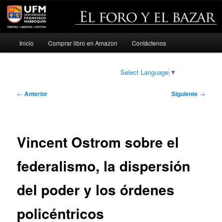
Menú
Inicio
Comprar libro en Amazon
Contáctenos
Ir
principal
al
Select Language
▼
contenido
Navegación
←
Anterior
Siguiente
→
de
principal
entradas
Vincent Ostrom sobre el
federalismo, la dispersión
del poder y los órdenes
policéntricos