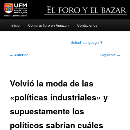
Menú
Inicio
Comprar libro en Amazon
Contáctenos
Ir
principal
al
Select Language
▼
contenido
Navegación
←
Anterior
Siguiente
→
de
principal
entradas
Volvió la moda de las
«políticas industriales» y
supuestamente los
políticos sabrían cuáles