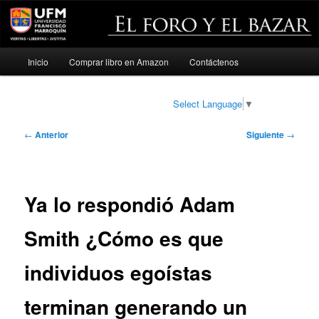
Menú
Inicio
Comprar libro en Amazon
Contáctenos
Ir
principal
al
Select Language
▼
contenido
Navegación
←
Anterior
Siguiente
→
de
principal
entradas
Ya lo respondió Adam
Smith ¿Cómo es que
individuos egoístas
terminan generando un