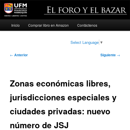
Menú
Inicio
Comprar libro en Amazon
Contáctenos
Ir
principal
al
Select Language
▼
contenido
Navegación
←
Anterior
Siguiente
→
de
principal
entradas
Zonas económicas libres,
jurisdicciones especiales y
ciudades privadas: nuevo
número de JSJ