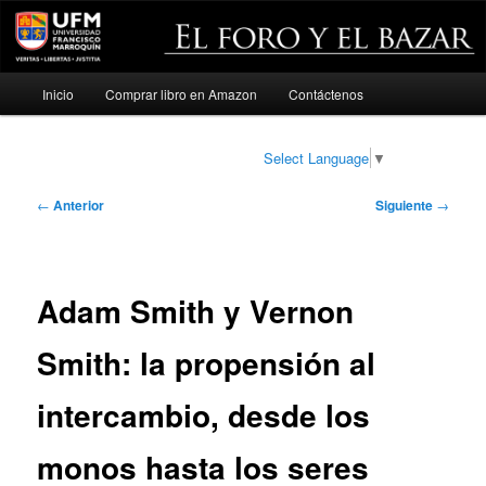
Menú
Inicio
Comprar libro en Amazon
Contáctenos
Ir
principal
al
Select Language
▼
contenido
Navegación
←
Anterior
Siguiente
→
de
principal
entradas
Adam Smith y Vernon
Smith: la propensión al
intercambio, desde los
monos hasta los seres