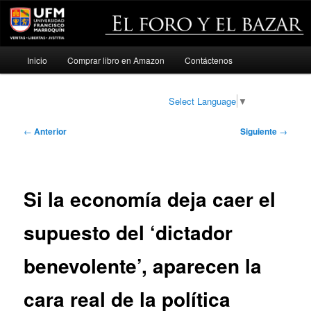
Menú
Inicio
Comprar libro en Amazon
Contáctenos
Ir
principal
al
Select Language
▼
contenido
Navegación
←
Anterior
Siguiente
→
de
principal
entradas
Si la economía deja caer el
supuesto del ‘dictador
benevolente’, aparecen la
cara real de la política