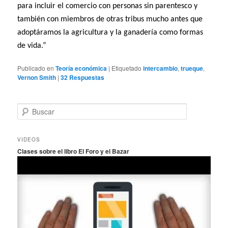
para incluir el comercio con personas sin parentesco y
también con miembros de otras tribus mucho antes que
adoptáramos la agricultura y la ganadería como formas
de vida.”
Publicado en
Teoría económica
|
Etiquetado
intercambio
,
trueque
,
Vernon Smith
|
32
Respuestas
B
u
s
c
VIDEOS
a
Clases sobre el libro El Foro y el Bazar
r