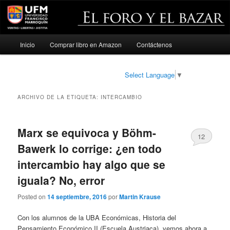
Menú
Inicio
Comprar libro en Amazon
Contáctenos
Ir
Ir
principal
al
al
Select Language
▼
contenido
contenido
ARCHIVO DE LA ETIQUETA:
INTERCAMBIO
principal
secundario
Marx se equivoca y Böhm-
12
Bawerk lo corrige: ¿en todo
intercambio hay algo que se
iguala? No, error
Posted on
14 septiembre, 2016
por
Martin Krause
Con los alumnos de la UBA Económicas, Historia del
Pensamiento Económico II (Escuela Austriaca), vemos ahora a