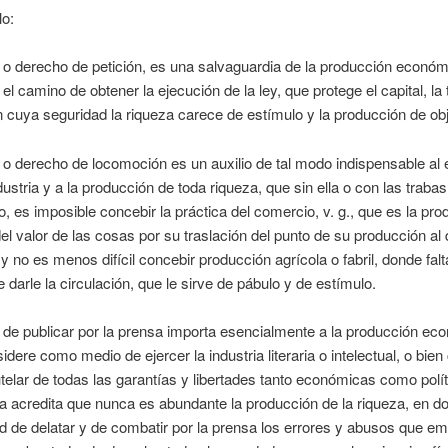
lo:
d o derecho de petición, es una salvaguardia de la producción econó
 el camino de obtener la ejecución de la ley, que protege el capital, la t
in cuya seguridad la riqueza carece de estímulo y la producción de obj
d o derecho de locomoción es un auxilio de tal modo indispensable al e
dustria y a la producción de toda riqueza, que sin ella o con las traba
io, es imposible concebir la práctica del comercio, v. g., que es la pr
l valor de las cosas por su traslación del punto de su producción al
 no es menos difícil concebir producción agrícola o fabril, donde falt
 darle la circulación, que le sirve de pábulo y de estímulo.
d de publicar por la prensa importa esencialmente a la producción ec
idere como medio de ejercer la industria literaria o intelectual, o bie
utelar de todas las garantías y libertades tanto económicas como polít
a acredita que nunca es abundante la producción de la riqueza, en d
ad de delatar y de combatir por la prensa los errores y abusos que e