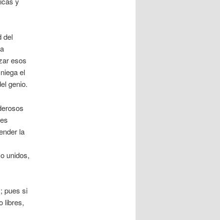
sicas y
 del
la
izar esos
niega el
del genio.
oderosos
 es
ender la
 o unidos,
; pues si
o libres,