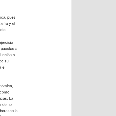
mica, pues
ierra y el
eto.
jercicio
s puestas a
oducción o
 de su
a el
onómica,
n como
icas. La
onde no
mbarazan la