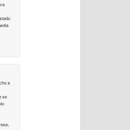
ica
Estado
gedia
echo a
e se
olo
rese,