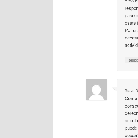
creo q
respon
pase d
estas 
Por ul
necesa
activi
Resp
Bravo B
Como b
consec
derech
asociá
puede 
desarr