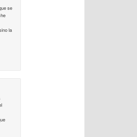
 que se
che
sino la
a
el
que