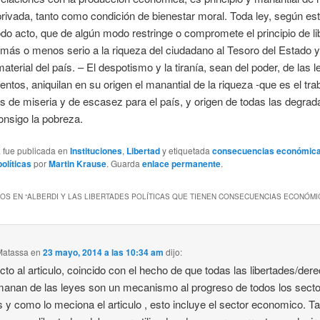
privada, tanto como condición de bienestar moral. Toda ley, según est
odo acto, que de algún modo restringe o compromete el principio de li
más o menos serio a la riqueza del ciudadano al Tesoro del Estado y
aterial del país. – El despotismo y la tiranía, sean del poder, de las 
entos, aniquilan en su origen el manantial de la riqueza -que es el traba
 de miseria y de escasez para el país, y origen de todas las degrad
onsigo la pobreza.
a fue publicada en
Instituciones
,
Libertad
y etiquetada
consecuencias económic
olíticas
por
Martin Krause
. Guarda
enlace permanente
.
OS EN “
ALBERDI Y LAS LIBERTADES POLÍTICAS QUE TIENEN CONSECUENCIAS ECONÓMI
Matassa
en
23 mayo, 2014 a las 10:34 am
dijo:
to al articulo, coincido con el hecho de que todas las libertades/der
anan de las leyes son un mecanismo al progreso de todos los sect
s y como lo meciona el articulo , esto incluye el sector economico. 