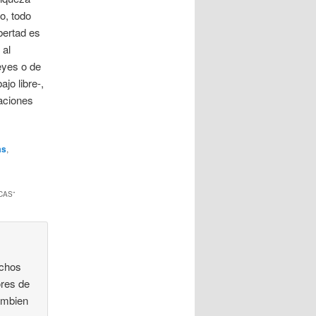
o, todo
bertad es
 al
leyes o de
jo libre-,
aciones
as
,
CAS
”
echos
ores de
Tambien