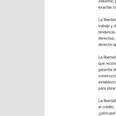
industria;
exactas co
La liberta
trabajo y 
tendencia 
derechos, 
derecho que
La liberta
que recon
garantía d
construcci
establecim
para obrar
La liberta
el crédito,
¿para qué 