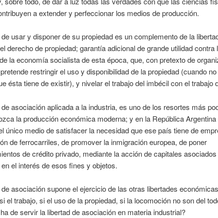
 y, sobre todo, de dar a luz todas las verdades con que las ciencias fí
ntribuyen a extender y perfeccionar los medios de producción.
d de usar y disponer de su propiedad es un complemento de la libertad
del derecho de propiedad; garantía adicional de grande utilidad contra 
de la economía socialista de esta época, que, con pretexto de organ
pretende restringir el uso y disponibilidad de la propiedad (cuando no 
 ésta tiene de existir), y nivelar el trabajo del imbécil con el trabajo 
d de asociación aplicada a la industria, es uno de los resortes más p
ozca la producción económica moderna; y en la República Argentina
el único medio de satisfacer la necesidad que ese país tiene de empr
ón de ferrocarriles, de promover la inmigración europea, de poner
ientos de crédito privado, mediante la acción de capitales asociados
 en el interés de esos fines y objetos.
d de asociación supone el ejercicio de las otras libertades económicas
 si el trabajo, si el uso de la propiedad, si la locomoción no son del tod
ha de servir la libertad de asociación en materia industrial?