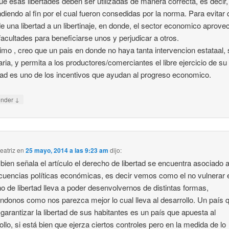
ue esas libertades deben ser utilizadas de manera correcta, es decir,
diendo al fin por el cual fueron consedidas por la norma. Para evitar
e una libertad a un libertinaje, en donde, el sector economico aprove
facultades para beneficiarse unos y perjudicar a otros.
timo , creo que un pais en donde no haya tanta intervencion estataal, 
ria, y permita a los productores/comerciantes el libre ejercicio de su
dad es uno de los incentivos que ayudan al progreso economico.
↓
onder
eatriz
en
25 mayo, 2014 a las 9:23 am
dijo:
ien señala el artículo el derecho de libertad se encuentra asociado 
uencias políticas económicas, es decir vemos como el no vulnerar 
o de libertad lleva a poder desenvolvernos de distintas formas,
ndonos como nos parezca mejor lo cual lleva al desarrollo. Un país 
garantizar la libertad de sus habitantes es un país que apuesta al
ollo, si está bien que ejerza ciertos controles pero en la medida de lo