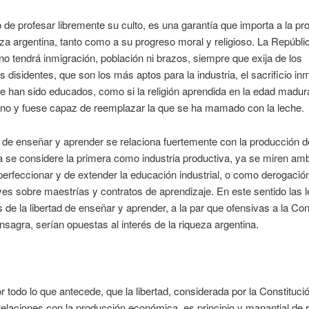
 de profesar libremente su culto, es una garantía que importa a la pr
eza argentina, tanto como a su progreso moral y religioso. La Repúbli
no tendrá inmigración, población ni brazos, siempre que exija de los
s disidentes, que son los más aptos para la industria, el sacrificio inm
ue han sido educados, como si la religión aprendida en la edad madur
uno y fuese capaz de reemplazar la que se ha mamado con la leche.
d de enseñar y aprender se relaciona fuertemente con la producción d
a se considere la primera como industria productiva, ya se miren a
erfeccionar y de extender la educación industrial, o como derogación
yes sobre maestrías y contratos de aprendizaje. En este sentido las 
as de la libertad de enseñar y aprender, a la par que ofensivas a la Con
nsagra, serían opuestas al interés de la riqueza argentina.
 todo lo que antecede, que la libertad, considerada por la Constituci
relaciones con la producción económica, es principio y manantial de 