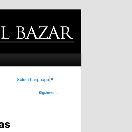
Select Language
▼
Siguiente
→
cas