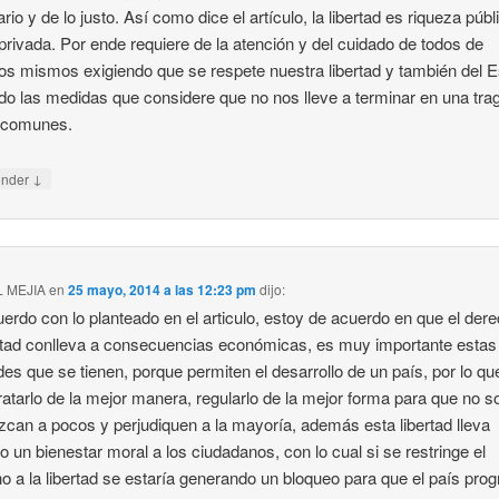
rio y de lo justo. Así como dice el artículo, la libertad es riqueza públ
rivada. Por ende requiere de la atención y del cuidado de todos de
os mismos exigiendo que se respete nuestra libertad y también del 
o las medidas que considere que no nos lleve a terminar en una tra
s comunes.
↓
onder
 MEJIA
en
25 mayo, 2014 a las 12:23 pm
dijo:
erdo con lo planteado en el articulo, estoy de acuerdo en que el der
ertad conlleva a consecuencias económicas, es muy importante estas
ades que se tienen, porque permiten el desarrollo de un país, por lo qu
ratarlo de la mejor manera, regularlo de la mejor forma para que no s
zcan a pocos y perjudiquen a la mayoría, además esta libertad lleva
o un bienestar moral a los ciudadanos, con lo cual si se restringe el
o a la libertad se estaría generando un bloqueo para que el país prog