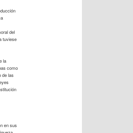
oducción
ca
oral del
a tuviese
e la
mbas como
 de las
leyes
stitución
ón en sus
riqueza