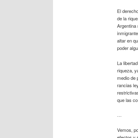
El derecho
de la riqu
Argentina 
inmigrante
altar en q
poder alg
La liberta
riqueza, y
medio de p
rancias le
restrictiv
que las co
…
Vemos, por
efectos y 