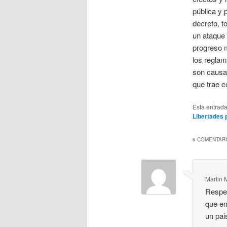
pública y 
decreto, t
un ataque 
progreso m
los reglam
son causas
que trae c
Esta entrad
Libertades p
6 COMENTARI
Martin 
Respec
que em
un pai