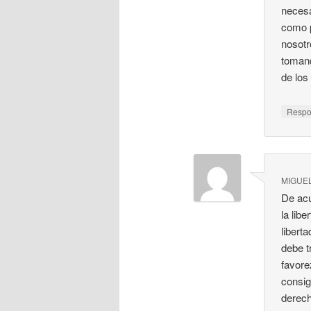
necesa
como p
nosotr
tomand
de lo
Resp
MIGUEL
De acu
la lib
libert
debe t
favore
consig
derech