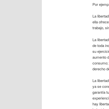
Por ejemp
La liberta
ella ofrece
trabajo, s
La liberta
de toda in
su ejercic
aumento de
consumo; y
derecho de
La liberta
ya se cons
garantía t
experienci
hay libert