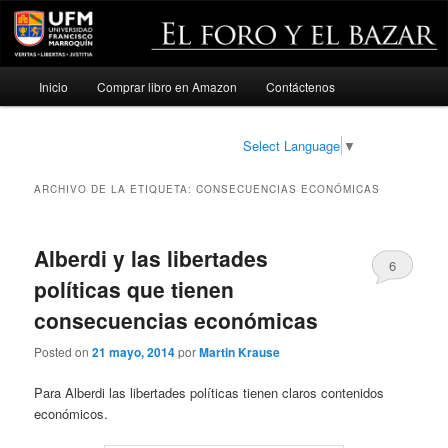
Menú
Inicio
Comprar libro en Amazon
Contáctenos
Ir
Ir
principal
al
al
Select Language
▼
contenido
contenido
ARCHIVO DE LA ETIQUETA:
CONSECUENCIAS ECONÓMICAS
principal
secundario
Alberdi y las libertades
6
políticas que tienen
consecuencias económicas
Posted on
21 mayo, 2014
por
Martin Krause
Para Alberdi las libertades políticas tienen claros contenidos
económicos.