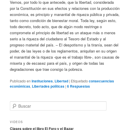
Vemos, por todo lo que antecede, que la libertad, considerada
por la Constitución en sus efectos y relaciones con la producción
económica, es principio y manantial de riqueza pública y privada,
tanto como condición de bienestar moral. Toda ley, según esto,
todo decreto, todo acto, que de algún modo restringe o
compromete el principio de libertad es un ataque más o menos
serio a la riqueza del ciudadano al Tesoro del Estado y al
progreso material del país. – El despotismo y la tiranía, sean del
poder, de las leyes o de los reglamentos, aniquilan en su origen
el manantial de la riqueza -que es el trabajo libre-, son causas de
miseria y de escasez para el país, y origen de todas las
degradaciones que trae consigo la pobreza.
Publicado en
Instituciones
,
Libertad
|
Etiquetado
consecuencias
económicas
,
Libertades políticas
|
6
Respuestas
B
u
s
c
VIDEOS
a
Clases sobre el libro El Foro y el Bazar