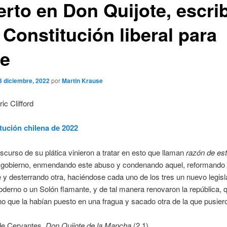
erto en Don Quijote, escri
 Constitución liberal para
le
3 diciembre, 2022
por
Martin Krause
ic Clifford
tución chilena de 2022
iscurso de su plática vinieron a tratar en esto que llaman
razón de es
gobierno, enmendando este abuso y condenando aquel, reformando
y desterrando otra, haciéndose cada uno de los tres un nuevo legisl
derno o un Solón flamante, y de tal manera renovaron la república, 
no que la habían puesto en una fragua y sacado otra de la que pusier
e Cervantes,
Don Quijote de la Mancha
(2.1)