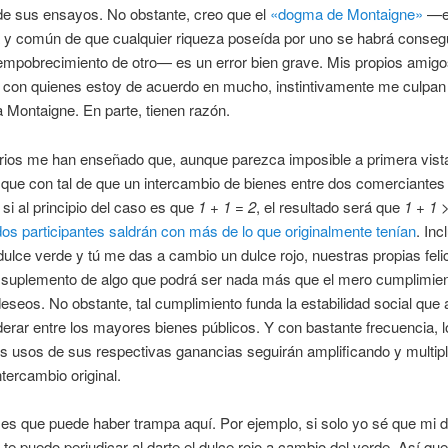
 de sus ensayos. No obstante, creo que el
«dogma de Montaigne»
—es
a y común de que cualquier riqueza poseída por uno se habrá conseg
empobrecimiento de otro— es un error bien grave. Mis propios amig
s, con quienes estoy de acuerdo en mucho, instintivamente me culpan
 Montaigne. En parte, tienen razón.
arios me han enseñado que, aunque parezca imposible a primera vista
que con tal de que un intercambio de bienes entre dos comerciantes
 si al principio del caso es que
1 + 1 = 2
, el resultado será que
1 + 1 
 dos participantes saldrán con más de lo que originalmente tenían
. Inc
dulce verde y tú me das a cambio un dulce rojo, nuestras propias fel
 suplemento de algo que podrá ser nada más que el mero cumplimien
eseos. No obstante, tal cumplimiento funda la estabilidad social que a
erar entre los mayores bienes públicos. Y con bastante frecuencia, l
s usos de sus respectivas ganancias seguirán amplificando y multipl
ntercambio original.
es que puede haber trampa aquí. Por ejemplo, si solo yo sé que mi d
te puedo perjudicar al darte el dulce rojo a cambio del verde. Así que