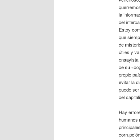
querremos 
la informa
del interc
Estoy conv
que siempre
de mister
útiles y v
ensayista 
de su «dog
propio paí
evitar la 
puede ser 
del capita
Hay error
humanos no
principales
corrupción