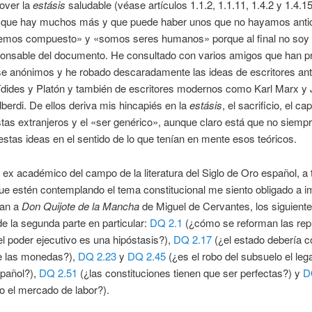
over la
estásis
saludable (véase artículos 1.1.2, 1.1.11, 1.4.2 y 1.4.15
 que hay muchos más y que puede haber unos que no hayamos anti
hemos compuesto» y «somos seres humanos» porque al final no soy 
ponsable del documento. He consultado con varios amigos que han pr
e anónimos y he robado descaradamente las ideas de escritores ant
dides y Platón y también de escritores modernos como Karl Marx y
lberdi. De ellos deriva mis hincapiés en la
estásis
, el sacrificio, el cap
stas extranjeros y el «ser genérico», aunque claro está que no siemp
stas ideas en el sentido de lo que tenían en mente esos teóricos.
x académico del campo de la literatura del Siglo de Oro español, a
ue estén contemplando el tema constitucional me siento obligado a i
dan a
Don Quijote de la Mancha
de Miguel de Cervantes, los siguient
de la segunda parte en particular:
DQ 2.1
(¿cómo se reforman las repú
l poder ejecutivo es una hipóstasis?),
DQ 2.17
(¿el estado debería co
e las monedas?),
DQ 2.23
y
DQ 2.45
(¿es el robo del subsuelo el leg
spañol?),
DQ 2.51
(¿las constituciones tienen que ser perfectas?) y
D
to el mercado de labor?).