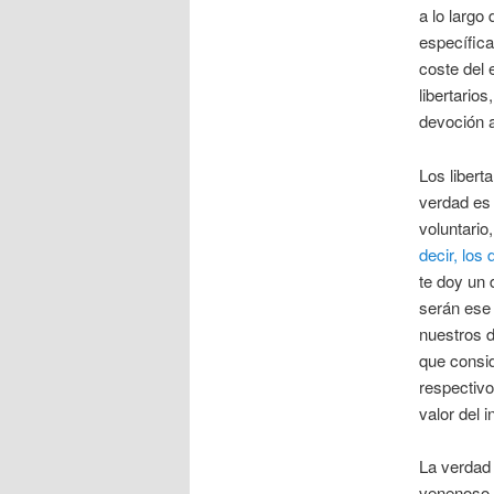
a lo largo
específic
coste del 
libertario
devoción a
Los libert
verdad es 
voluntario,
decir, los
te doy un 
serán ese
nuestros d
que consid
respectivo
valor del i
La verdad 
venenoso, 