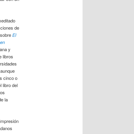
meditado
cciones de
r sobre
El
 en
ana y
 libros
ersidades
, aunque
s cinco o
 libro del
los
de la
 impresión
dadanos