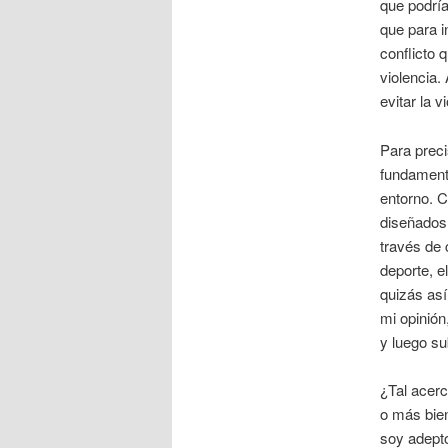
que podría
que para i
conflicto 
violencia.
evitar la v
Para precis
fundamenta
entorno. 
diseñados
través de 
deporte, el
quizás así
mi opinión
y luego su
¿Tal acerc
o más bien
soy adept