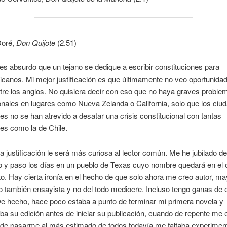
Doré,
Don Quijote
(2.51)
es absurdo que un tejano se dedique a escribir constituciones para
icanos. Mi mejor justificación es que últimamente no veo oportunida
tre los anglos. No quisiera decir con eso que no haya graves proble
onales en lugares como Nueva Zelanda o California, solo que los ciu
es no se han atrevido a desatar una crisis constitucional con tantas
des como la de Chile.
 justificación le será más curiosa al lector común. Me he jubilado d
 y paso los días en un pueblo de Texas cuyo nombre quedará en el o
. Hay cierta ironía en el hecho de que solo ahora me creo autor, m
o también ensayista y no del todo mediocre. Incluso tengo ganas de e
e hecho, hace poco estaba a punto de terminar mi primera novela y
a su edición antes de iniciar su publicación, cuando de repente me 
 de pasarme al más estimado de todos todavía me faltaba experimen