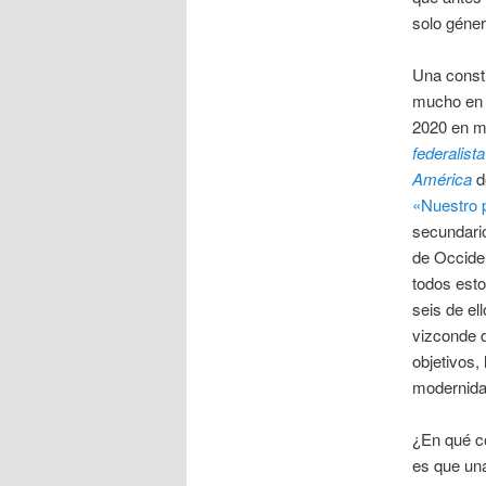
solo géne
Una consti
mucho en 
2020 en mi
federalista
América
d
«Nuestro 
secundario
de Occide
todos esto
seis de ell
vizconde d
objetivos,
modernidad
¿En qué co
es que una