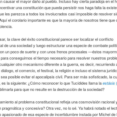
n causar el mayor daño al pueblo. Incluso hay cierta paradoja en el 
ncentivar una constitución que pueda persistir nos haga falta la exist
que les parezca a todos los involucrados casi imposible de resolver si
 Aquí el corolario importante es que la mayoría de nosotros tiene que 
iolencia.
ar, la clave del éxito constitucional parece ser localizar el conflicto
l de una sociedad y luego estructurar una especie de combate polít
Con un poco de suerte y con unos frenos procesales —éstos mayorm
 para conseguirnos el tiempo necesario para resolver nuestros prob
cualquier otro mecanismo diferente a la guerra, es decir, recurriendo al
 diálogo, el comercio, el festival, la religión e incluso el sistema juríd
 sea posible evitar el apocalipsis civil. Para ser más sofisticado, la c
, es la siguiente: ¿Cómo reconocer lo que Tucídides llama la
estásis
blimarla para que no resulte en la destrucción de la sociedad?
amiento al problema constitucional refleja una cosmovisión racional 
 pragmática y concesiva? Otra vez, no lo sé. Ya habrá notado el lec
o apasionado de esa especie de incertidumbre instada por Michel de