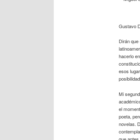
Gustavo 
Dirán que 
latinoamer
hacerlo en
constituci
esos lugar
posibilida
Mi segunda
académico
el momento
poeta, per
novelas. D
contemplab
que antes