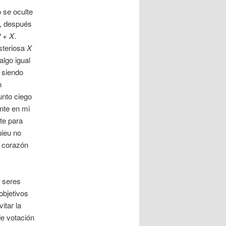
 se oculte
s, después
 + X
.
steriosa
X
algo igual
 siendo
n
unto ciego
nte en mi
te para
ieu no
o corazón
 seres
objetivos
itar la
de votación