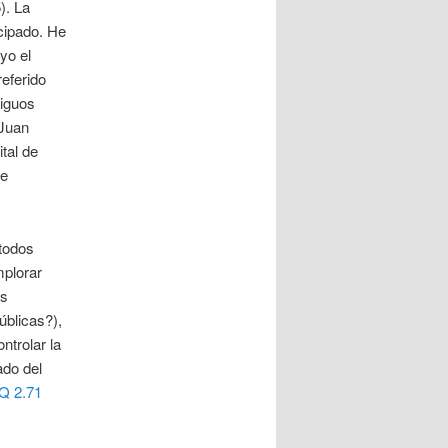
). La
cipado. He
yo el
eferido
iguos
 Juan
ital de
re
 todos
mplorar
es
blicas?),
ntrolar la
ado del
Q 2.71