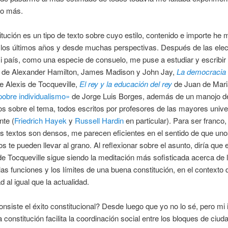
ro más.
tución es un tipo de texto sobre cuyo estilo, contenido e importe he 
los últimos años y desde muchas perspectivas. Después de las ele
 país, como una especie de consuelo, me puse a estudiar y escribi
de Alexander Hamilton, James Madison y John Jay,
La democracia
e Alexis de Tocqueville,
El rey y la educación del rey
de Juan de Mari
pobre individualismo»
de Jorge Luis Borges, además de un manojo de
s sobre el tema, todos escritos por profesores de las mayores univ
nte (
Friedrich Hayek
y
Russell Hardin
en particular). Para ser franco
s textos son densos, me parecen eficientes en el sentido de que uno
os te pueden llevar al grano. Al reflexionar sobre el asunto, diría que el
e Tocqueville sigue siendo la meditación más sofisticada acerca de 
 las funciones y los límites de una buena constitución, en el contexto 
 al igual que la actualidad.
nsiste el éxito constitucional? Desde luego que yo no lo sé, pero mi
 constitución facilita la coordinación social entre los bloques de ciu