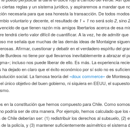
ciertas reglas y un sistema jurídico, y aspiraremos a mandar que no
ción necesaria para que sea honesta la transacción. De todos modo
ambio voluntario y decente, el resultado de
1 + 1
no será solo
2
, sino
2
encido de que tienen razón mis amigos libertarios acerca de esa mi
 tendrá cierto valor difícil de cuantificar. A la vez, he de admitir que 
ioso me señala que muchas de las demás ideas de Montaigne siguen
alerosas. Afirmar, cuestionar y debatir en el verdadero espíritu del gra
de Burdeos no tiene por qué llevarnos inevitablemente a abrazar el p
ma»; incluso nos puede liberar de ello. Es más. La experiencia recie
s ha dejado en claro que el éxito económico por sí solo no es suficien
disolución social. La famosa teoría del
«doux commerce»
de Montesqu
el único objetivo del buen gobierno, ni siquiera en EEUU, el supuest
lismo.
es en la constitución que hemos compuesto para Chile. Como somos
 podría ser de otra manera. Por ejemplo, hemos calculado que los 
 de Chile deberían ser: (1) redistribuir los derechos al subsuelo, (2) ev
 de la policía, y (3) mantener suficientemente asimétrico el sistema 