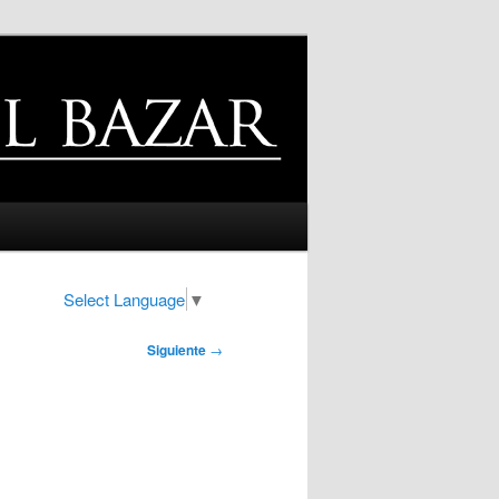
Select Language
▼
Siguiente
→