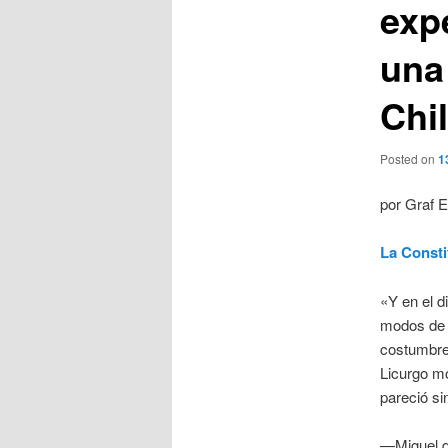
exp
una
Chi
Posted on
1
por Graf Er
La Consti
«Y en el d
modos de 
costumbre 
Licurgo mo
pareció si
—Miguel d