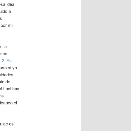
a idea
uido a
os
 por mi
, la
 sea
> 2
.
Es
luso si yo
icidades
to de
l final hay
os
icando el
ulce es