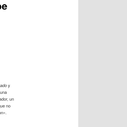
be
tado
y
 una
ador, un
que no
on».