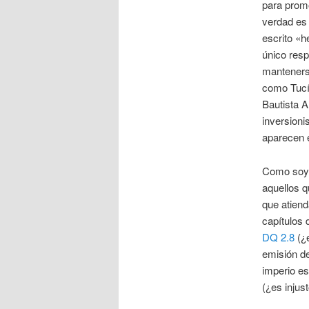
para prom
verdad es
escrito «
único res
manteners
como Tucí
Bautista A
inversioni
aparecen e
Como soy e
aquellos q
que atien
capítulos 
DQ 2.8
(¿e
emisión d
imperio e
(¿es injus