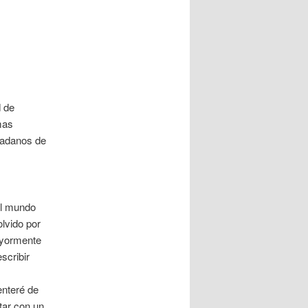
d de
mas
dadanos de
el mundo
lvido por
ayormente
scribir
enteré de
tar con un