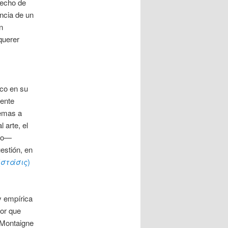
hecho de
encia de un
n
querer
ico en su
ente
lemas a
 arte, el
ico—
uestión, en
(
στάσις
)
y empírica
tor que
 Montaigne