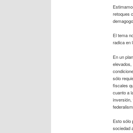
Estimamos
retoques c
demagogos 
El tema no
radica en 
En un plan
elevados,
condicione
sólo requi
fiscales q
cuanto a l
inversión,
federalism
Esto sólo 
sociedad a