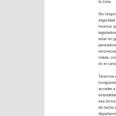
la zona.
Sin ningun
seguridad 
inversor a
legislador
estar en g
pensadores
recovecos 
índole, co
en el camp
Tenemos q
inmigrante
acceder a 
extendidas
esa forma 
de hecho p
departamen