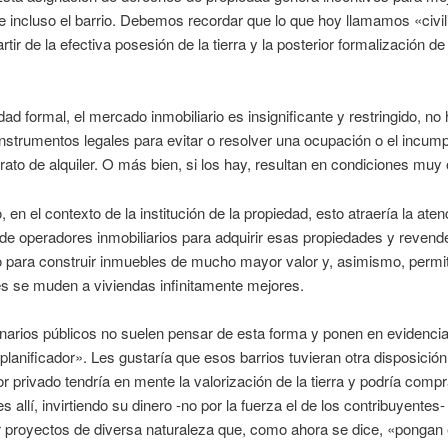
e incluso el barrio. Debemos recordar que lo que hoy llamamos «civil
rtir de la efectiva posesión de la tierra y la posterior formalización d
dad formal, el mercado inmobiliario es insignificante y restringido, no
 instrumentos legales para evitar o resolver una ocupación o el incum
rato de alquiler. O más bien, si los hay, resultan en condiciones muy
 en el contexto de la institución de la propiedad, esto atraería la aten
de operadores inmobiliarios para adquirir esas propiedades y revende
para construir inmuebles de mucho mayor valor y, asimismo, permiti
s se muden a viviendas infinitamente mejores.
narios públicos no suelen pensar de esta forma y ponen en evidenci
planificador». Les gustaría que esos barrios tuvieran otra disposició
r privado tendría en mente la valorización de la tierra y podría compr
s allí, invirtiendo su dinero -no por la fuerza el de los contribuyentes-
r proyectos de diversa naturaleza que, como ahora se dice, «pongan 