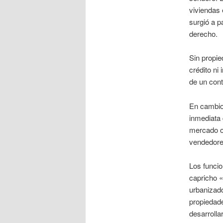
viviendas 
surgió a pa
derecho.
Sin propie
crédito ni
de un cont
En cambio,
inmediata 
mercado o 
vendedore
Los funcio
capricho «
urbanizado
propiedade
desarrolla