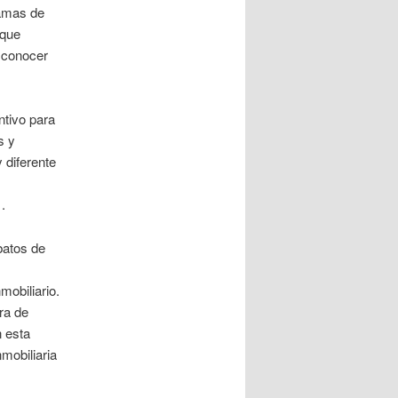
ramas de
 que
 conocer
ntivo para
s y
 diferente
.
batos de
mobiliario.
ara de
n esta
nmobiliaria