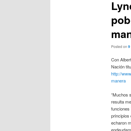
Lyn
pob
man
Posted on
9
Con Albert
Nación tit
http://www
manera
“Muchos so
resulta me
funciones 
principios 
echaron ma
endeudamie