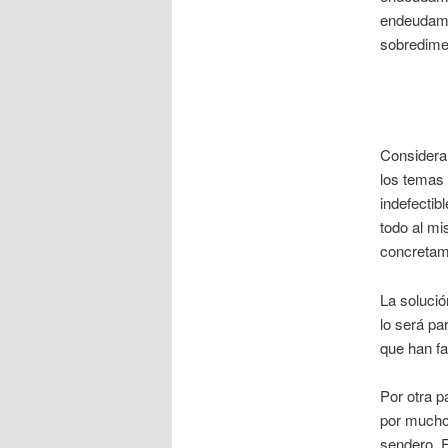
endeudamie
sobredime
Consideram
los temas 
indefectib
todo al mi
concretam
La solució
lo será pa
que han fa
Por otra p
por muchos
sendero. E