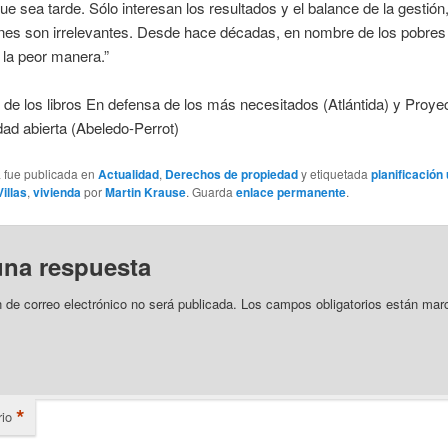
ue sea tarde. Sólo interesan los resultados y el balance de la gestión,
nes son irrelevantes. Desde hace décadas, en nombre de los pobres
 la peor manera.”
de los libros En defensa de los más necesitados (Atlántida) y Proye
ad abierta (Abeledo-Perrot)
a fue publicada en
Actualidad
,
Derechos de propiedad
y etiquetada
planificación
Villas
,
vivienda
por
Martin Krause
. Guarda
enlace permanente
.
una respuesta
n de correo electrónico no será publicada.
Los campos obligatorios están mar
*
io