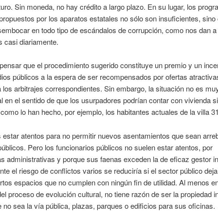
turo. Sin moneda, no hay crédito a largo plazo. En su lugar, los prog
propuestos por los aparatos estatales no sólo son insuficientes, sino
sembocar en todo tipo de escándalos de corrupción, como nos dan a
as casi diariamente.
pensar que el procedimiento sugerido constituye un premio y un ince
ios públicos a la espera de ser recompensados por ofertas atractiva
 los arbitrajes correspondientes. Sin embargo, la situación no es muy
al en el sentido de que los usurpadores podrían contar con vivienda si
como lo han hecho, por ejemplo, los habitantes actuales de la villa 31
 estar atentos para no permitir nuevos asentamientos que sean arre
úblicos. Pero los funcionarios públicos no suelen estar atentos, por
as administrativas y porque sus faenas exceden la de eficaz gestor in
te el riesgo de conflictos varios se reduciría si el sector público dej
rtos espacios que no cumplen con ningún fin de utilidad. Al menos e
del proceso de evolución cultural, no tiene razón de ser la propiedad i
e no sea la vía pública, plazas, parques o edificios para sus oficinas.