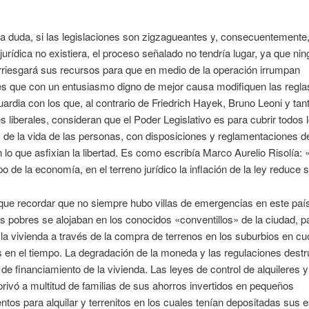
a duda, si las legislaciones son zigzagueantes y, consecuentemente,
jurídica no existiera, el proceso señalado no tendría lugar, ya que ni
rriesgará sus recursos para que en medio de la operación irrumpan
es que con un entusiasmo digno de mejor causa modifiquen las regla
uardia con los que, al contrario de Friedrich Hayek, Bruno Leoni y tan
 liberales, consideran que el Poder Legislativo es para cubrir todos 
de la vida de las personas, con disposiciones y reglamentaciones d
n lo que asfixian la libertad. Es como escribía Marco Aurelio Risolía: 
o de la economía, en el terreno jurídico la inflación de la ley reduce s
ue recordar que no siempre hubo villas de emergencias en este paí
s pobres se alojaban en los conocidos «conventillos» de la ciudad, p
la vivienda a través de la compra de terrenos en los suburbios en cu
 en el tiempo. La degradación de la moneda y las regulaciones dest
de financiamiento de la vivienda. Las leyes de control de alquileres 
rivó a multitud de familias de sus ahorros invertidos en pequeños
tos para alquilar y terrenitos en los cuales tenían depositadas sus