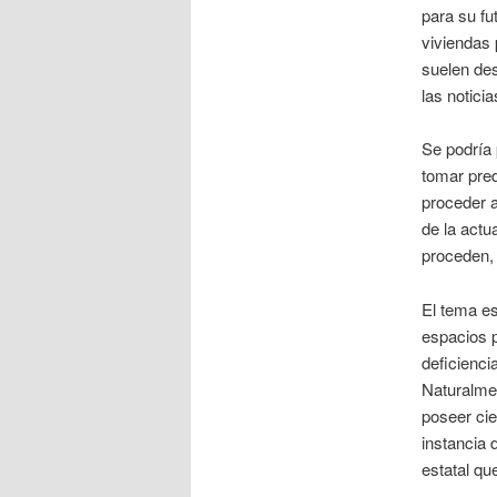
para su fu
viviendas 
suelen de
las notici
Se podría 
tomar pred
proceder a
de la actu
proceden, 
El tema es
espacios p
deficienci
Naturalmen
poseer cie
instancia 
estatal qu