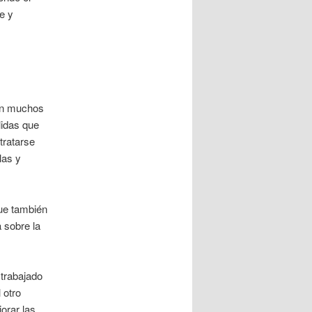
e y
son muchos
lidas que
tratarse
las y
que también
a sobre la
 trabajado
 otro
orar las