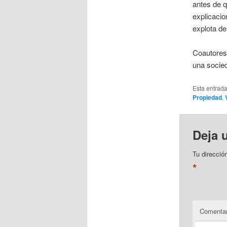
antes de q
explicacio
explota de
Coautores 
una socied
Esta entrad
Propiedad
,
Deja 
Tu direcció
*
Comentar