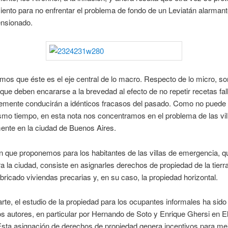
nto para no enfrentar el problema de fondo de un Leviatán alarmant
nsionado.
os que éste es el eje central de lo macro. Respecto de lo micro, 
que deben encararse a la brevedad al efecto de no repetir recetas fal
lemente conducirán a idénticos fracasos del pasado. Como no puede 
smo tiempo, en esta nota nos concentramos en el problema de las vil
ente en la ciudad de Buenos Aires.
n que proponemos para los habitantes de las villas de emergencia, 
ra la ciudad, consiste en asignarles derechos de propiedad de la tierr
bricado viviendas precarias y, en su caso, la propiedad horizontal.
arte, el estudio de la propiedad para los ocupantes informales ha sido
 autores, en particular por Hernando de Soto y Enrique Ghersi en El
sta asignación de derechos de propiedad genera incentivos para mej