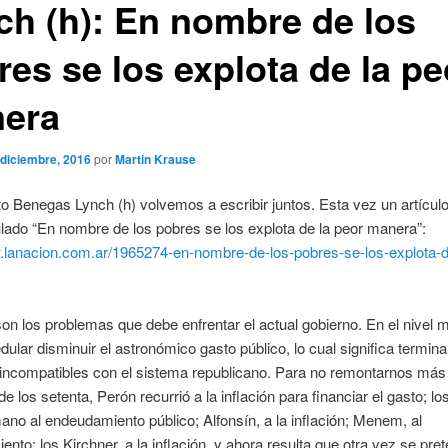
ch (h): En nombre de los
res se los explota de la pe
era
 diciembre, 2016
por
Martin Krause
o Benegas Lynch (h) volvemos a escribir juntos. Esta vez un artícul
ulado “En nombre de los pobres se los explota de la peor manera”:
.lanacion.com.ar/1965274-en-nombre-de-los-pobres-se-los-explota-d
n los problemas que debe enfrentar el actual gobierno. En el nivel 
dular disminuir el astronómico gasto público, lo cual significa termina
incompatibles con el sistema republicano. Para no remontarnos más 
de los setenta, Perón recurrió a la inflación para financiar el gasto; lo
no al endeudamiento público; Alfonsín, a la inflación; Menem, al
nto; los Kirchner, a la inflación, y ahora resulta que otra vez se pret