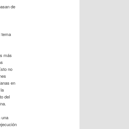
pasan de
l tema
sos más
as
Esto no
ones
dianas en
la
to del
ina.
n una
ejecución