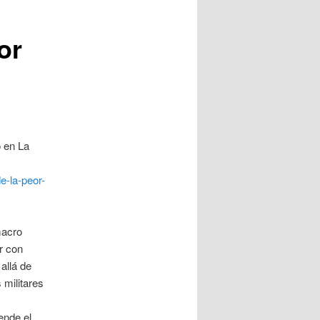
or
o en La
e-la-peor-
macro
r con
allá de
s militares
ende el