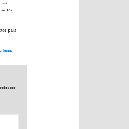
 las
 se los
ctos para
 urbana
,
cados con