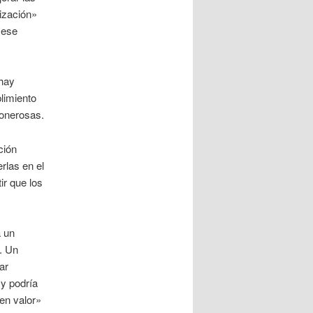
ización»
e ese
 hay
plimiento
 onerosas.
ción
rlas en el
r que los
a un
n. Un
ar
 y podría
en valor»