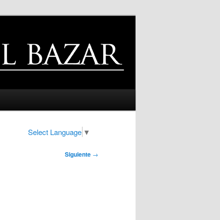
Select Language
▼
Siguiente
→