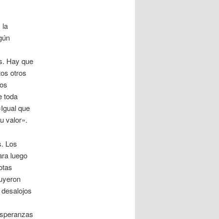
 la
ngún
s. Hay que
tos otros
los
e toda
«Igual que
u valor».
s. Los
ara luego
otas
ruyeron
y desalojos
 esperanzas