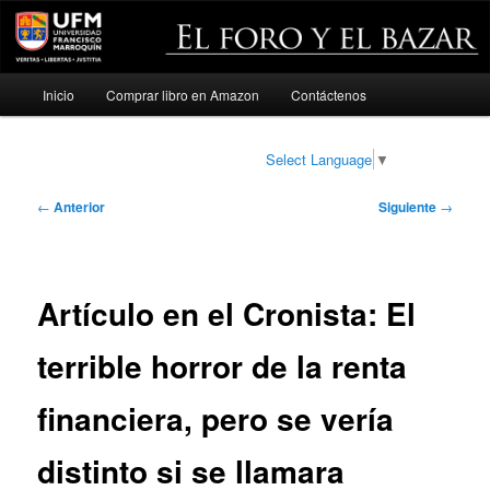
Menú
Inicio
Comprar libro en Amazon
Contáctenos
Ir
principal
al
Select Language
▼
contenido
Navegación
←
Anterior
Siguiente
→
de
principal
entradas
Artículo en el Cronista: El
terrible horror de la renta
financiera, pero se vería
distinto si se llamara