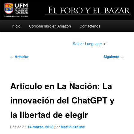
Menú
Inicio
Comprar libro en Amazon
Contáctenos
Ir
principal
al
Select Language
▼
contenido
Navegación
←
Anterior
Siguiente
→
de
principal
entradas
Artículo en La Nación: La
innovación del ChatGPT y
la libertad de elegir
Posted on
14 marzo, 2023
por
Martin Krause