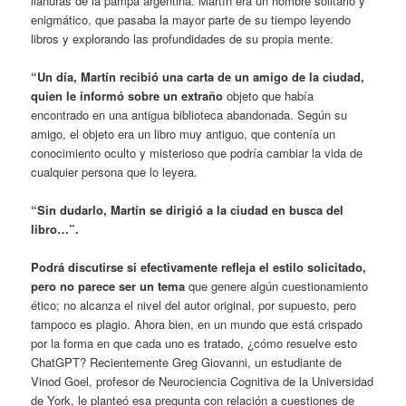
llanuras de la pampa argentina. Martín era un hombre solitario y
enigmático, que pasaba la mayor parte de su tiempo leyendo
libros y explorando las profundidades de su propia mente.
“Un día, Martín recibió una carta de un amigo de la ciudad,
quien le informó sobre un extraño
objeto que había
encontrado en una antigua biblioteca abandonada. Según su
amigo, el objeto era un libro muy antiguo, que contenía un
conocimiento oculto y misterioso que podría cambiar la vida de
cualquier persona que lo leyera.
“Sin dudarlo, Martín se dirigió a la ciudad en busca del
libro…”.
Podrá discutirse si efectivamente refleja el estilo solicitado,
pero no parece ser un tema
que genere algún cuestionamiento
ético; no alcanza el nivel del autor original, por supuesto, pero
tampoco es plagio. Ahora bien, en un mundo que está crispado
por la forma en que cada uno es tratado, ¿cómo resuelve esto
ChatGPT? Recientemente Greg Giovanni, un estudiante de
Vinod Goel, profesor de Neurociencia Cognitiva de la Universidad
de York, le planteó esa pregunta con relación a cuestiones de