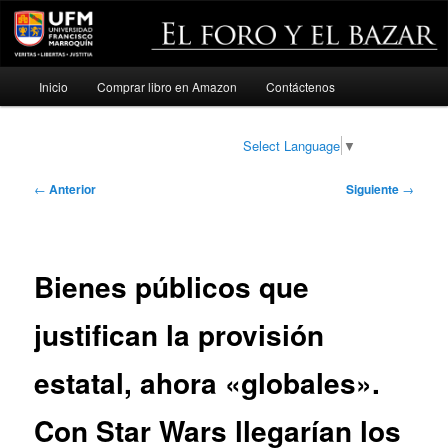
Menú
Inicio
Comprar libro en Amazon
Contáctenos
Ir
principal
al
Select Language
▼
contenido
Navegación
←
Anterior
Siguiente
→
de
principal
entradas
Bienes públicos que
justifican la provisión
estatal, ahora «globales».
Con Star Wars llegarían los