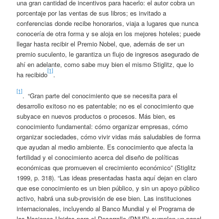
una gran cantidad de incentivos para hacerlo: el autor cobra un
porcentaje por las ventas de sus libros; es invitado a
conferencias donde recibe honorarios, viaja a lugares que nunca
conocería de otra forma y se aloja en los mejores hoteles; puede
llegar hasta recibir el Premio Nobel, que, además de ser un
premio suculento, le garantiza un flujo de ingresos asegurado de
ahí en adelante, como sabe muy bien el mismo Stiglitz, que lo
[1]
ha recibido
.
[1]
. “Gran parte del conocimiento que se necesita para el
desarrollo exitoso no es patentable; no es el conocimiento que
subyace en nuevos productos o procesos. Más bien, es
conocimiento fundamental: cómo organizar empresas, cómo
organizar sociedades, cómo vivir vidas más saludables de forma
que ayudan al medio ambiente. Es conocimiento que afecta la
fertilidad y el conocimiento acerca del diseño de políticas
económicas que promueven el crecimiento económico” (Stiglitz
1999, p. 318). “Las ideas presentadas hasta aquí dejan en claro
que ese conocimiento es un bien público, y sin un apoyo público
activo, habrá una sub-provisión de ese bien. Las instituciones
internacionales, incluyendo al Banco Mundial y el Programa de
las Naciones Unidas para el Desarrollo (PNUD) cumplen un papel