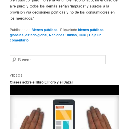
aire puro; y todos los demás serían “impuros” y sujetos a la
provisión vía decisiones políticas y no de los consumidores en
los mercados.”
Publicado en
Bienes públicos
|
Etiquetado
bienes públicos
globales
,
estado global
,
Naciones Unidas
,
ONU
|
Deja un
comentario
B
u
s
c
VIDEOS
a
Clases sobre el libro El Foro y el Bazar
r