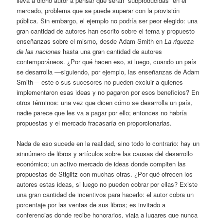
lleva a dicho autor a pensar que serán “subproducidas” en el
mercado, problema que se puede superar con la provisión
pública. Sin embargo, el ejemplo no podría ser peor elegido: una
gran cantidad de autores han escrito sobre el tema y propuesto
enseñanzas sobre el mismo, desde Adam Smith en
La riqueza
de las naciones
hasta una gran cantidad de autores
contemporáneos. ¿Por qué hacen eso, si luego, cuando un país
se desarrolla —siguiendo, por ejemplo, las enseñanzas de Adam
Smith— este o sus sucesores no pueden excluir a quienes
implementaron esas ideas y no pagaron por esos beneficios? En
otros términos: una vez que dicen cómo se desarrolla un país,
nadie parece que les va a pagar por ello; entonces no habría
propuestas y el mercado fracasaría en proporcionarlas.
Nada de eso sucede en la realidad, sino todo lo contrario: hay un
sinnúmero de libros y artículos sobre las causas del desarrollo
económico; un activo mercado de ideas donde compiten las
propuestas de Stiglitz con muchas otras. ¿Por qué ofrecen los
autores estas ideas, si luego no pueden cobrar por ellas? Existe
una gran cantidad de incentivos para hacerlo: el autor cobra un
porcentaje por las ventas de sus libros; es invitado a
conferencias donde recibe honorarios, viaja a lugares que nunca