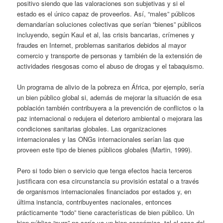
positivo siendo que las valoraciones son subjetivas y si el
estado es el único capaz de proveerlos. Así, “males” públicos
demandarían soluciones colectivas que serían “bienes” públicos
incluyendo, según Kaul et al, las crisis bancarias, crímenes y
fraudes en Internet, problemas sanitarios debidos al mayor
comercio y transporte de personas y también de la extensión de
actividades riesgosas como el abuso de drogas y el tabaquismo.
Un programa de alivio de la pobreza en África, por ejemplo, sería
un bien público global si, además de mejorar la situación de esa
población también contribuyera a la prevención de conflictos o la
paz internacional o redujera el deterioro ambiental o mejorara las
condiciones sanitarias globales. Las organizaciones
internacionales y las ONGs internacionales serían las que
proveen este tipo de bienes públicos globales (Martin, 1999).
Pero si todo bien o servicio que tenga efectos hacia terceros
justificara con esa circunstancia su provisión estatal o a través
de organismos internacionales financiados por estados y, en
última instancia, contribuyentes nacionales, entonces
prácticamente “todo” tiene características de bien público. Un
bien público “puro” no sería ya un bien económico, tal el caso del