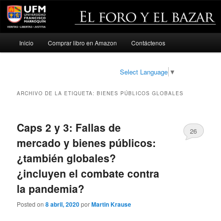
Menú
Inicio
Comprar libro en Amazon
Contáctenos
Ir
Ir
principal
al
al
Select Language
▼
contenido
contenido
ARCHIVO DE LA ETIQUETA:
BIENES PÚBLICOS GLOBALES
principal
secundario
Caps 2 y 3: Fallas de
26
mercado y bienes públicos:
¿también globales?
¿incluyen el combate contra
la pandemia?
Posted on
8 abril, 2020
por
Martin Krause