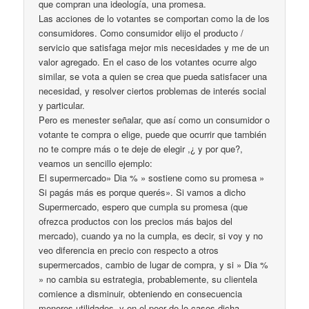
que compran una ideología, una promesa.
Las acciones de lo votantes se comportan como la de los
consumidores. Como consumidor elijo el producto /
servicio que satisfaga mejor mis necesidades y me de un
valor agregado. En el caso de los votantes ocurre algo
similar, se vota a quien se crea que pueda satisfacer una
necesidad, y resolver ciertos problemas de interés social
y particular.
Pero es menester señalar, que así como un consumidor o
votante te compra o elige, puede que ocurrir que también
no te compre más o te deje de elegir ,¿ y por que?,
veamos un sencillo ejemplo:
El supermercado» Dia % » sostiene como su promesa »
Si pagás más es porque querés». Si vamos a dicho
Supermercado, espero que cumpla su promesa (que
ofrezca productos con los precios más bajos del
mercado), cuando ya no la cumpla, es decir, si voy y no
veo diferencia en precio con respecto a otros
supermercados, cambio de lugar de compra, y si » Dia %
» no cambia su estrategia, probablemente, su clientela
comience a disminuir, obteniendo en consecuencia
menores utilidades, y en el peor de lo casos dicha