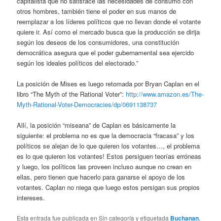
capitalista que no satisface las necesidades de consumo con
otros hombres, también tiene el poder en sus manos de
reemplazar a los líderes políticos que no llevan donde el votante
quiere ir. Así como el mercado busca que la producción se dirija
según los deseos de los consumidores, una constitución
democrática asegura que el poder gubernamental sea ejercido
según los ideales políticos del electorado.”
La posición de Mises es luego retomada por Bryan Caplan en el
libro “The Myth of the Rational Voter”:
http://www.amazon.es/The-
Myth-Rational-Voter-Democracies/dp/0691138737
Allí, la posición “miseana” de Caplan es básicamente la
siguiente: el problema no es que la democracia “fracasa” y los
políticos se alejan de lo que quieren los votantes…, el problema
es lo que quieren los votantes! Estos persiguen teorías erróneas
y luego, los políticos las proveen incluso aunque no crean en
ellas, pero tienen que hacerlo para ganarse el apoyo de los
votantes. Caplan no niega que luego estos persigan sus propios
intereses.
Esta entrada fue publicada en Sin categoría y etiquetada
Buchanan
,