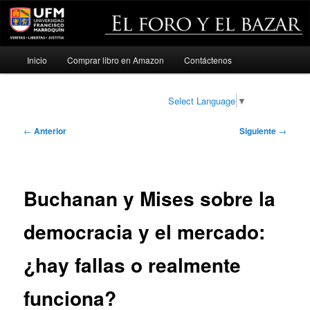
Menú
Inicio
Comprar libro en Amazon
Contáctenos
Ir
principal
al
Select Language
▼
contenido
Navegación
←
Anterior
Siguiente
→
de
principal
entradas
Buchanan y Mises sobre la
democracia y el mercado:
¿hay fallas o realmente
funciona?