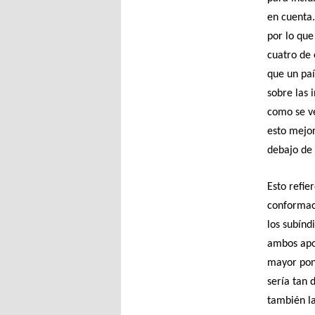
en cuenta.
por lo que
cuatro de 
que un paí
sobre las 
como se v
esto mejor
debajo de 
Esto refie
conformaci
los subínd
ambos apor
mayor pond
sería tan 
también la