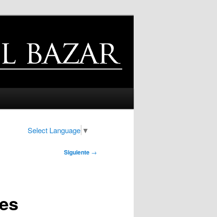
Select Language
▼
Siguiente
→
res