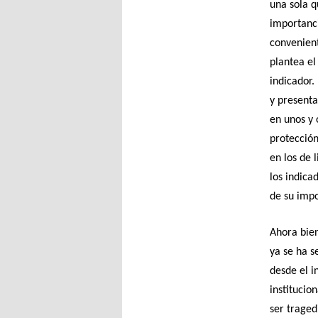
una sola q
importanci
convenient
plantea el
indicador.
y presenta
en unos y 
protección
en los de 
los indica
de su imp
Ahora bien
ya se ha s
desde el i
institucio
ser traged