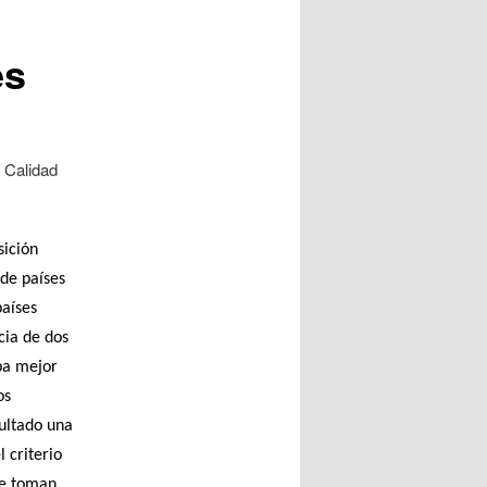
es
 Calidad
sición
 de países
países
cia de dos
ba mejor
os
sultado una
 criterio
 se toman