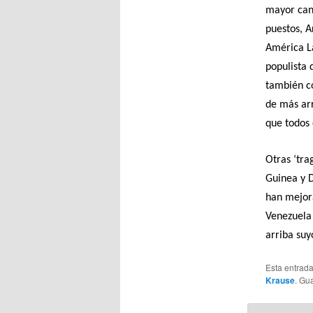
mayor cant
puestos, A
América La
populista 
también co
de más arr
que todos 
Otras ‘tra
Guinea y D
han mejora
Venezuela 
arriba suy
Esta entrad
Krause
. Gu