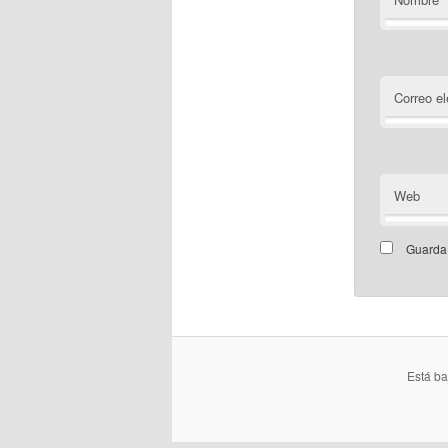
Correo el
Web
Guarda 
Está b