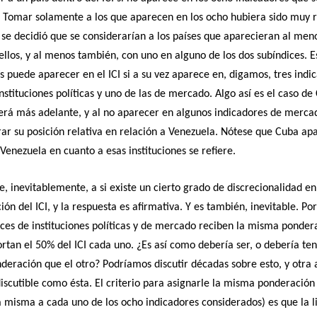
 Tomar solamente a los que aparecen en los ocho hubiera sido muy re
 se decidió que se considerarían a los países que aparecieran al men
ellos, y al menos también, con uno en alguno de los dos subíndices. E
s puede aparecer en el ICI si a su vez aparece en, digamos, tres indi
instituciones políticas y uno de las de mercado. Algo así es el caso de
erá más adelante, y al no aparecer en algunos indicadores de merc
ar su posición relativa en relación a Venezuela. Nótese que Cuba ap
Venezuela en cuanto a esas instituciones se refiere.
re, inevitablemente, a si existe un cierto grado de discrecionalidad en
ón del ICI, y la respuesta es afirmativa. Y es también, inevitable. Po
ices de instituciones políticas y de mercado reciben la misma ponder
tan el 50% del ICI cada uno. ¿Es así como debería ser, o debería te
eración que el otro? Podríamos discutir décadas sobre esto, y otra 
discutible como ésta. El criterio para asignarle la misma ponderación 
 misma a cada uno de los ocho indicadores considerados) es que la l