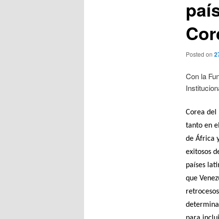
paí
Core
Posted on
2
Con la Fun
Institucio
Corea del 
tanto en e
de África 
exitosos d
países lat
que Venezu
retrocesos
determinac
para inclu