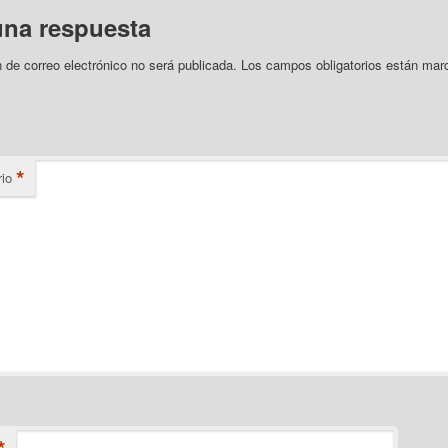
una respuesta
n de correo electrónico no será publicada.
Los campos obligatorios están mar
*
io
*