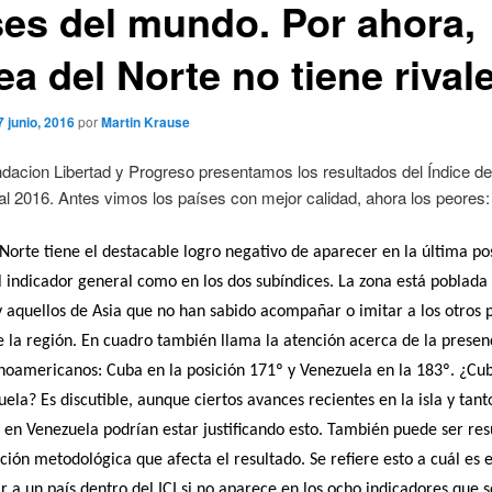
ses del mundo. Por ahora,
a del Norte no tiene rival
7 junio, 2016
por
Martin Krause
dacion Libertad y Progreso presentamos los resultados del Índice de
nal 2016. Antes vimos los países con mejor calidad, ahora los peores:
Norte tiene el destacable logro negativo de aparecer en la última po
l indicador general como en los dos subíndices. La zona está poblada
y aquellos de Asia que no han sabido acompañar o imitar a los otros 
e la región. En cuadro también llama la atención acerca de la presen
inoamericanos: Cuba en la posición 171º y Venezuela en la 183º. ¿Cu
ela? Es discutible, aunque ciertos avances recientes en la isla y tant
 en Venezuela podrían estar justificando esto. También puede ser re
ión metodológica que afecta el resultado. Se refiere esto a cuál es el
ir a un país dentro del ICI si no aparece en los ocho indicadores que