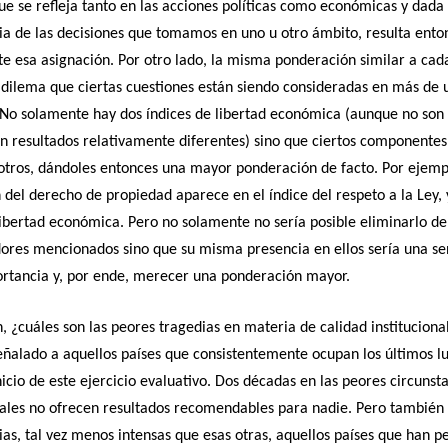
ue se refleja tanto en las acciones políticas como económicas y dada 
a de las decisiones que tomamos en uno u otro ámbito, resulta ento
e esa asignación. Por otro lado, la misma ponderación similar a cad
 dilema que ciertas cuestiones están siendo consideradas en más de 
 No solamente hay dos índices de libertad económica (aunque no son
n resultados relativamente diferentes) sino que ciertos componente
otros, dándoles entonces una mayor ponderación de facto. Por ejempl
 del derecho de propiedad aparece en el índice del respeto a la Ley,
libertad económica. Pero no solamente no sería posible eliminarlo d
dores mencionados sino que su misma presencia en ellos sería una se
ortancia y, por ende, merecer una ponderación mayor.
, ¿cuáles son las peores tragedias en materia de calidad institucion
eñalado a aquellos países que consistentemente ocupan los últimos l
nicio de este ejercicio evaluativo. Dos décadas en las peores circunst
nales no ofrecen resultados recomendables para nadie. Pero tambié
ias, tal vez menos intensas que esas otras, aquellos países que han p