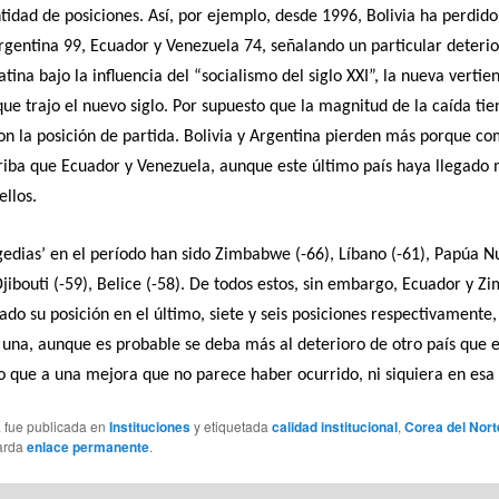
idad de posiciones. Así, por ejemplo, desde 1996, Bolivia ha perdid
rgentina 99, Ecuador y Venezuela 74, señalando un particular deteri
tina bajo la influencia del “socialismo del siglo XXI”, la nueva vertie
que trajo el nuevo siglo. Por supuesto que la magnitud de la caída ti
n la posición de partida. Bolivia y Argentina pierden más porque c
iba que Ecuador y Venezuela, aunque este último país haya llegado
ellos.
gedias’ en el período han sido Zimbabwe (-66), Líbano (-61), Papúa 
jibouti (-59), Belice (-58). De todos estos, sin embargo, Ecuador y 
do su posición en el último, siete y seis posiciones respectivamente,
una, aunque es probable se deba más al deterioro de otro país que e
o que a una mejora que no parece haber ocurrido, ni siquiera en esa
a fue publicada en
Instituciones
y etiquetada
calidad institucional
,
Corea del Nort
arda
enlace permanente
.