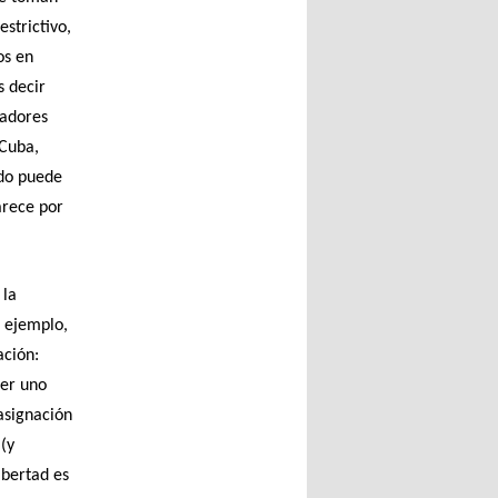
strictivo,
os en
s decir
cadores
 Cuba,
ado puede
arece por
 la
r ejemplo,
ación:
ner uno
asignación
(y
ibertad es