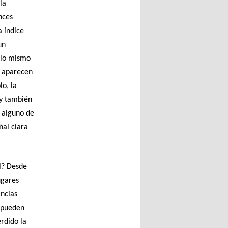
la
nces
a índice
un
 lo mismo
s aparecen
o, la
 y también
e alguno de
ñal clara
al? Desde
ugares
ancias
n pueden
erdido la