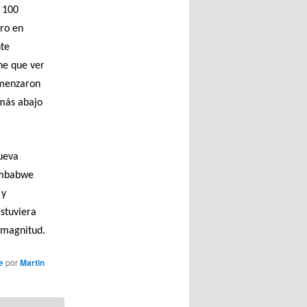
o 100
oro en
nte
ene que ver
omenzaron
 más abajo
Nueva
Zimbabwe
 y
stuviera
 magnitud.
e
por
Martin