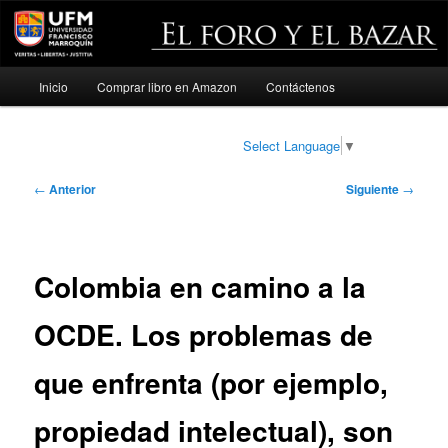
Menú
Inicio
Comprar libro en Amazon
Contáctenos
Ir
principal
al
Select Language
▼
contenido
Navegación
←
Anterior
Siguiente
→
de
principal
entradas
Colombia en camino a la
OCDE. Los problemas de
que enfrenta (por ejemplo,
propiedad intelectual), son