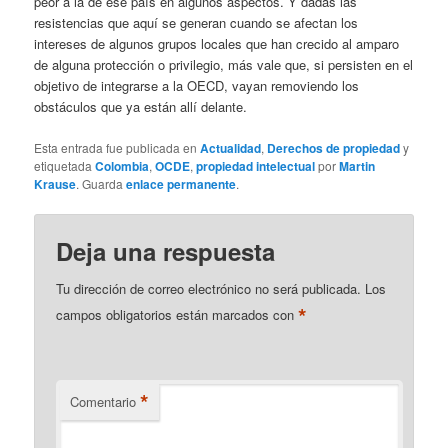
peor a la de ese país en algunos aspectos. Y dadas las
resistencias que aquí se generan cuando se afectan los
intereses de algunos grupos locales que han crecido al amparo
de alguna protección o privilegio, más vale que, si persisten en el
objetivo de integrarse a la OECD, vayan removiendo los
obstáculos que ya están allí delante.
Esta entrada fue publicada en
Actualidad
,
Derechos de propiedad
y
etiquetada
Colombia
,
OCDE
,
propiedad intelectual
por
Martin
Krause
. Guarda
enlace permanente
.
Deja una respuesta
Tu dirección de correo electrónico no será publicada.
Los
*
campos obligatorios están marcados con
*
Comentario