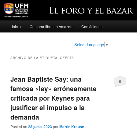
Menú
Inicio
Comprar libro en Amazon
Contáctenos
Ir
Ir
principal
al
al
Select Language
▼
contenido
contenido
ARCHIVO DE LA ETIQUETA:
OFERTA
principal
secundario
Jean Baptiste Say: una
6
famosa «ley» erróneamente
criticada por Keynes para
justificar el impulso a la
demanda
Posted on
28 junio, 2023
por
Martin Krause