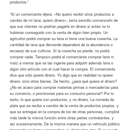
productos.”
“Si un comerciante dijera: «No quiero recibir otros productos a
cambio de mi lana; quiero dinero», sería sencillo convencerlo de
que sus clientes no podrían pagarle en dinero si antes no lo
hubieran conseguido con la venta de algún bien propio. Un
agricultor podrá comprar su lana si tiene una buena cosecha. La
cantidad de lana que demande dependerá de la abundancia o
escasez de sus cultivos. Si la cosecha se pierde, no podrá
comprar nada. Tampoco podrá el comerciante comprar lana ni
maíz a menos que se las ingenie para adquirir además lana o
algún otro artículo con el cual hacer la compra. El comerciante
dice que sólo quiere dinero. Yo digo que en realidad no quiere
dinero, sino otros bienes. De hecho, ¿para qué quiere el dinero?
¿No es acaso para comprar materias primas o mercaderías para
su comercio, o provisiones para su consumo personal? Por lo
tanto, lo que quiere son productos, y no dinero. La moneda de
plata que se reciba a cambio de la venta de productos propios, y
que se entregue en la compra de los de otras personas, cumplirá
más tarde la misma función entre otras partes contratantes, y
así sucesivamente. De la misma manera que un vehículo público
transporta en forma consecutiva un objeto tras otro. Si no puede