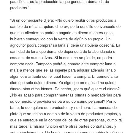
paradójica: es la producción la que genera la demanda de
productos.”
“Si un comerciante dijera: «No quiero recibir otros productos a
cambio de mi lana; quiero dinero», sería sencillo convencerlo de
que sus clientes no podrían pagarle en dinero si antes no lo
hubieran conseguido con la venta de algún bien propio. Un
agricultor podrá comprar su lana si tiene una buena cosecha. La
cantidad de lana que demande dependerá de la abundancia o
escasez de sus cultivos. Si la cosecha se pierde, no podrá
comprar nada. Tampoco podrá el comerciante comprar lana ni
maíz a menos que se las ingenie para adquirir además lana o
algún otro artículo con el cual hacer la compra. El comerciante
dice que sólo quiere dinero. Yo digo que en realidad no quiere
dinero, sino otros bienes. De hecho, ¿para qué quiere el dinero?
¿No es acaso para comprar materias primas o mercaderías para
su comercio, o provisiones para su consumo personal? Por lo
tanto, lo que quiere son productos, y no dinero. La moneda de
plata que se reciba a cambio de la venta de productos propios, y
que se entregue en la compra de los de otras personas, cumplirá
más tarde la misma función entre otras partes contratantes, y
así sucesivamente. De la misma manera que un vehículo público