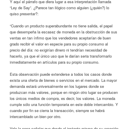
Y aquí el párrafo que diera lugar a esa interpretación llamada
“Ley de Say”. ¿Parece tan ilógico como alguien (¿quién?) lo
quiso presentar?:
“Cuando un producto superabundante no tiene salida, el papel
que desempeña la escasez de moneda en la obstrucción de sus
ventas en tan ínfimo que los vendedores aceptarían de buen
grado recibir el valor en especie para su propio consumo al
precio del día: no exigirían dinero ni tendrían necesidad de
hacerlo, ya que el único uso que le darían seria transformarlo
inmediatamente en artículos para su propio consumo.
Esta observación puede extenderse a todos los casos donde
exista una oferta de bienes o servicios en el mercado. La mayor
demanda estará universalmente en los lugares donde se
produzcan más valores, porque en ningún otro lugar se producen
los únicos medios de compra, es decir, los valores. La moneda
cumple sólo una función temporaria en este doble intercambio. Y
cuando por fin se cierra la transacción, siempre se habrá
intercambiado un bien por otro.
Vale la pena señalar que desde el instante mismo de su creación