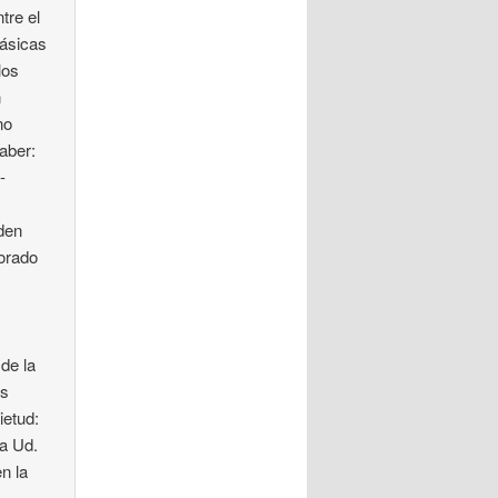
tre el
lásicas
los
n
no
aber:
-
r
rden
norado
de la
es
ietud:
sa Ud.
n la