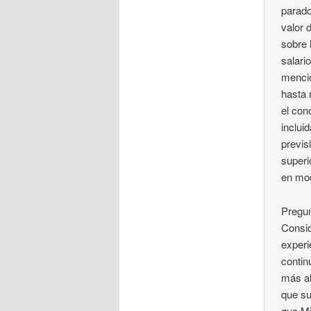
parado
valor 
sobre 
salari
mencio
hasta 
el con
inclui
previs
superi
en mod
Pregun
Consid
experi
contin
más al
que su
que Mi