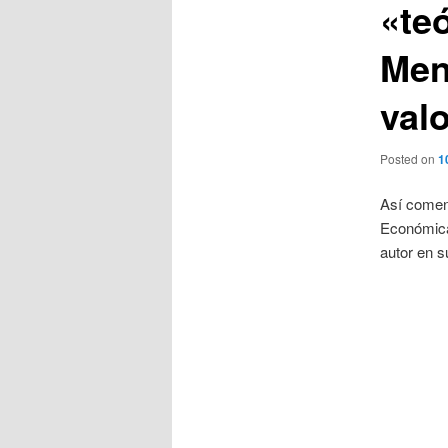
«te
Meng
valo
Posted on
1
Así comenz
Económicas
autor en su