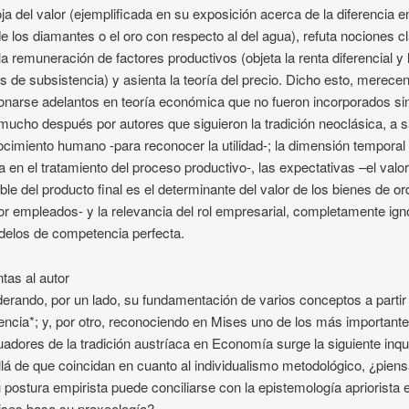
ja del valor (ejemplificada en su exposición acerca de la diferencia en
de los diamantes o el oro con respecto al del agua), refuta nociones c
la remuneración de factores productivos (objeta la renta diferencial y 
os de subsistencia) y asienta la teoría del precio. Dicho esto, merece
narse adelantos en teoría económica que no fueron incorporados si
mucho después por autores que siguieron la tradición neoclásica, a s
ocimiento humano -para reconocer la utilidad-; la dimensión temporal 
da en el tratamiento del proceso productivo-, las expectativas –el valo
ible del producto final es el determinante del valor de los bienes de o
or empleados- y la relevancia del rol empresarial, completamente ig
elos de competencia perfecta.
tas al autor
erando, por un lado, su fundamentación de varios conceptos a partir 
encia*; y, por otro, reconociendo en Mises uno de los más important
uadores de la tradición austríaca en Economía surge la siguiente inqu
lá de que coincidan en cuanto al individualismo metodológico, ¿pien
 postura empirista puede conciliarse con la epistemología apriorista e
ses basa su praxeología?