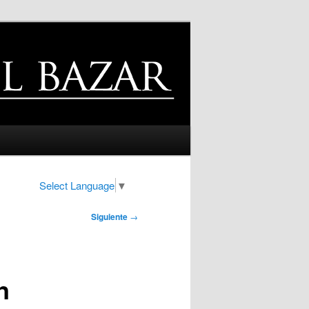
Select Language
▼
Siguiente
→
n