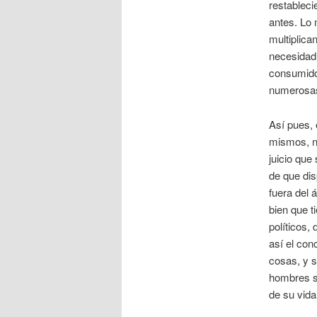
restableci
antes. Lo 
multiplica
necesidad 
consumidor
numerosas
Así pues, 
mismos, n
juicio que
de que dis
fuera del 
bien que t
políticos,
así el con
cosas, y s
hombres so
de su vida