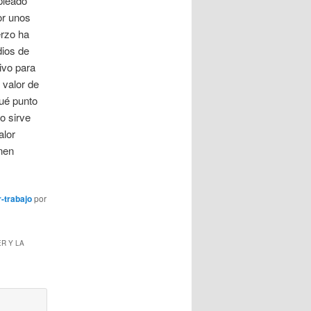
pleado
or unos
erzo ha
dios de
ivo para
 valor de
ué punto
o sirve
alor
nen
r-trabajo
por
R Y LA