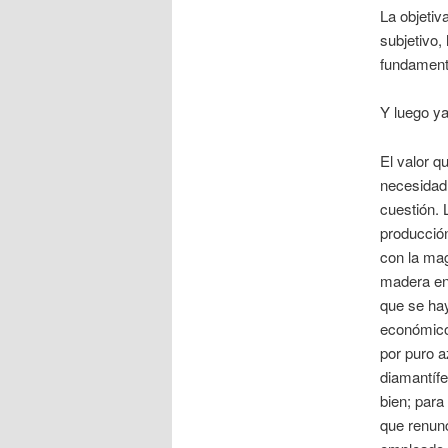
La objetiv
subjetivo,
fundamento
Y luego ya
El valor q
necesidad 
cuestión. 
producción
con la mag
madera en 
que se hay
económicos
por puro a
diamantífe
bien; para
que renunc