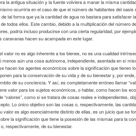
era la antigua situación y la fuente volviera a manar la misma cantida
mismo ocurriría en el caso de que el número de habitantes del oasis 
n de tal forma que ya la cantidad de agua no bastara para satisfacer l
de todos ellos. Este cambio, debido a la multiplicación del número d
es, podría incluso producirse con una cierta regularidad, por ejemp
 caravanas hacen su acampada en este lugar.
el valor no es algo inherente a los bienes, no es una cualidad intrínse
i menos aún una cosa autónoma, independiente, asentada en sí mis
 se hacen los agentes económicos sobre la significación que tienen l
ponen para la conservación de su vida y de su bienestar y, por ende,
ámbito de su conciencia. Y así, es completamente erróneo llamar “val
iene valor para los sujetos económicos, o hablar, como hacen los ec
 de “valores”, como si se tratara de cosas reales e independientes, ob
cepto. Lo único objetivo son las cosas o, respectivamente, las canti
u valor es algo esencialmente distinto de ellas, es un juicio que se f
bre la significación que tiene la posesión de las mismas para la co
 o, respectivamente, de su bienestar.