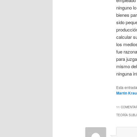
empleado m
ninguno l
bienes par
sido peque
producció
calcular s
los medio
fue razona
para juzga
mismo del 
ninguna in
Esta entrad
Martin Kra
11 COMENTAR
TEORÍA SUBJ