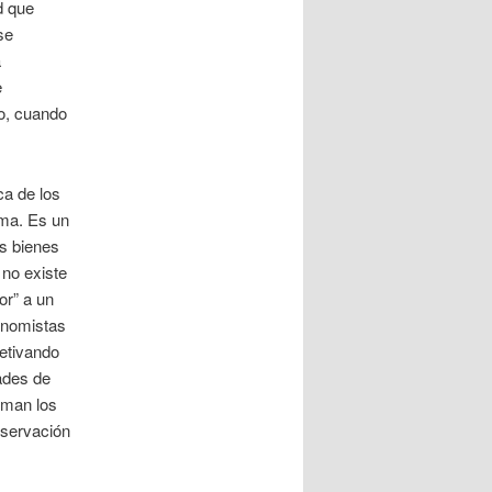
d que
se
a
e
lo, cuando
ca de los
ma. Es un
os bienes
 no existe
or” a un
onomistas
jetivando
dades de
orman los
nservación