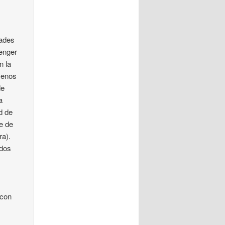
dades
Menger
n la
menos
de
a
d de
e de
ra).
ados
 con