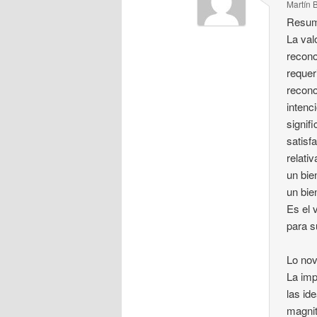
Martín 
Resu
La val
recono
requer
recono
intenc
signif
satisf
relati
un bie
un bie
Es el 
para s
Lo nov
La imp
las id
magnit