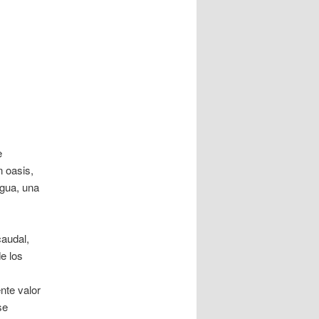
e
n oasis,
gua, una
caudal,
e los
nte valor
se