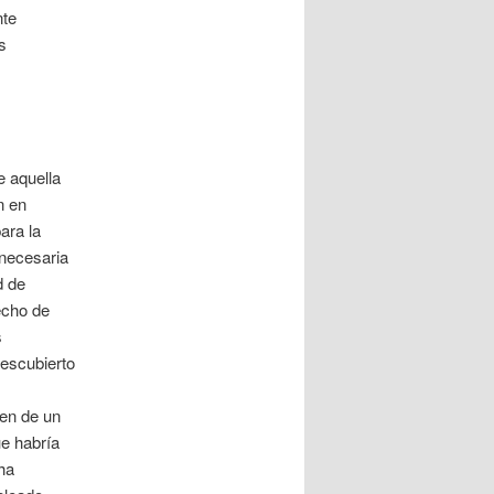
nte
s
e aquella
n en
ara la
 necesaria
d de
echo de
s
descubierto
gen de un
ue habría
ha