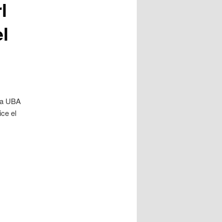
l
el
 la UBA
ce el