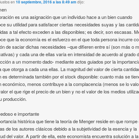
Bustos
en
10 septiembre, 2016 a las 8:49 am
dijo:
men
oración es una asignación que un individuo hace a un bien cuando
ce su utilidad para satisfacer ciertas necesidades suyas y las canti
idas a tal efecto exceden a las disponibles; es decir, son escasas. 
ce que la economía es el esfuerzo en el que toda persona incurre co
ión de saciar dichas necesidades –que difieren entre sí (son más o 
icativas) y cada una de ellas varía en intensidad de acuerdo al grado 
acción a un momento dado- mediante actos guiados por la importanci
va que otorga a cada una ellas. La magnitud del valor de cierta cantida
n es determinada también por el stock disponible: cuanto más se tien
n económico, menos contribuye a la complacencia (menos se lo valo
valor el que rige el precio de un bien y no el valor de los medios utiliz
u producción.
edoso e importante
ortancia histórica que tiene la teoría de Menger reside en que rompe
eas de los autores clásicos debido a la subjetividad de la esencia y la
ud del valor. A partir de ella, este economista encuentra solución a la