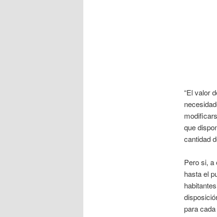
“El valor 
necesidad
modificars
que dispo
cantidad d
Pero si, a
hasta el p
habitantes
disposició
para cada 