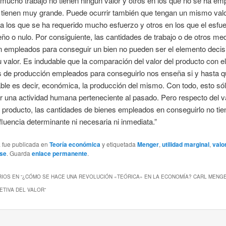
ucho trabajo no tienen ningún valor y otros en los que no se ha em
o tienen muy grande. Puede ocurrir también que tengan un mismo val
a los que se ha requerido mucho esfuerzo y otros en los que el esfu
ño o nulo. Por consiguiente, las cantidades de trabajo o de otros me
n empleados para conseguir un bien no pueden ser el elemento decis
u valor. Es indudable que la comparación del valor del producto con el
s de producción empleados para conseguirlo nos enseña si y hasta q
ble es decir, económica, la producción del mismo. Con todo, esto sól
r una actividad humana perteneciente al pasado. Pero respecto del v
producto, las cantidades de bienes empleados en conseguirlo no tie
fluencia determinante ni necesaria ni inmediata.”
a fue publicada en
Teoría económica
y etiquetada
Menger
,
utilidad marginal
,
valo
use
. Guarda
enlace permanente
.
IOS EN “
¿CÓMO SE HACE UNA REVOLUCIÓN «TEÓRICA» EN LA ECONOMÍA? CARL MENGE
ETIVA DEL VALOR
”