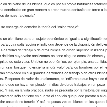
ación del valor de los bienes, que es por su propia naturaleza totalme
 ha contribuido en gran manera a crear mucha confusión en torno a lo
s de nuestra ciencia.”
 se encarga de demoler la teoría del “valor trabajo”:
ue un bien tiene para un sujeto económico es igual a la significación d
para cuya satisfacción el individuo depende de la disposición del bie
La cantidad de trabajo o de otros bienes de orden superior utilizados p
 del bien cuyo valor analizamos no tiene ninguna conexión directa y
nitud de este valor. Un bien no económico, por ejemplo, una cantida
un gran bosque, no encierra ningún valor para los hombres por el h
an empleado en ella grandes cantidades de trabajo o de otros biene
. Respecto del valor de un diamante, es indiferente que haya sido 
zar o que se hayan empleado mil días de duros trabajos en un pozo
ro. Y así, en la vida práctica, nadie se pregunta por la historia del ori
 valorarlo sólo se tiene en cuenta el servicio que puede prestar o al q
iar caso de no tenerlo. Y así, no pocas veces, bienes en los que se 