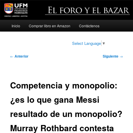
Menú
Inicio
Comprar libro en Amazon
Contáctenos
Ir
principal
al
Select Language
▼
contenido
Navegación
←
Anterior
Siguiente
→
de
principal
entradas
Competencia y monopolio:
¿es lo que gana Messi
resultado de un monopolio?
Murray Rothbard contesta