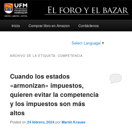
Menú
Inicio
Comprar libro en Amazon
Contáctenos
Ir
Ir
principal
al
al
Select Language
▼
contenido
contenido
ARCHIVO DE LA ETIQUETA:
COMPETENCIA
principal
secundario
Cuando los estados
«armonizan» impuestos,
quieren evitar la competencia
y los impuestos son más
altos
Posted on
24 febrero, 2024
por
Martin Krause