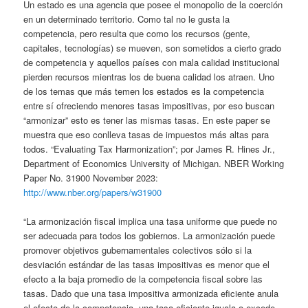
Un estado es una agencia que posee el monopolio de la coerción
en un determinado territorio. Como tal no le gusta la
competencia, pero resulta que como los recursos (gente,
capitales, tecnologías) se mueven, son sometidos a cierto grado
de competencia y aquellos países con mala calidad institucional
pierden recursos mientras los de buena calidad los atraen. Uno
de los temas que más temen los estados es la competencia
entre sí ofreciendo menores tasas impositivas, por eso buscan
“armonizar” esto es tener las mismas tasas. En este paper se
muestra que eso conlleva tasas de impuestos más altas para
todos. “Evaluating Tax Harmonization”; por James R. Hines Jr.,
Department of Economics University of Michigan. NBER Working
Paper No. 31900 November 2023:
http://www.nber.org/papers/w31900
“La armonización fiscal implica una tasa uniforme que puede no
ser adecuada para todos los gobiernos. La armonización puede
promover objetivos gubernamentales colectivos sólo si la
desviación estándar de las tasas impositivas es menor que el
efecto a la baja promedio de la competencia fiscal sobre las
tasas. Dado que una tasa impositiva armonizada eficiente anula
el efecto de la competencia, una tasa eficiente iguala o excede