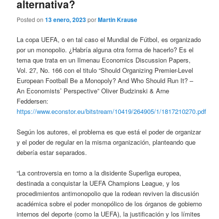
alternativa?
Posted on
13 enero, 2023
por
Martin Krause
La copa UEFA, o en tal caso el Mundial de Fútbol, es organizado
por un monopolio. ¿Habría alguna otra forma de hacerlo? Es el
tema que trata en un Ilmenau Economics Discussion Papers,
Vol. 27, No. 166 con el titulo “Should Organizing Premier-Level
European Football Be a Monopoly? And Who Should Run It? –
An Economists’ Perspective” Oliver Budzinski & Arne
Feddersen:
https://www.econstor.eu/bitstream/10419/264905/1/1817210270.pdf
Según los autores, el problema es que está el poder de organizar
y el poder de regular en la misma organización, planteando que
debería estar separados.
“La controversia en torno a la disidente Superliga europea,
destinada a conquistar la UEFA Champions League, y los
procedimientos antimonopolio que la rodean reviven la discusión
académica sobre el poder monopólico de los órganos de gobierno
internos del deporte (como la UEFA), la justificación y los límites