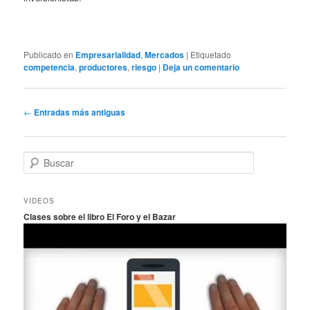
Publicado en
Empresarialidad
,
Mercados
|
Etiquetado
competencia
,
productores
,
riesgo
|
Deja un comentario
Navegación
←
Entradas más antiguas
de
entradas
B
u
s
c
VIDEOS
a
Clases sobre el libro El Foro y el Bazar
r