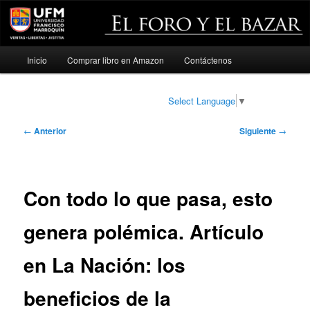
Menú
Inicio
Comprar libro en Amazon
Contáctenos
Ir
principal
al
Select Language
▼
contenido
Navegación
←
Anterior
Siguiente
→
de
principal
entradas
Con todo lo que pasa, esto
genera polémica. Artículo
en La Nación: los
beneficios de la