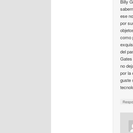
Billy 
sabemo
ese no
por su
objeto
como p
exquis
del pa
Gates 
no dej
por la
guste 
tecnol
Resp