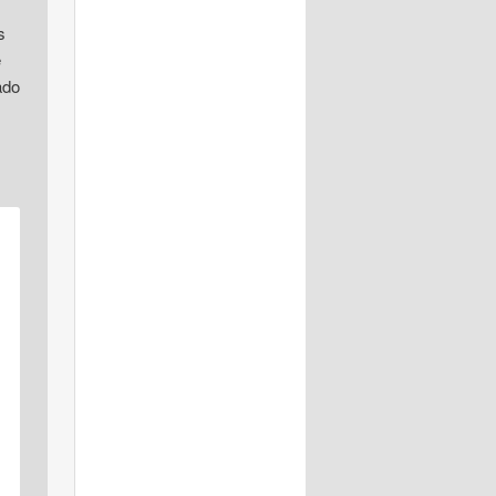
s
e
ado