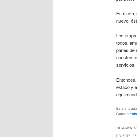
Es cierto,
nuevo, éste
Los empre
todos, ama
panes de 
nuestras 
servicios,
Entonces, 
estado y e
equivocado
Esta entrad
Guarda
enl
10 COMENTAR
DIVIERTE, P