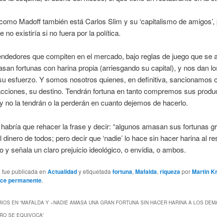
 como Madoff también está Carlos Slim y su ‘capitalismo de amigos’, 
 no existiría si no fuera por la política.
ndedores que compiten en el mercado, bajo reglas de juego que se a
san fortunas con harina propia (arriesgando su capital), y nos dan l
su esfuerzo. Y somos nosotros quienes, en definitiva, sancionamos 
acciones, su destino. Tendrán fortuna en tanto compremos sus produ
 y no la tendrán o la perderán en cuanto dejemos de hacerlo.
habría que rehacer la frase y decir: “algunos amasan sus fortunas gr
l dinero de todos; pero decir que ‘nadie’ lo hace sin hacer harina al re
 y señala un claro prejuicio ideológico, o envidia, o ambos.
a fue publicada en
Actualidad
y etiquetada
fortuna
,
Mafalda
,
riqueza
por
Martin K
ace permanente
.
IOS EN “
MAFALDA Y «NADIE AMASA UNA GRAN FORTUNA SIN HACER HARINA A LOS DEM
ERO SE EQUIVOCA
”