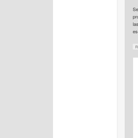
Se
pr
la
es
R