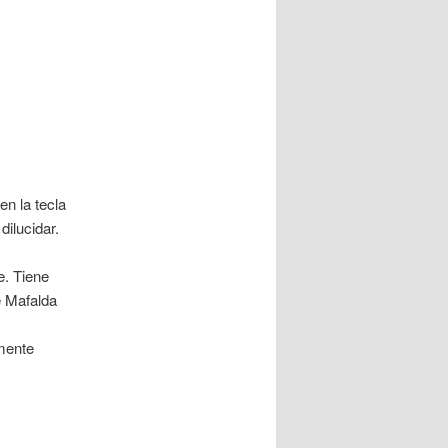
n la tecla
ilucidar.
e. Tiene
e Mafalda
mente