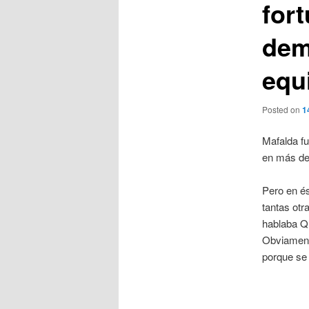
fort
dem
equ
Posted on
1
Mafalda fu
en más de 
Pero en és
tantas otr
hablaba Qu
Obviamente
porque se 