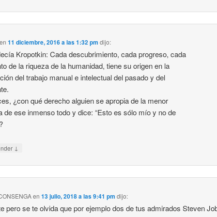
en
11 diciembre, 2016 a las 1:32 pm
dijo:
decía Kropotkin: Cada descubrimiento, cada progreso, cada
o de la riqueza de la humanidad, tiene su origen en la
ción del trabajo manual e intelectual del pasado y del
te.
es, ¿con qué derecho alguien se apropia de la menor
a de ese inmenso todo y dice: “Esto es sólo mío y no de
?
↓
onder
o CONSENGA
en
13 julio, 2018 a las 9:41 pm
dijo:
nte pero se te olvida que por ejemplo dos de tus admirados Steven Jo