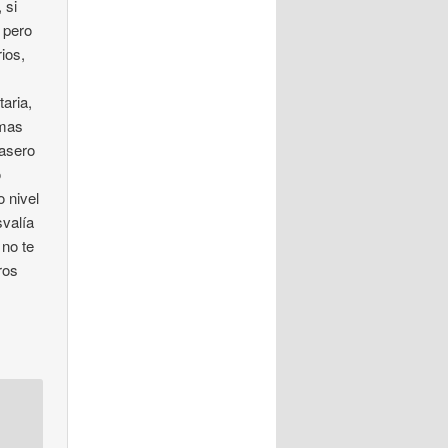
 si
 pero
ios,
taria,
 mas
rasero
o
 nivel
svalía
 no te
ros