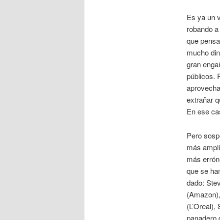
Es ya un v
robando a 
que pensab
mucho dine
gran engañ
públicos. 
aprovechan
extrañar q
En ese cas
Pero sospe
más amplio
más errón
que se han
dado: Stev
(Amazon), 
(L’Oreal),
panadero d