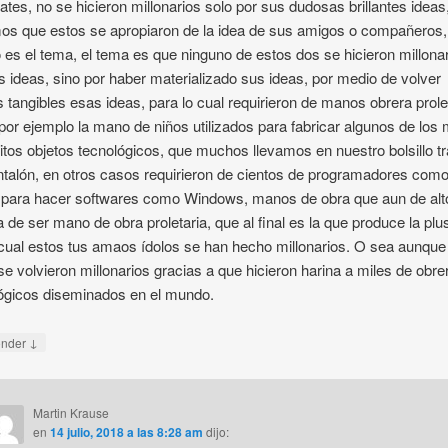
Gates, no se hicieron millonarios solo por sus dudosas brillantes ideas,
s que estos se apropiaron de la idea de sus amigos o compañeros,
 es el tema, el tema es que ninguno de estos dos se hicieron millonar
s ideas, sino por haber materializado sus ideas, por medio de volver
s tangibles esas ideas, para lo cual requirieron de manos obrera prole
or ejemplo la mano de niños utilizados para fabricar algunos de los
itos objetos tecnológicos, que muchos llevamos en nuestro bolsillo t
ntalón, en otros casos requirieron de cientos de programadores com
para hacer softwares como Windows, manos de obra que aun de alto
a de ser mano de obra proletaria, que al final es la que produce la plu
 cual estos tus amaos ídolos se han hecho millonarios. O sea aunque
se volvieron millonarios gracias a que hicieron harina a miles de obre
ógicos diseminados en el mundo.
↓
onder
Martin Krause
en
14 julio, 2018 a las 8:28 am
dijo: