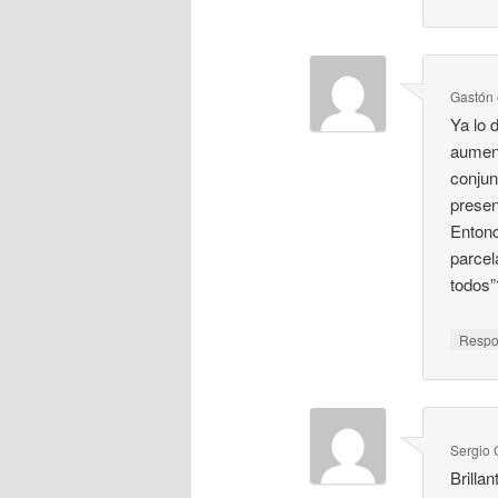
Gastón
Ya lo 
aument
conjun
presen
Entonc
parcel
todos”
Resp
Sergi
Brilla