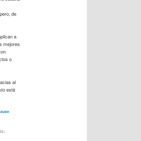
pero, de
plican a
os mejores
con
ctos o
acias al
sto está
rause
.
ÁS».