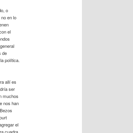
do, o
 no en lo
ienen
con el
ondos
 general
s de
a política.
a allí es
dría ser
on muchos
ue nos han
f Bezos
ourt
agregar el
tra cuadra.