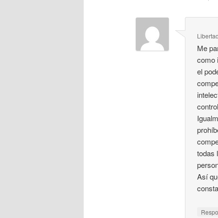
Libertad
Me par
como i
el pod
compet
intele
contro
Igualm
prohíb
compet
todas 
perso
Así qu
consta
Resp