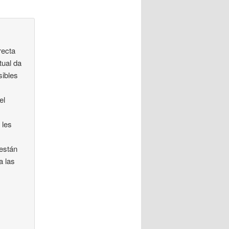
recta
tual da
sibles
el
 les
 están
a las