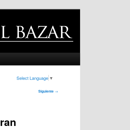
Select Language
▼
Siguiente
→
gran