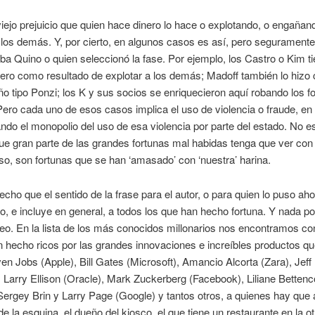
iejo prejuicio que quien hace dinero lo hace o explotando, o engañan
los demás. Y, por cierto, en algunos casos es así, pero seguramente
a Quino o quien seleccionó la fase. Por ejemplo, los Castro o Kim t
ro como resultado de explotar a los demás; Madoff también lo hizo 
o tipo Ponzi; los K y sus socios se enriquecieron aquí robando los f
Pero cada uno de esos casos implica el uso de violencia o fraude, en
do el monopolio del uso de esa violencia por parte del estado. No e
ue gran parte de las grandes fortunas mal habidas tenga que ver con l
o, son fortunas que se han ‘amasado’ con ‘nuestra’ harina.
cho que el sentido de la frase para el autor, o para quien lo puso ahor
, e incluye en general, a todos los que han hecho fortuna. Y nada po
eo. En la lista de los más conocidos millonarios nos encontramos c
 hecho ricos por las grandes innovaciones e increíbles productos q
en Jobs (Apple), Bill Gates (Microsoft), Amancio Alcorta (Zara), Jef
Larry Ellison (Oracle), Mark Zuckerberg (Facebook), Liliane Bettenc
 Sergey Brin y Larry Page (Google) y tantos otros, a quienes hay que 
e la esquina, el dueño del kiosco, el que tiene un restaurante en la o