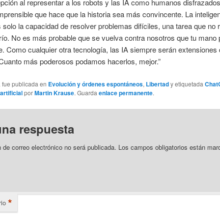
pción al representar a los robots y las IA como humanos disfrazados
mprensible que hace que la historia sea más convincente. La intelige
 es solo la capacidad de resolver problemas difíciles, una tarea que no 
drío. No es más probable que se vuelva contra nosotros que tu mano 
e. Como cualquier otra tecnología, las IA siempre serán extensiones
 Cuanto más poderosos podamos hacerlos, mejor.”
a fue publicada en
Evolución y órdenes espontáneos
,
Libertad
y etiquetada
Chat
artificial
por
Martin Krause
. Guarda
enlace permanente
.
una respuesta
n de correo electrónico no será publicada.
Los campos obligatorios están mar
*
io