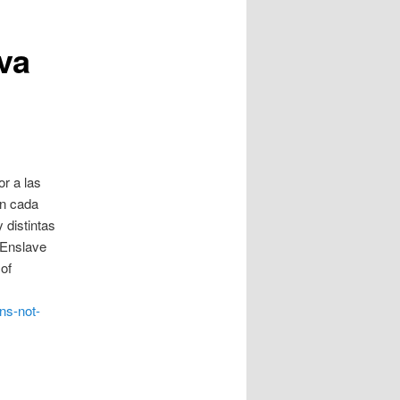
,
va
r a las
an cada
 distintas
t Enslave
of
ans-not-