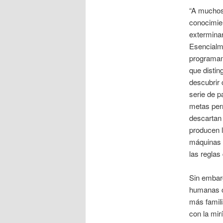
“A muchos
conocimien
exterminar
Esencialme
programamo
que distin
descubrir 
serie de p
metas per
descartan
producen l
máquinas 
las reglas 
Sin embar
humanas c
más famili
con la mir