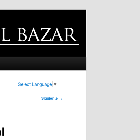
Select Language
▼
Siguiente
→
l