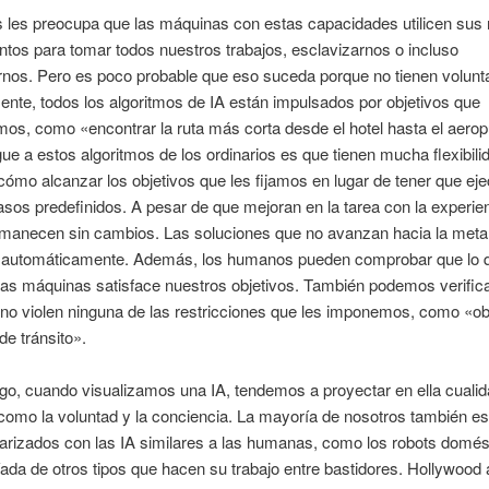
 les preocupa que las máquinas con estas capacidades utilicen sus
tos para tomar todos nuestros trabajos, esclavizarnos o incluso
nos. Pero es poco probable que eso suceda porque no tienen volunta
nte, todos los algoritmos de IA están impulsados ​​por objetivos que
s, como «encontrar la ruta más corta desde el hotel hasta el aerop
gue a estos algoritmos de los ordinarios es que tienen mucha flexibili
cómo alcanzar los objetivos que les fijamos en lugar de tener que ej
asos predefinidos. A pesar de que mejoran en la tarea con la experien
manecen sin cambios. Las soluciones que no avanzan hacia la meta
 automáticamente. Además, los humanos pueden comprobar que lo 
as máquinas satisface nuestros objetivos. También podemos verifica
no violen ninguna de las restricciones que les imponemos, como «o
de tránsito».
go, cuando visualizamos una IA, tendemos a proyectar en ella cuali
omo la voluntad y la conciencia. La mayoría de nosotros también e
arizados con las IA similares a las humanas, como los robots domés
íada de otros tipos que hacen su trabajo entre bastidores. Hollywood