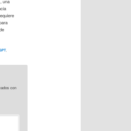
, una
ncia
requiere
para
 de
GPT
,
cados con