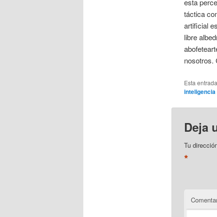
esta perce
táctica co
artificial
libre albe
abofeteart
nosotros.
Esta entrad
inteligencia 
Deja 
Tu direcció
*
Comentar