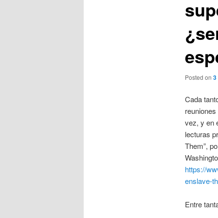
sup
¿se
esp
Posted on
3
Cada tant
reuniones 
vez, y en 
lecturas p
Them”, po
Washington
https://ww
enslave-t
Entre tant