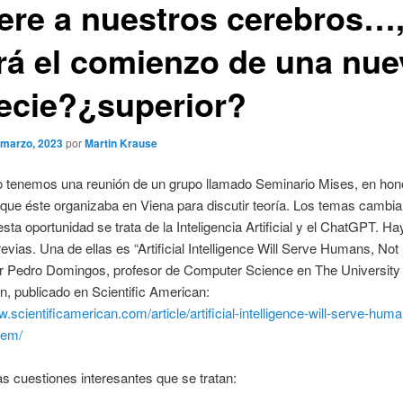
ere a nuestros cerebros…
rá el comienzo de una nue
ecie?¿superior?
 marzo, 2023
por
Martin Krause
o tenemos una reunión de un grupo llamado Seminario Mises, en hono
que éste organizaba en Viena para discutir teoría. Los temas cambi
esta oportunidad se trata de la Inteligencia Artificial y el ChatGPT. Hay
revias. Una de ellas es “Artificial Intelligence Will Serve Humans, No
r Pedro Domingos, profesor de Computer Science en The University 
, publicado en Scientific American:
w.scientificamerican.com/article/artificial-intelligence-will-serve-hum
hem/
as cuestiones interesantes que se tratan: