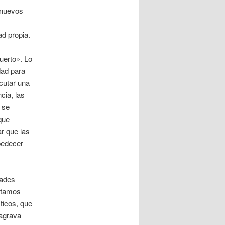
 nuevos
d propia.
uerto». Lo
dad para
ecutar una
cia, las
 se
que
r que las
bedecer
dades
stamos
ticos, que
 agrava