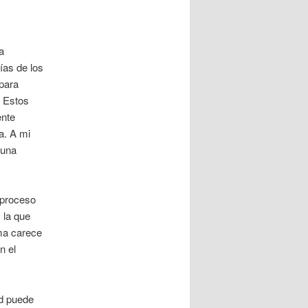
a
ías de los
 para
. Estos
ente
a. A mi
 una
 proceso
 la que
ima carece
n el
ad puede