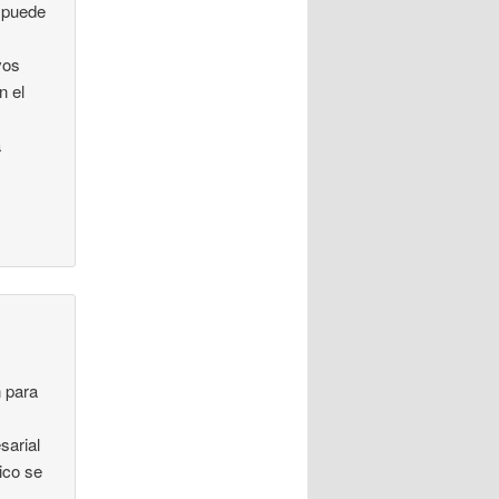
o puede
vos
n el
a
n para
sarial
ico se
s