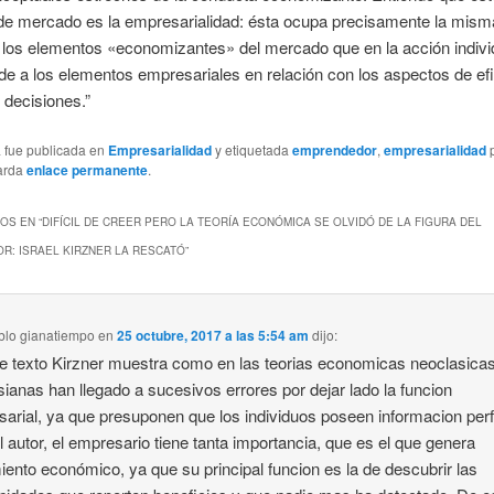
de mercado es la empresarialidad: ésta ocupa precisamente la misma
 los elementos «economizantes» del mercado que en la acción indivi
e a los elementos empresariales en relación con los aspectos de efi
 decisiones.”
a fue publicada en
Empresarialidad
y etiquetada
emprendedor
,
empresarialidad
arda
enlace permanente
.
OS EN “
DIFÍCIL DE CREER PERO LA TEORÍA ECONÓMICA SE OLVIDÓ DE LA FIGURA DEL
R: ISRAEL KIRZNER LA RESCATÓ
”
blo gianatiempo
en
25 octubre, 2017 a las 5:54 am
dijo:
e texto Kirzner muestra como en las teorias economicas neoclasica
ianas han llegado a sucesivos errores por dejar lado la funcion
arial, ya que presuponen que los individuos poseen informacion perf
l autor, el empresario tiene tanta importancia, que es el que genera
iento económico, ya que su principal funcion es la de descubrir las