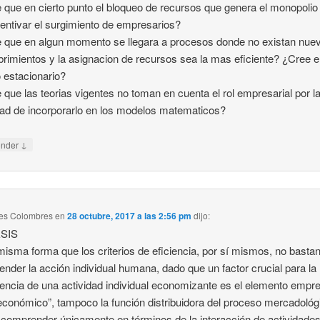
 que en cierto punto el bloqueo de recursos que genera el monopoli
entivar el surgimiento de empresarios?
 que en algun momento se llegara a procesos donde no existan nue
rimientos y la asignacion de recursos sea la mas eficiente? ¿Cree e
 estacionario?
 que las teorias vigentes no toman en cuenta el rol empresarial por l
ltad de incorporarlo en los modelos matematicos?
↓
onder
es Colombres
en
28 octubre, 2017 a las 2:56 pm
dijo:
SIS
misma forma que los criterios de eficiencia, por sí mismos, no basta
nder la acción individual humana, dado que un factor crucial para la
ncia de una actividad individual economizante es el elemento empre
económico”, tampoco la función distribuidora del proceso mercadológ
comprender únicamente en términos de la interacción de actividade