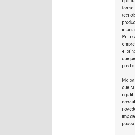
oportu
forma,
tecnol
produc
intens
Por es
empres
el pri
que pe
posibl
Me par
que Mi
equili
descub
novedo
impide
posee 