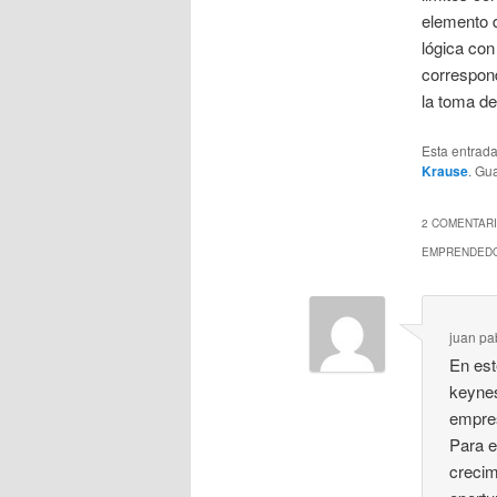
elemento 
lógica con
correspond
la toma de
Esta entrad
Krause
. Gu
2 COMENTARI
EMPRENDEDO
juan pa
En est
keynes
empres
Para e
crecim