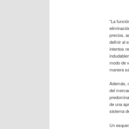
“La funció
eliminació
precios, a
definir al
intentos r
indudablem
modo de ve
manera sat
Además, c
del mercad
predomina 
de una apr
sistema d
Un esquema