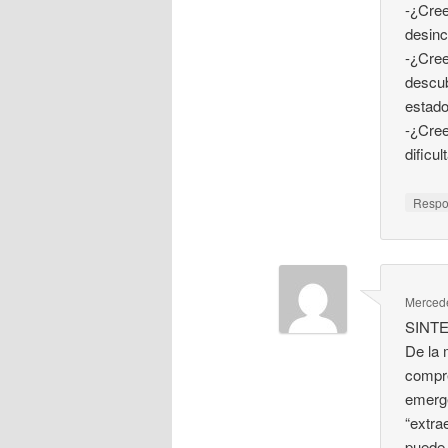
-¿Cree
desinc
-¿Cree
descub
estado
-¿Cree
dificu
Resp
Merced
SINTE
De la 
compre
emerge
“extra
puede 