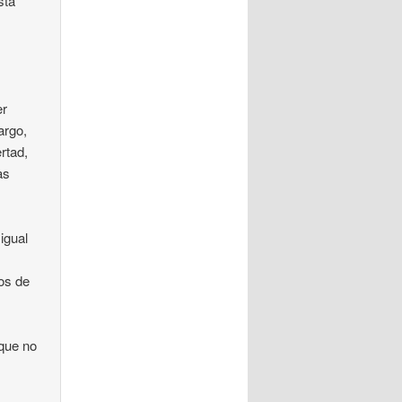
sta
s
er
argo,
ertad,
as
igual
sos de
o
 que no