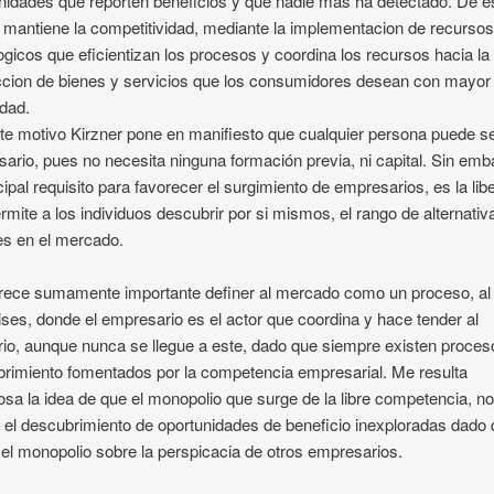
nidades que reporten beneficios y que nadie mas ha detectado. De e
 mantiene la competitividad, mediante la implementacion de recurso
ogicos que eficientizan los procesos y coordina los recursos hacia la
cion de bienes y servicios que los consumidores desean con mayor
idad.
te motivo Kirzner pone en manifiesto que cualquier persona puede s
ario, pues no necesita ninguna formación previa, ni capital. Sin emb
ncipal requisito para favorecer el surgimiento de empresarios, es la lib
rmite a los individuos descubrir por si mismos, el rango de alternativ
es en el mercado.
ece sumamente importante definer al mercado como un proceso, al 
ses, donde el empresario es el actor que coordina y hace tender al
brio, aunque nunca se llegue a este, dado que siempre existen proce
rimiento fomentados por la competencia empresarial. Me resulta
sa la idea de que el monopolio que surge de la libre competencia, n
 el descubrimiento de oportunidades de beneficio inexploradas dado
el monopolio sobre la perspicacia de otros empresarios.