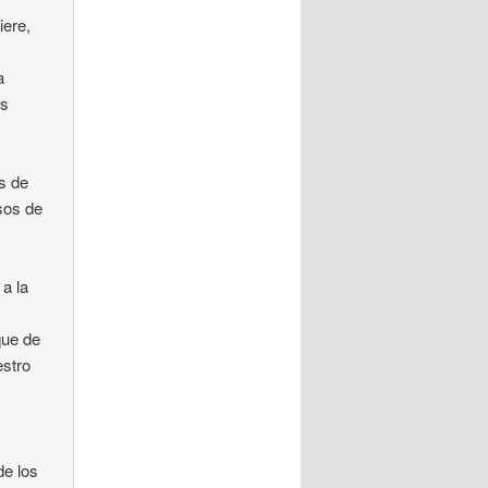
iere,
a
os
e
as de
sos de
a la
que de
estro
de los