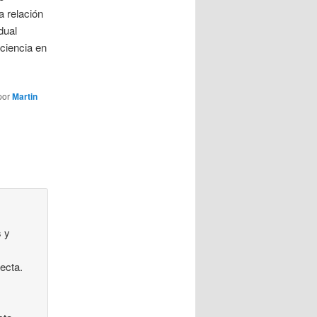
 relación
dual
ciencia en
por
Martin
s y
ecta.