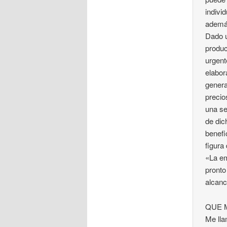
indivi
además
Dado u
produc
urgent
elabor
genera
precio
una se
de dic
benefi
figura
«La em
pronto
alcanc
QUE 
Me lla