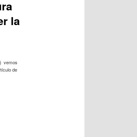
ura
r la
ca) vemos
tículo de