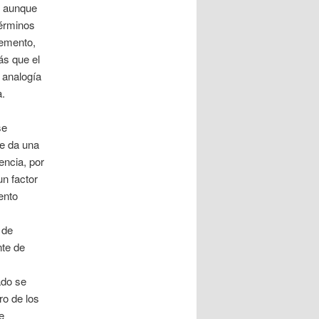
, aunque
términos
lemento,
ás que el
 analogía
a.
se
ue da una
encia, por
n factor
ento
 de
te de
ado se
ro de los
e