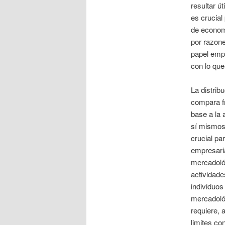
resultar ú
es crucial
de economí
por razon
papel emp
con lo que
La distrib
compara fr
base a la 
sí mismos,
crucial pa
empresaria
mercadoló
actividad
individuo
mercadoló
requiere, 
limites co