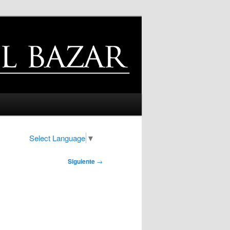
Select Language
▼
Siguiente
→