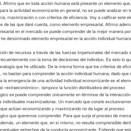
til. Afirmo que en toda acción humana está presente un elemento que
 para la actividad economizante en general, no se puede analizar en 
a, maximización o con criterios de eficiencia. Voy a calificar este e
es de las que daré cuenta, como elemento empresarial. Afirmo adem
resarial en el mercado se puede comprender de la mejor manera por
 he denominado elemento empresarial en la acción individual human
ución de recursos a través de las fuerzas impersonales del mercado 
ecuentemente con la toma de decisiones del individuo. Es esto lo q
analogía que he utilizado. De la misma forma que los criterios de efici
 no bastan para comprender la acción individual humana, dado que u
ra la emergencia de una actividad individual economizante es el elem
l «extraeconómico», tampoco la función distribuidora del proceso
gico se puede comprender únicamente en términos de la interacción
es individuales maximizadoras. Un mercado que conste exclusivamen
s que actúan economizando y maximizando no da lugar al proceso
gico que queremos comprender. Para que surja el proceso de merc
además, un elemento que, en sí mismo, no resulta comprensible dent
nceptuales estrechos de la conducta economizante. Entiendo que est