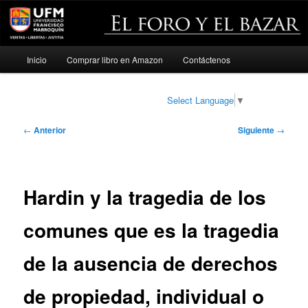
Menú
Inicio
Comprar libro en Amazon
Contáctenos
Ir
principal
al
Select Language
▼
contenido
Navegación
←
Anterior
Siguiente
→
de
principal
entradas
Hardin y la tragedia de los
comunes que es la tragedia
de la ausencia de derechos
de propiedad, individual o