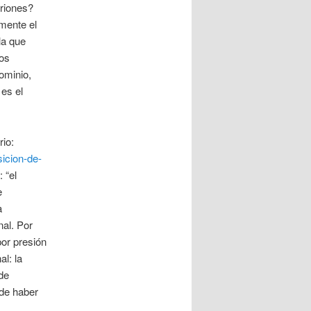
briones?
amente el
la que
Los
ominio,
 es el
rio:
icion-de-
 “el
e
a
nal. Por
por presión
al: la
de
ede haber