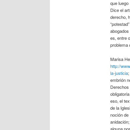
que luego 
Dice el ar
derecho, h
“potestad”
abogados s
es, entre 
problema 
Marisa Her
http://ww
la-justicia
;
embrión n
Derechos 
obligatori
eso, el te
de la Igle
noción de 
anidación;
alguna pos