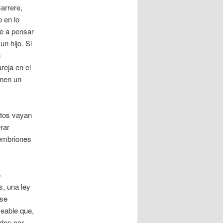
arrere,
 en lo
e a pensar
n hijo. Si
n
reja en el
enen un
atos vayan
rar
 embriones
o
s, una ley
 se
seable que,
ados por