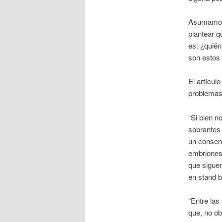
Asumamos 
plantear q
es: ¿quién
son estos
El artícul
problemas 
“Si bien n
sobrantes 
un consent
embriones-
que siguen
en stand b
“Entre la
que, no ob