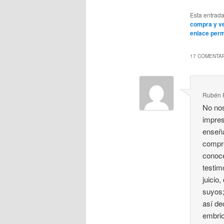
Esta entrad
compra y v
enlace per
17 COMENTAR
Rubén 
No nos
impres
enseña
compre
conoce
testim
juicio
suyos;
así de
embrio