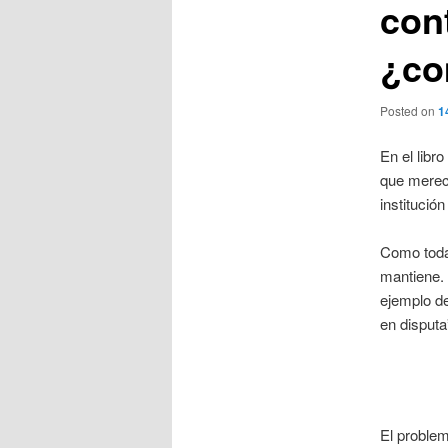
con
¿co
Posted on
1
En el libr
que merece
institución
Como todas
mantiene. 
ejemplo de
en disputa
El problem