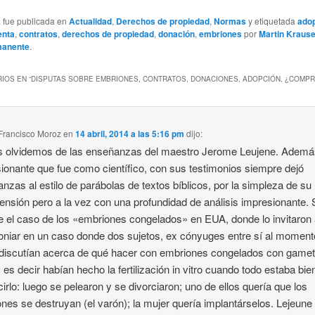
a fue publicada en
Actualidad
,
Derechos de propiedad
,
Normas
y etiquetada
ado
enta
,
contratos
,
derechos de propiedad
,
donación
,
embriones
por
Martin Kraus
manente
.
IOS EN “
DISPUTAS SOBRE EMBRIONES, CONTRATOS, DONACIONES, ADOPCIÓN, ¿COMPR
Francisco Moroz
en
14 abril, 2014 a las 5:16 pm
dijo:
 olvidemos de las enseñanzas del maestro Jerome Leujene. Además
ionante que fue como científico, con sus testimonios siempre dejó
nzas al estilo de parábolas de textos bíblicos, por la simpleza de su
nsión pero a la vez con una profundidad de análisis impresionante. 
 el caso de los «embriones congelados» en EUA, donde lo invitaron
oniar en un caso donde dos sujetos, ex cónyuges entre sí al moment
, discutían acerca de qué hacer con embriones congelados con game
 es decir habían hecho la fertilización in vitro cuando todo estaba bie
cirlo: luego se pelearon y se divorciaron; uno de ellos quería que los
nes se destruyan (el varón); la mujer quería implantárselos. Lejeune 