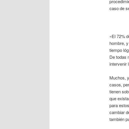
procedimie
caso de se
«El 72% de
hombre, y 
tiempo lóg
De todas 
intervenir 
Muchos, y 
casos, per
tienen sob
que exista
para estos
cambiar de
también p