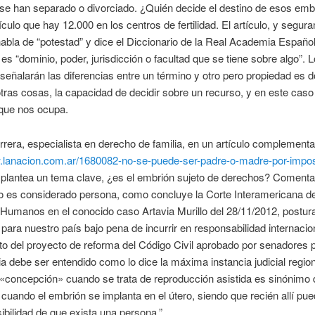
se han separado o divorciado. ¿Quién decide el destino de esos em
tículo que hay 12.000 en los centros de fertilidad. El artículo, y segur
abla de “potestad” y dice el Diccionario de la Real Academia Españo
 es “dominio, poder, jurisdicción o facultad que se tiene sobre algo”. 
eñalarán las diferencias entre un término y otro pero propiedad es d
otras cosas, la capacidad de decidir sobre un recurso, y en este caso
que nos ocupa.
rera, especialista en derecho de familia, en un artículo complementa
w.lanacion.com.ar/1680082-no-se-puede-ser-padre-o-madre-por-impos
 plantea un tema clave, ¿es el embrión sujeto de derechos? Comenta:
o es considerado persona, como concluye la Corte Interamericana d
Humanos en el conocido caso Artavia Murillo del 28/11/2012, postur
a para nuestro país bajo pena de incurrir en responsabilidad internacio
xto del proyecto de reforma del Código Civil aprobado por senadores 
sia debe ser entendido como lo dice la máxima instancia judicial region
«concepción» cuando se trata de reproducción asistida es sinónimo 
 cuando el embrión se implanta en el útero, siendo que recién allí pu
ibilidad de que exista una persona.”