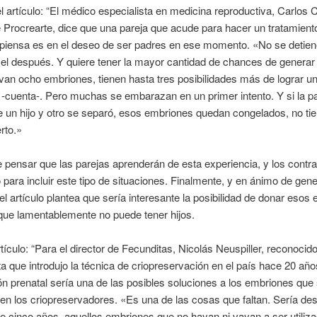
l artículo: “El médico especialista en medicina reproductiva, Carlos C
e Procrearte, dice que una pareja que acude para hacer un tratamiento
 piensa es en el deseo de ser padres en ese momento. «No se detien
l después. Y quiere tener la mayor cantidad de chances de generar u
van ocho embriones, tienen hasta tres posibilidades más de lograr u
cuenta-. Pero muchas se embarazan en un primer intento. Y si la pa
e un hijo y otro se separó, esos embriones quedan congelados, no ti
rto.»
pensar que las parejas aprenderán de esta experiencia, y los contr
para incluir este tipo de situaciones. Finalmente, y en ánimo de gene
el artículo plantea que sería interesante la posibilidad de donar esos
que lamentablemente no puede tener hijos.
rtículo: “Para el director de Fecunditas, Nicolás Neuspiller, reconocid
ta que introdujo la técnica de criopreservación en el país hace 20 año
n prenatal sería una de las posibles soluciones a los embriones que
n los criopreservadores. «Es una de las cosas que faltan. Sería de
 cinco años, aquellos embriones que no hayan ni vayan a ser utiliz