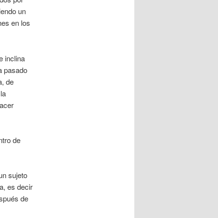
iendo un
nes en los
 inclina
ha pasado
a, de
la
hacer
ntro de
un sujeto
, es decir
espués de