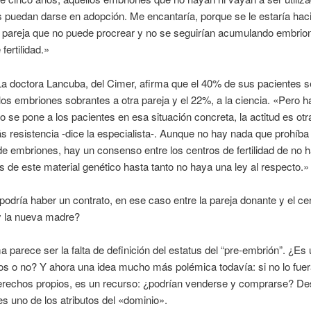
s puedan darse en adopción. Me encantaría, porque se le estaría hac
 pareja que no puede procrear y no se seguirían acumulando embrio
fertilidad.»
La doctora Lancuba, del Cimer, afirma que el 40% de sus pacientes se
los embriones sobrantes a otra pareja y el 22%, a la ciencia. «Pero 
 se pone a los pacientes en esa situación concreta, la actitud es otr
resistencia -dice la especialista-. Aunque no hay nada que prohíba 
e embriones, hay un consenso entre los centros de fertilidad de no 
 de este material genético hasta tanto no haya una ley al respecto.»
podría haber un contrato, en ese caso entre la pareja donante y el ce
, y la nueva madre?
a parece ser la falta de definición del estatus del “pre-embrión”. ¿Es 
s o no? Y ahora una idea mucho más polémica todavía: si no lo fuera
derechos propios, es un recurso: ¿podrían venderse y comprarse? D
es uno de los atributos del «dominio».