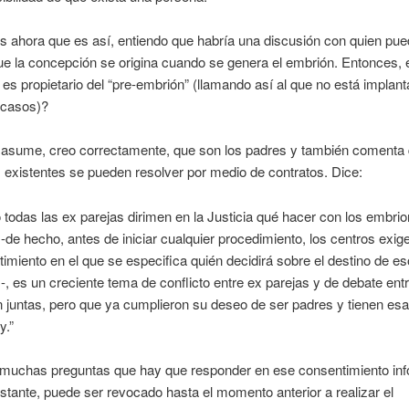
ahora que es así, entiendo que habría una discusión con quien pue
ue la concepción se origina cuando se genera el embrión. Entonces, 
 es propietario del “pre-embrión” (llamando así al que no está impla
 casos)?
o asume, creo correctamente, que son los padres y también comenta 
existentes se pueden resolver por medio de contratos. Dice:
o todas las ex parejas dirimen en la Justicia qué hacer con los embri
-de hecho, antes de iniciar cualquier procedimiento, los centros exig
imiento en el que se especifica quién decidirá sobre el destino de e
, es un creciente tema de conflicto entre ex parejas y de debate ent
 juntas, pero que ya cumplieron su deseo de ser padres y tienen es
y.”
s muchas preguntas que hay que responder en ese consentimiento in
stante, puede ser revocado hasta el momento anterior a realizar el