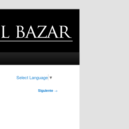
Select Language
▼
Siguiente
→