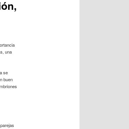
ión,
ortancia
ás, una
ía se
Un buen
“Embriones
 parejas