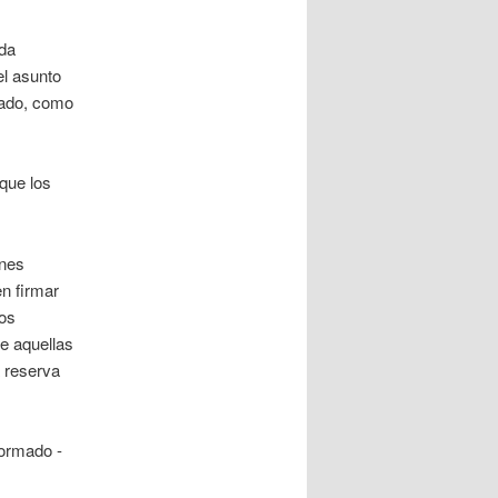
da
el asunto
ntado, como
que los
ones
en firmar
sos
re aquellas
a reserva
formado -