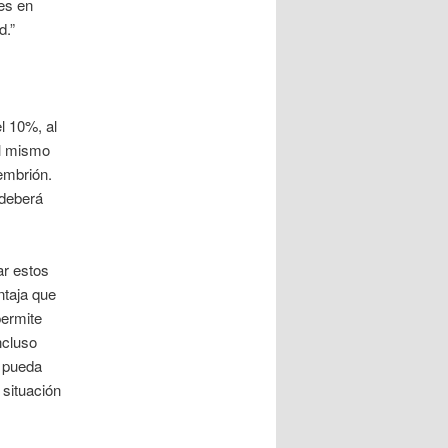
es en
d.”
el 10%, al
al mismo
embrión.
 deberá
ar estos
ntaja que
permite
ncluso
a pueda
 situación