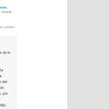
pción
,
e
. Guarda
A Y VENTA?
”
 de lo
Se
 a
o del
tos
n. por
dijo,