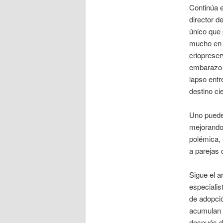
Continúa e
director d
único que
mucho en e
criopreser
embarazo -
lapso entr
destino cie
Uno puede 
mejorando 
polémica, 
a parejas 
Sigue el a
especialis
de adopció
acumulan e
después de