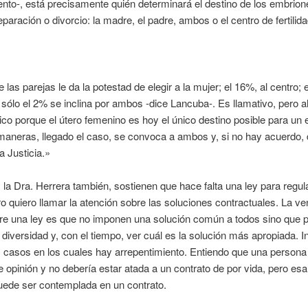
nto-, está precisamente quién determinará el destino de los embrion
paración o divorcio: la madre, el padre, ambos o el centro de fertilida
 las parejas le da la potestad de elegir a la mujer; el 16%, al centro; 
sólo el 2% se inclina por ambos -dice Lancuba-. Es llamativo, pero 
ico porque el útero femenino es hoy el único destino posible para un 
maneras, llegado el caso, se convoca a ambos y, si no hay acuerdo,
la Justicia.»
la Dra. Herrera también, sostienen que hace falta una ley para regul
o quiero llamar la atención sobre las soluciones contractuales. La ve
re una ley es que no imponen una solución común a todos sino que 
 diversidad y, con el tiempo, ver cuál es la solución más apropiada. I
 casos en los cuales hay arrepentimiento. Entiendo que una person
 opinión y no debería estar atada a un contrato de por vida, pero esa
uede ser contemplada en un contrato.