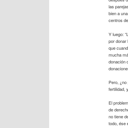
las pareja
bien a una
centros de 
Y luego: “
por donar 
que cuando
mucha más 
donación d
donaciones
Pero, ¿no 
fertilidad
El problem
de derecho
no tiene 
todo, ése 