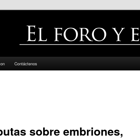
zon
Contáctenos
putas sobre embriones,