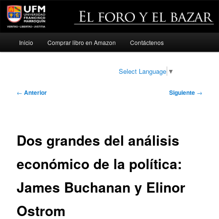
Menú
Inicio
Comprar libro en Amazon
Contáctenos
Ir
principal
al
Select Language
▼
contenido
Navegación
←
Anterior
Siguiente
→
de
principal
entradas
Dos grandes del análisis
económico de la política:
James Buchanan y Elinor
Ostrom