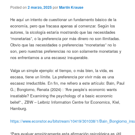
Posted on
2 marzo, 2025
por
Martin Krause
He aquí un intento de cuestionar un fundamento básico de la
economía, pero que fracasa apenas al comenzar. Según los
autores, la sicología estaría mostrando que las necesidades
“monetarias”, o la preferencia por más dinero no son ilimitadas.
Obvio que las necesidades o preferencias “monetarias” no lo
son, pero nuestras preferencias no son solamente monetarias y
nos enfrentamos a una escasez insuperable.
Valga un simple ejemplo: el tiempo, o más bien, la vida, es
escasa, tiene un límite. La preferencia por vivir más es una
escasez irreductible. En fin, me refiero a este artículo: Bain, Paul
G.; Bongiorno, Renata (2024) : “Are people’s economic wants
insatiable? Examining the psychology of a basic economic
belief”., ZBW – Leibniz Information Centre for Economics, Kiel,
Hamburg.
https://www.econstor.eu/bitstream/10419/301038/1/Bain_Bongiorno_ins
“Para evaluar empíricamente esta afirmación psicológica es útil