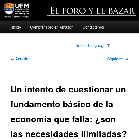
Menú
Inicio
Comprar libro en Amazon
Contáctenos
Ir
principal
al
Select Language
▼
contenido
Navegación
←
Anterior
Siguiente
→
de
principal
entradas
Un intento de cuestionar un
fundamento básico de la
economía que falla: ¿son
las necesidades ilimitadas?